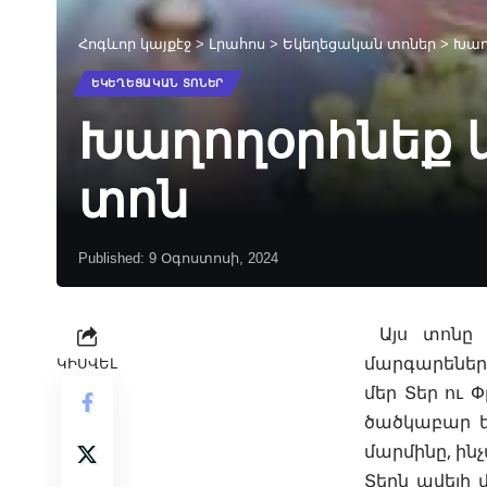
Հոգևոր կայքէջ
>
Լրահոս
>
Եկեղեցական տոներ
>
Խաղ
ԵԿԵՂԵՑԱԿԱՆ ՏՈՆԵՐ
Խաղողօրհնեք
տոն
Published: 9 Օգոստոսի, 2024
Այս տոնը 
մարգարեներ
ԿԻՍՎԵԼ
մեր Տեր ու 
ծածկաբար ե
մարմինը, ին
Տերն ավելի