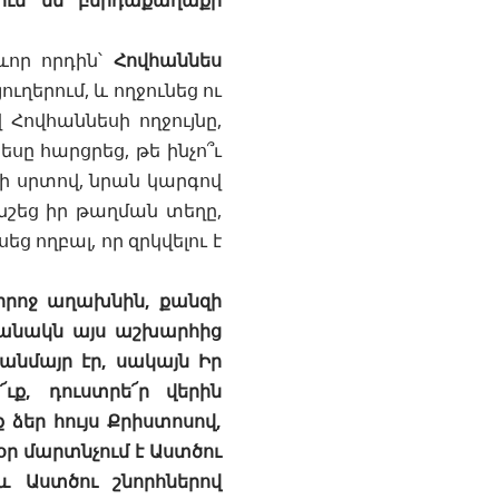
ում են բերդաքաղաքի
ևոր որդին՝
Հովհաննես
ւղերում, և ողջունեց ու
 Հովհաննեսի ողջույնը,
սը հարցրեց, թե ինչո՞ւ
լի սրտով, նրան կարգով
շեց իր թաղման տեղը,
եց ողբալ, որ զրկվելու է
Տիրոջ աղախնին, քանզի
ամանակն այս աշխարհից
անմայր էր, սակայն Իր
ւք, դուստրե՜ր վերին
 ձեր հույս Քրիստոսով,
ր մարտնչում է Աստծու
և Աստծու շնորհներով