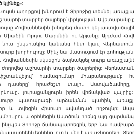
կլինեք
»:
ույսն աղոթքով խնդրում է Տիրոջից տեսնել առաքյա
աշխարհի տարբեր ծայրերը՝ փրկության Ավետարանը ք
Կույսը Հովհաննեսին խնդրեց մատուցել աստվածայ
 Միածին Որդու Մարմնին ու Արյանը: Այդժամ Հով
 նրա ընկերակից կանանց հետ ելավ Վերնատու
ւրբ խորհուրդը: Մինչ նա մատուցում էր գոհությա
և Հովհաննեսին սկսեցին ձայնակցել սուրբ առաքյալնե
 ժողովեց աշխարհի տարբեր ծայրերից: Վերնատանը
շտակվելով՝ համագումար միաբանությամբ հ
րի դասերը՝ հրաժեշտ տալու Աստվածամորը
րկուսը, յուրաքանչյուրն իրեն վիճակված վայրից
սուրբ պատարագի արձակման պահին, առաքյա
րը և տվեցին Հիսուսի ավանդած
ողջույնը
: Ապա
ամբույրով և օրհնեցին Աստծուն իրենց այդ զարմա
 ինչպես Տիրոջը ճանապարհեցին, երբ Նա համբարձվ
ապարհեին երկինք, ուր և մեզ է առաջնորդելու Տերը՝