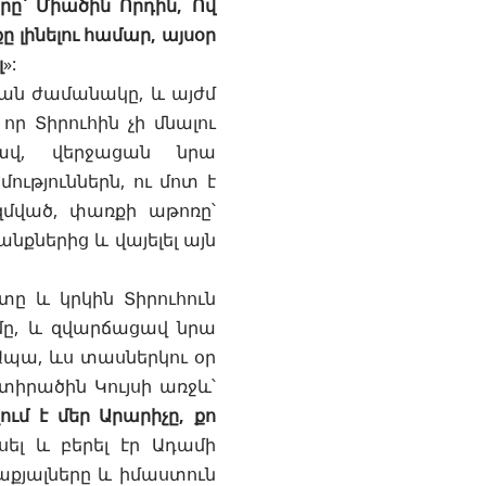
ը՝ Միածին Որդին, Ով
 լինելու համար, այսօր
լ
»:
յան ժամանակը, և այժմ
որ Տիրուհին չի մնալու
ավ, վերջացան նրա
ւթյուններն, ու մոտ է
զմված, փառքի աթոռը՝
նքներից և վայելել այն
ը և կրկին Տիրուհուն
մը, և զվարճացավ նրա
 Ապա, ևս տասներկու օր
տիրածին Կույսի առջև՝
ւմ է մեր Արարիչը, քո
սել և բերել էր
Ադամի
աքյալները և իմաստուն