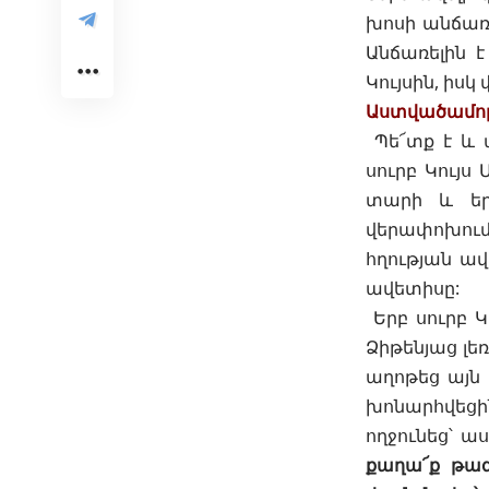
խոսի անճառել
Անճառելին է
Կույսին, իսկ
Աստվածամոր
Պե՜տք է և 
սուրբ Կույ
տարի և եր
վերափոխում
հղության
ավ
ավետիսը:
Երբ սուրբ Կ
Ձիթենյաց լեռ
աղոթեց այն 
խոնարհվեցի
ողջունեց՝ աս
քաղա՜ք թագ