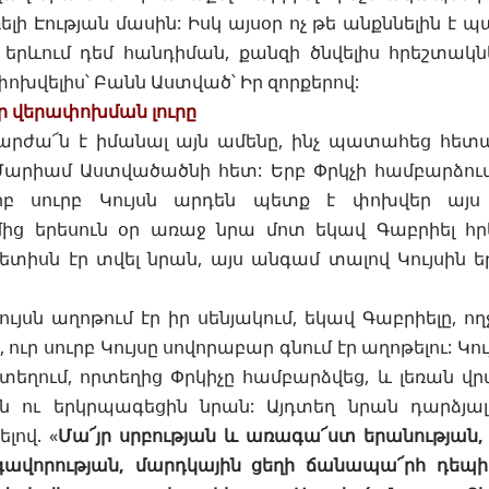
ի Էության մասին: Իսկ այսօր ոչ թե անքննելին է պա
 երևում դեմ հանդիման, քանզի ծնվելիս հրեշտակ
 փոխվելիս՝ Բանն Աստված՝ Իր զորքերով:
 վերափոխման լուրը
արժա՜ն է իմանալ այն ամենը, ինչ պատահեց հետա
ս Մարիամ Աստվածածնի հետ: Երբ Փրկչի
համբարձու
բ սուրբ Կույսն արդեն պետք է փոխվեր այս 
ից երեսուն օր առաջ նրա մոտ եկավ Գաբրիել հ
ետիսն
էր տվել նրան, այս անգամ տալով Կույսին 
ույսն աղոթում էր իր սենյակում, եկավ Գաբրիելը, ող
, ուր սուրբ Կույսը սովորաբար գնում էր աղոթելու: Կո
տեղում, որտեղից Փրկիչը համբարձվեց, և լեռան վր
ն ու երկրպագեցին նրան: Այդտեղ նրան դարձյա
ելով. «
Մա՜յր սրբության և առագա՜ստ երանության
ավորության, մարդկային ցեղի ճանապա՜րհ դեպի 