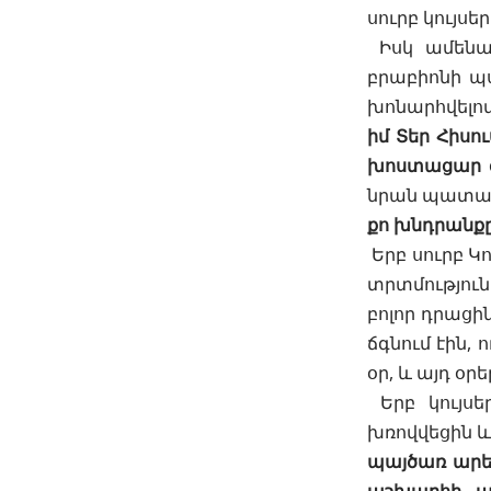
սուրբ կույսե
Իսկ ամենաս
բրաբիոնի պս
խոնարհվելով
իմ Տեր Հիսու
խոստացար գ
նրան պատաս
քո խնդրանք
Երբ սուրբ Կ
տրտմություն
բոլոր դրացին
ճգնում էին,
օր, և այդ օ
Երբ կույսե
խռովվեցին և
պայծառ արեգ