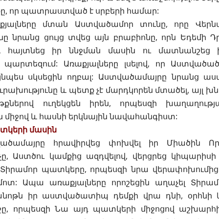
քը, որ պատրաստված է սրբերի համար:
ալները մտան Աստվածամոր տունը, որը Վերն
 նրանց ցույց տվեց այն բրաբիոնը, որն Եդեմի Դ
 և հայտնեց իր ննջման մասին ու մատնանշեց 
 պարտեզում: Առաքյալները լսելով, որ Աստված
ւյնպես սկսեցին ողբալ: Աստվածամայրը նրանց աս
ուրախությունը և պետք չէ մարդկորեն մտածել, այլ խն
թքներով ուղեկցեն իրեն, որպեսզի խաղաղու
 միջով և հասնի երկնային նավահանգիստ:
տկերի մասին
ծամայրը հրավիրվեց փոխվել իր Միածին Որդ
ը, Աստծու կամքից ազդվելով, վերցրեց կիպարիս
Տիրամոր պատկերը, որպեսզի նրա վերափոխումից հ
մոտ: Ապա առաքյալները որոշեցին աղաչել Տիրամ
նոթն իր աստվածատիպ դեմքի վրա դնի, օրհնի 
ջը, որպեսզի Նա այդ պատկերի միջոցով աշխարհ