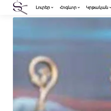
Լուրեր
Հոգևոր
Կրթական