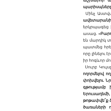
աշխարհի այ
պարիսպները,
Մինչ Աստվա
ավետարանի
երկրպագեց ի
ասաց. «
Բարո
են մարդիկ տ
պատմեց հրե
որը լինելու 
իր հոգևոր մո
Սուրբ Կույս
ողորմելով ո
փոխվելու Նր
գթությամբ 
Երուսաղեմի,
թոթափվե՜ք ձ
ծառաների դ