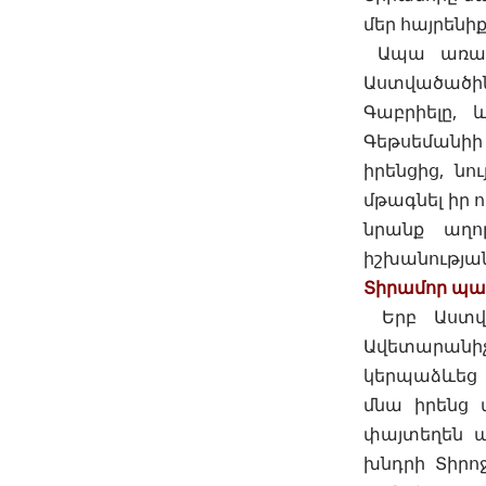
մեր հայրենի
Ապա առաքյ
Աստվածածինը
Գաբրիելը,
Գեթսեմանիի
իրենցից, նո
մթագնել իր 
նրանք աղո
իշխանության
Տիրամոր պա
Երբ Աստվա
Ավետարանիչ
կերպաձևեց 
մնա իրենց 
փայտեղեն ա
խնդրի Տիրո