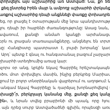
փոխվելու այս աշխարհից առ Աստված: Նա, քո Տեր
քեզ ընտրեց Իրեն մայր և ամբողջ աշխարհի փրկանքը
փառքով աշխարհից դեպի անքննելի փառքը փոխադրե
ց, որ լրացել է օտարության մեջ նրա պանդխտութ
ու դեպի իր հայրենի ժառանգությունը: Ասաց նաև, 
ավառում, քանզի անմահ կյանքի արժանաց
րն ու լրացան տառապանքները, անցնելու են տրտմո
ւնը: Հանգիստը պատրաստ է, լույսի խորանը՝ կա
Արդ՝ պետք է գնալ ու հանգստանալ բազում չարչարա
շխարհի ստեղծումից առաջ կար:
որս օր անց, կրկին եկավ Գաբրիել հրեշտակապետ
ծու մոտ փոխվելու մասին, ինչից բերկրեց Մարիա
րջում էր բոլոր տնօրինական վայրերում ու աղոթում:
 անգամ եկավ Գաբրիելը և դարձյալ խորնարհվելով 
խացի՜ր, բերկրյալդ կանանց մեջ, քանզի քեզ կանչո
ին
», և նրան տվեց բրաբիոնի մի պսակ, որը հյու
և այն դրեց սուրբ Աստվածածնի գլխին, որպեսզի առ