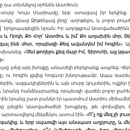
րը դա տեսնելով օրհնեն Աստծուն:
ուրբ Կույս Մարիամը, երբ ստացավ իր երկինք
ակը, գնաց Ձիթենյաց լեռը՝ աղոթելու, և բոլոր բույս
՝ երկրպագեցին նրան: Իր աղոթքում Աստվածածինն ա
ս և Որդի, Քո Հոր՝ Աստծու և իմ՝ Քո աղախին մոր, Տ
ալ ինձ մոտ, որպեսզի Քեզ ավանդեմ իմ հոգին
»: 
խանեց. «
Չեմ թողելու քեզ մայր Իմ, Տիրուհի, այլ կ
ը
»:
ույսը լսեց այդ խոսքը, անասելի բերկրանք ապրեց: 
ը, ու հոգին լցվեց հոգևոր խնդությամբ: Ապա դարձ
երին, ազգակիցներին և այն սուրբ կույսերին, ովքեր
 ու նրանց հանձնարարեց, որպեսզի վառեն բոլոր ջահեր
րերին նրանց շատ բաներ էր պատմում Աստծու մեծամեծ
րը լսեցին Աստվածածնի խոսքերը, թե փոխվելու
 արտասվելով մեկմեկու ասում էին. «
Ո՜չ ոք մեզ չի լո
ակից, և երբ սպառվի այս անսպառ աղբյուրը, և մեր