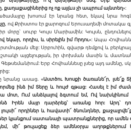
ս մխիթարիչը, ո՞վ կմխիթարի մեզ: Երբ վերան
 քաղաքացիներից ոչ ոք այլևս չի ապրում այնտեղ
»:
ծամայրը խոսում էր նրանց հետ, եկավ նրա հոգ
չը
, ով Քրիստոս էր քարոզում Երուսաղեմի մոտակա գյո
ր մորը՝ սուրբ Կույս Մարիամին: Կույսն, ընդունելով
վ եկար, որդիս, և սիրելին իմ Որդու
»: Ապա Հովհաննե
րտմության մեջ: Սրբուհին, զվարթ դեմքով և բերկրա
շտակի այցելության, իր փոխման մասին և մատնան
էր Գեթսեմանիում: Երբ Հովհաննեսը լսեց այդ ամենը, սկս
րից:
ը նրանց ասաց. «
Աստծու Խոսքի ծառանե՜ր, լսե՜ք 
ղորմեց ինձ իմ Տերը և հույժ գթաց: Հասել է իմ ժ
ա մոտ, Ում անձկալով ձգտում եմ, Ով նախկինում 
ինձ Իրեն մայր դարձրեց՝ առանց հոր: Արդ՝ դո՜
 լույսի՜ որդիներ և հավատի՜ ծնունդներ, քաջալրվե՜ք
եր կյանքում սատանայի պատրանքներից, որ ամեն օ
եմ, մի՜ թուլացեք ձեր ամենօրյա աղոթքներում 