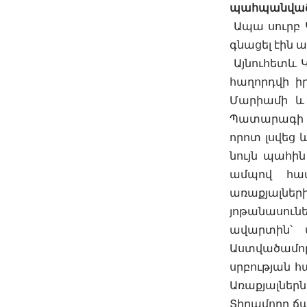
պահպանված 
Ապա սուրբ Կ
գնացել էին 
Այնուհետև 
հաղորդվի իր
Մարիամի և
Պատարագի սո
որոտ լսվեց 
նույն պահին
ամպով հափ
առաքյալնե
յոթանասունե
ավարտին՝ 
Աստվածամո
սրբության հ
Առաքյալներն
Տիրամորը ճան