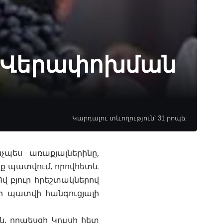
ի Վերափոխման
Կարդալու տևողություն՝ 31 րոպե:
ինչպես
առաքյալներինը
,
նք պատվում, որովհետև
Ով բյուր
հրեշտակներով
ի պատվի հանգուցյալի
ն
, որպեսզի
Կույսի
հետ