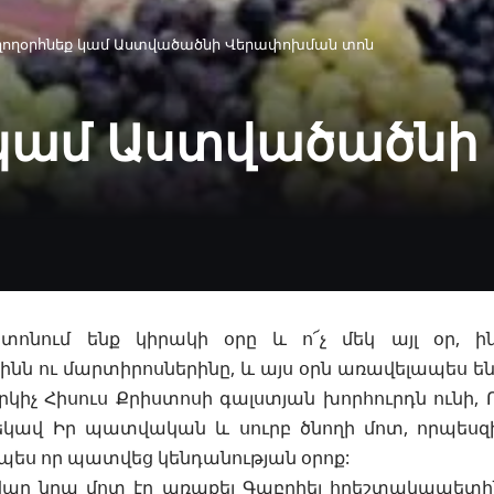
ողօրհնեք կամ Աստվածածնի Վերափոխման տոն
 կամ Աստվածածն
տոնում ենք
կիրակի
օրը և ո՜չ մեկ այլ օր, 
ինն
ու
մարտիրոսներինը
, և այս օրն առավելապես ե
Փրկիչ
Հիսուս
Քրիստոսի
գալստյան
խորհուրդն ունի, 
կավ Իր պատվական և սուրբ ծնողի մոտ,
որպեսզ
չպես որ պատվեց կենդանության օրոք:
 վաղ նրա մոտ էր առաքել
Գաբրիել հրեշտակապետի