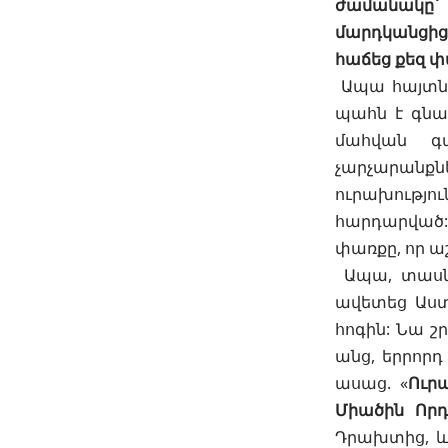
ժամանակը՝ 
մարդկանցից 
հաճեց քեզ 
Ապա հայտնե
պահն է գնալ
մահվան գ
չարչարանքնե
ուրախությո
հարդարված: 
փառքը, որ ա
Ապա, տասնչ
ավետեց Աստ
հոգին: Նա շ
անց, երրորդ
ասաց. «
Ուրա
Միածին Որդ
Դրախտից
, 