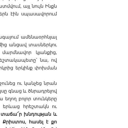
տմվում, այլ նույն Ինքն
ներն էին սպասավորում
գայում ամենաօրհնյալ
մից
անցավ տասներկու
մարմնավոր կյանքից,
րեշտակապետը՝ նա, ով
երկրից երկինք փոխման
ջունեց ու կանչեց նրան
ւյսը գնաց և ծնրադրելով
ա եղող բոլոր տունկերը
լ երևաց հրեշտակն ու
, տաճա՜ր խնդության և
Քրիստոս, հասել է քո