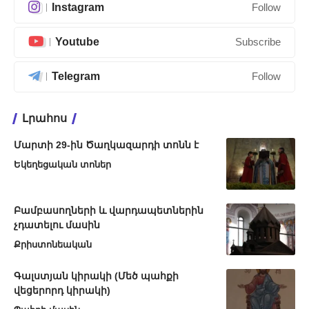
Instagram
Follow
Youtube
Subscribe
Telegram
Follow
Լրահոս
Մարտի 29-ին Ծաղկազարդի տոնն է
Եկեղեցական տոներ
Բամբասողների և վարդապետներին
չդատելու մասին
Քրիստոնեական
Գալստյան կիրակի (Մեծ պահքի
վեցերորդ կիրակի)