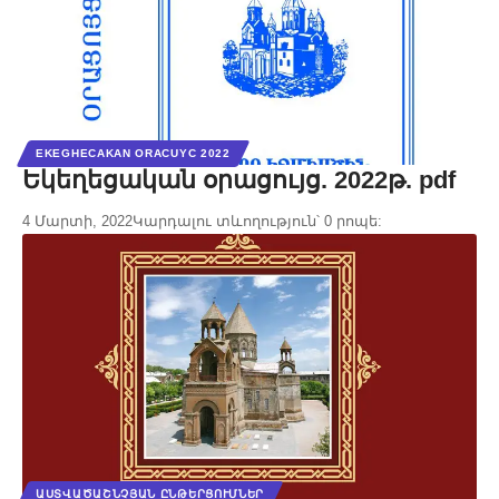
EKEGHECAKAN ORACUYC 2022
Եկեղեցական օրացույց. 2022թ. pdf
4 Մարտի, 2022
Կարդալու տևողություն՝ 0 րոպե:
ԱՍՏՎԱԾԱՇՆՉՅԱՆ ԸՆԹԵՐՑՈՒՄՆԵՐ