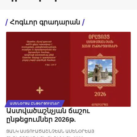
Հոգևոր գրադարան
ԱՄԵՆՕՐՅԱ ԸՆԹԵՐՑՈՒՄՆԵՐ
Աստվածաշնչյան ճաշու
ընթեցումներ 2026թ.
ՑԱՆԿ ԱՍՏՈՒԱԾԱՇՆՉԵԱՆ ԱՄԵՆՕՐԵԱՅ