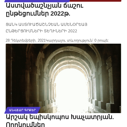
Աստվածաշնչյան ճաշու
ընթեցումներ 2022թ.
ՑԱՆԿ ԱՍՏՈՒԱԾԱՇՆՉԵԱՆ ԱՄԵՆՕՐԵԱՅ
ԸՆԹԵՐՑՈՒՄՆԵՐԻ ՏԵՂԻՆԵՐԻ 2022
28 Դեկտեմբերի, 2021
Կարդալու տևողություն՝ 0 րոպե:
ԱՆՎՃԱՐ ԳՐՔԵՐ
Արշակ եպիսկոպոս Խաչատրյան.
Որոնումներ