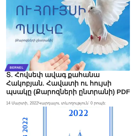
BERNEL
Տ. Հովսեփ ավագ քահանա
Հակոբյան. Հավատի ու հույսի
պսակը (Քարոզների ընտրանի) PDF
14 Մարտի, 2022
Կարդալու տևողություն՝ 0 րոպե: