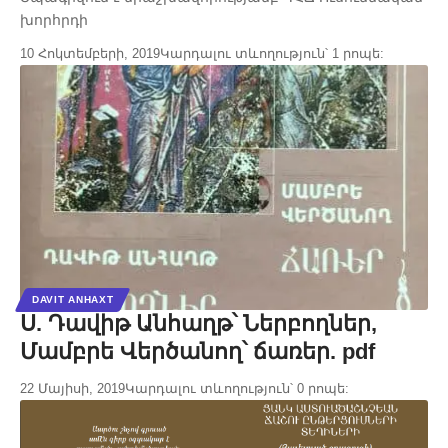
խորհրդի
10 Հոկտեմբերի, 2019
Կարդալու տևողություն՝ 1 րոպե:
DAVIT ANHAXT
Ս. Դավիթ Անհաղթ՝ Ներբողներ,
Մամբրե Վերծանող՝ ճառեր. pdf
22 Մայիսի, 2019
Կարդալու տևողություն՝ 0 րոպե: