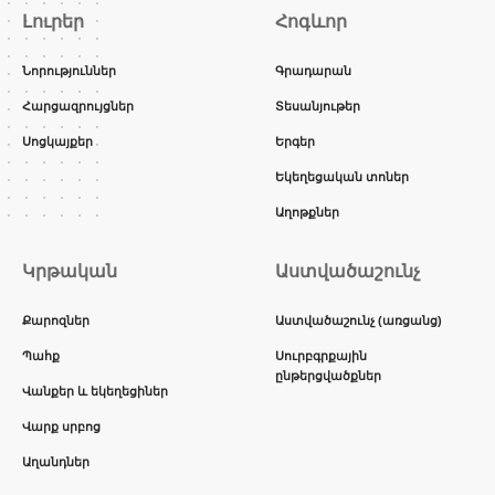
Լուրեր
Հոգևոր
Նորություններ
Գրադարան
Հարցազրույցներ
Տեսանյութեր
Սոցկայքեր
Երգեր
Եկեղեցական տոներ
Աղոթքներ
Կրթական
Աստվածաշունչ
Քարոզներ
Աստվածաշունչ (առցանց)
Պահք
Սուրբգրքային
ընթերցվածքներ
Վանքեր և եկեղեցիներ
Վարք սրբոց
Աղանդներ