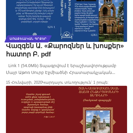
ԱՌԱՔԵԼԱԿԱՆ ԳՐՔԵՐ
Վազգեն Ա. «Քարոզներ և խոսքեր»
հատոր Բ. pdf
Link 1 (54.0Mb) Տպագրվում է երաշխավորությամբ
Մայր Աթոռ Սուրբ Էջմիածնի Հրատարակչական…
15 Հունվարի, 2020
Կարդալու տևողություն՝ 1 րոպե: