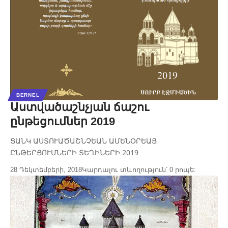
BERNEL
Աստվածաշնչյան ճաշու
ընթեցումներ 2019
ՑԱՆԿ ԱՍՏՈՒԱԾԱՇՆՉԵԱՆ ԱՄԵՆՕՐԵԱՅ
ԸՆԹԵՐՑՈՒՄՆԵՐԻ ՏԵՂԻՆԵՐԻ 2019
28 Դեկտեմբերի, 2018
Կարդալու տևողություն՝ 0 րոպե: