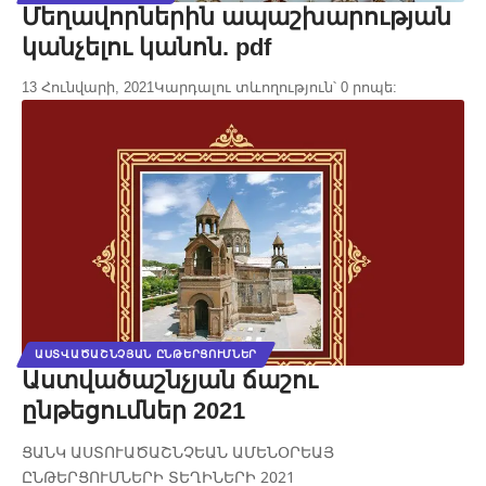
Մեղավորներին ապաշխարության
կանչելու կանոն. pdf
13 Հունվարի, 2021
Կարդալու տևողություն՝ 0 րոպե:
ԱՍՏՎԱԾԱՇՆՉՅԱՆ ԸՆԹԵՐՑՈՒՄՆԵՐ
Աստվածաշնչյան ճաշու
ընթեցումներ 2021
ՑԱՆԿ ԱՍՏՈՒԱԾԱՇՆՉԵԱՆ ԱՄԵՆՕՐԵԱՅ
ԸՆԹԵՐՑՈՒՄՆԵՐԻ ՏԵՂԻՆԵՐԻ 2021