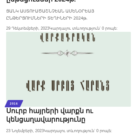
ՑԱՆԿ ԱՍՏՈՒԱԾԱՇՆՉԵԱՆ ԱՄԵՆՕՐԵԱՅ
ԸՆԹԵՐՑՈՒՄՆԵՐԻ ՏԵՂԻՆԵՐԻ 2024թ.
29 Դեկտեմբերի, 2023
Կարդալու տևողություն՝ 0 րոպե:
2016
Սուրբ հայրերի վարքն ու
կենցաղավարությունը
23 Նոյեմբերի, 2023
Կարդալու տևողություն՝ 0 րոպե: