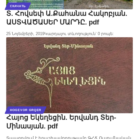
СКАЧАТЬ
Տ. Հովսեփ Ա.Քահանա Հակոբյան.
ԱՍՏՎԱԾԱՍԵՐ ՄԱՐԴԸ. pdf
25 Նոյեմբերի, 2019
Կարդալու տևողություն՝ 0 րոպե:
HOGEVOR GRQER
Հայոց Եկեղեցին. Երվանդ Տեր-
Մինասյան. pdf
Տպագրվում է երաշխավորությամբ ԳՀՃ Ուսումնական