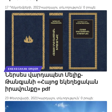
17 Դեկտեմբերի, 2021
Կարդալու տևողություն՝ 0 րոպե:
EKEXECAKAN GRQER
Ներսես վարդապետ Մելիք-
Թանգյանի «Հայոց եկեղեցական
իրավունքը» pdf
23 Փետրվարի, 2021
Կարդալու տևողություն՝ 0 րոպե: