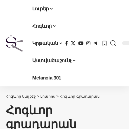
Լուրեր
Հոգևոր
Կրթական
Աստվածաշունչ
Metanoia 301
Հոգևոր կայքէջ
>
Լրահոս
>
Հոգևոր գրադարան
Հոգևոր
գրադարան