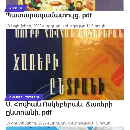
ԲԵՌՆԵԼ
Պատարագամատույց. pdf
19 Նոյեմբերի, 2022
Կարդալու տևողություն՝ 0 րոպե:
CHARERI YNTRANI
Ս. Հովհան Ոսկեբերան. Ճառերի
ընտրանի. pdf
14 Հոկտեմբերի, 2022
Կարդալու տևողություն՝ 0 րոպե: