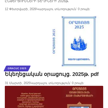
ԸՆԹԵՐՑՈՒՄՆԵՐԻ ՏԵՂԻՆԵՐԻ 2026թ.
12 Փետրվարի, 2026
Կարդալու տևողություն՝ 0 րոպե:
ORACUC 2025
Եկեղեցական օրացույց. 2025թ. pdf
31 Մարտի, 2025
Կարդալու տևողություն՝ 0 րոպե: