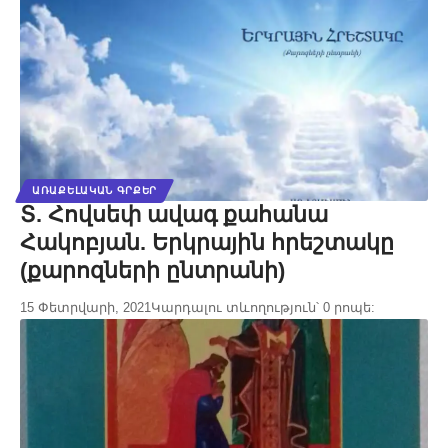
ԱՌԱՔԵԼԱԿԱՆ ԳՐՔԵՐ
Տ. Հովսեփ ավագ քահանա
Հակոբյան. Երկրային հրեշտակը
(քարոզների ընտրանի)
15 Փետրվարի, 2021
Կարդալու տևողություն՝ 0 րոպե: