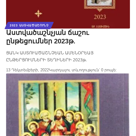
2023 ԱՍՏՎԱԾԱՇՈՒՆՉ
Աստվածաշնչյան ճաշու
ընթեցումներ 2023թ.
ՑԱՆԿ ԱՍՏՈՒԱԾԱՇՆՉԵԱՆ ԱՄԵՆՕՐԵԱՅ
ԸՆԹԵՐՑՈՒՄՆԵՐԻ ՏԵՂԻՆԵՐԻ 2023թ.
13 Դեկտեմբերի, 2022
Կարդալու տևողություն՝ 0 րոպե: