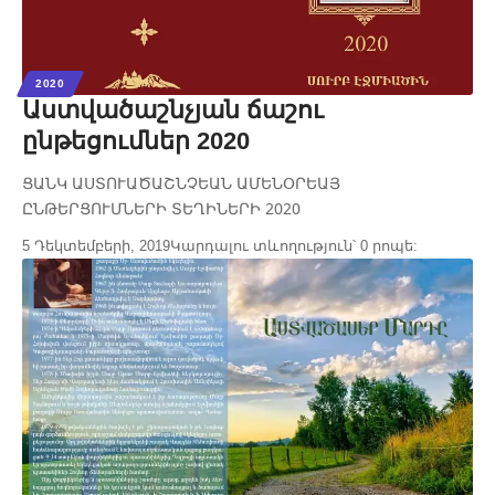
2020
Աստվածաշնչյան ճաշու
ընթեցումներ 2020
ՑԱՆԿ ԱՍՏՈՒԱԾԱՇՆՉԵԱՆ ԱՄԵՆՕՐԵԱՅ
ԸՆԹԵՐՑՈՒՄՆԵՐԻ ՏԵՂԻՆԵՐԻ 2020
5 Դեկտեմբերի, 2019
Կարդալու տևողություն՝ 0 րոպե: