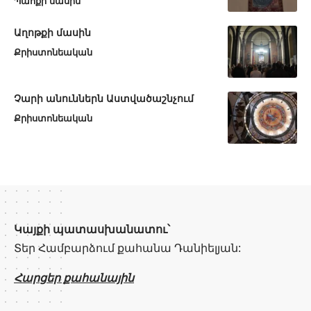
Պահքի մասին
Աղոթքի մասին
Քրիստոնեական
Չարի անուններն Աստվածաշնչում
Քրիստոնեական
Կայքի պատասխանատու՝
Տեր Համբարձում քահանա Դանիելյան:
Հարցեր քահանային