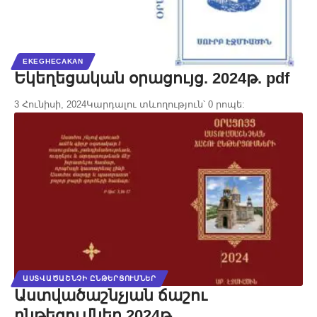
EKEGHECAKAN
Եկեղեցական օրացույց. 2024թ. pdf
3 Հունիսի, 2024
Կարդալու տևողություն՝ 0 րոպե:
ԱՍՏՎԱԾԱՇՆՉԻ ԸՆԹԵՐՑՈՒՄՆԵՐ
Աստվածաշնչյան ճաշու
ընթեցումներ 2024թ.