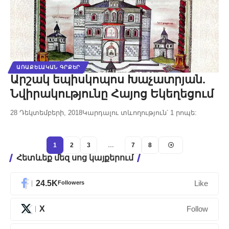
ԱՌԱՔԵԼԱԿԱՆ ԳՐՔԵՐ
Արշակ եպիսկոպոս Խաչատրյան.
Նվիրակությունը Հայոց Եկեղեցում
28 Դեկտեմբերի, 2018
Կարդալու տևողություն՝ 1 րոպե:
1
2
3
…
7
8
Հետևեք մեզ սոց կայքերում
24.5K
Followers
Like
X
Follow