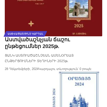
ԱՍՏՎԱԾԱՇՈՒՆՉ ԿԱՐԴԱԼ
Աստվածաշնչյան ճաշու
ընթեցումներ 2025թ.
ՑԱՆԿ ԱՍՏՈՒԱԾԱՇՆՉԵԱՆ ԱՄԵՆՕՐԵԱՅ
ԸՆԹԵՐՑՈՒՄՆԵՐԻ ՏԵՂԻՆԵՐԻ 2025թ.
28 Դեկտեմբերի, 2024
Կարդալու տևողություն՝ 0 րոպե: