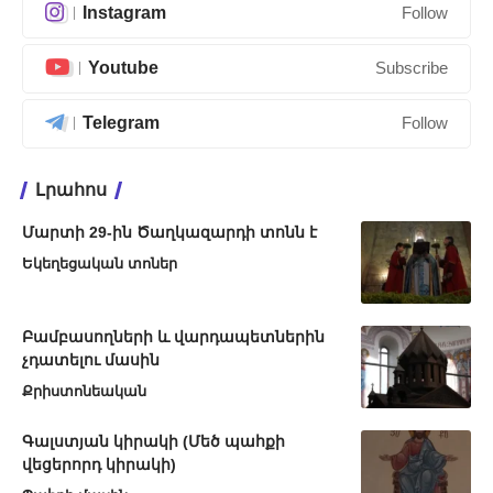
Instagram
Follow
Youtube
Subscribe
Telegram
Follow
Լրահոս
Մարտի 29-ին Ծաղկազարդի տոնն է
Եկեղեցական տոներ
Բամբասողների և վարդապետներին
չդատելու մասին
Քրիստոնեական
Գալստյան կիրակի (Մեծ պահքի
վեցերորդ կիրակի)