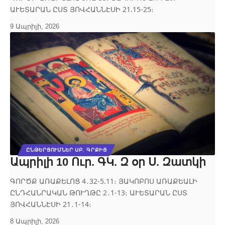
ԱՒԵՏԱՐԱՆ ԸՍՏ ՅՈՎՀԱՆՆԷՍԻ 21.15‐25։
9 Ապրիլի, 2026
ԸՆԹԵՐՑՈՒՄՆԵՐ ՍԲ. ԳՐՔԻՑ
Ապրիլի 10 Ուր. ԳԿ. Զ օր Ս. Զատկի
ԳՈՐԾՔ ԱՌԱՔԵԼՈՑ 4․32‐5.11։ ՅԱԿՈԲՈՍ ԱՌԱՔԵԱԼԻ
ԸՆԴՀԱՆՐԱԿԱՆ ԹՈՒՂԹԸ 2․1-13։ ԱՒԵՏԱՐԱՆ ԸՍՏ
ՅՈՎՀԱՆՆԷՍԻ 21․1‐14։
8 Ապրիլի, 2026