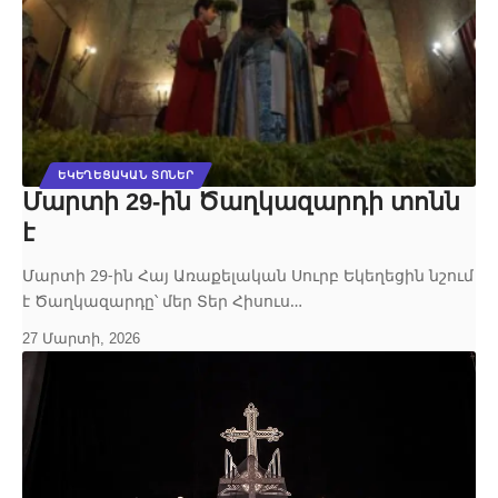
ԵԿԵՂԵՑԱԿԱՆ ՏՈՆԵՐ
Մարտի 29-ին Ծաղկազարդի տոնն
է
Մարտի 29-ին Հայ Առաքելական Սուրբ Եկեղեցին նշում
է Ծաղկազարդը՝ մեր Տեր Հիսուս…
27 Մարտի, 2026