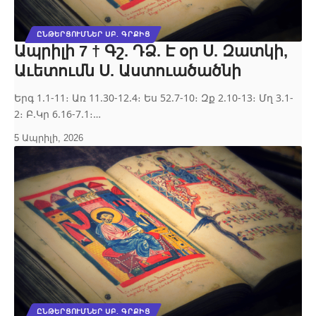
ԸՆԹԵՐՑՈՒՄՆԵՐ ՍԲ. ԳՐՔԻՑ
Ապրիլի 7 † Գշ. ԴՁ. Է օր Ս. Զատկի,
Աւետումն Ս. Աստուածածնի
Երգ 1.1‐11։ Առ 11.30‐12.4։ Ես 52.7‐10։ Զք 2.10‐13։ Մղ 3.1‐
2։ Բ.Կր 6.16‐7.1։…
5 Ապրիլի, 2026
ԸՆԹԵՐՑՈՒՄՆԵՐ ՍԲ. ԳՐՔԻՑ