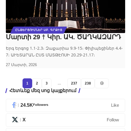
ԸՆԹԵՐՑՈՒՄՆԵՐ ՍԲ. ԳՐՔԻՑ
Մարտի 29 † Կիր. ԱԿ. ԾԱՂԿԱԶԱՐԴ
Երգ Երգոց 1.1-2.3։ Զաքարիա 9.9-15։ Փիլիպեցիներ 4.4-
7։ ԱՒԵՏԱՐԱՆ ԸՍՏ ՄԱՏԹԷՈՍԻ 20.29-21.17։
27 Մարտի, 2026
1
2
3
…
237
238
Հետևեք մեզ սոց կայքերում
24.5K
Followers
Like
X
Follow