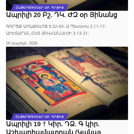
ԸՆԹԵՐՑՈՒՄՆԵՐ ՍԲ. ԳՐՔԻՑ
Ապրիլի 20 Բշ. ԴԿ. ԺԶ օր Յինանց
ԳՈՐԾՔ ԱՌԱՔԵԼՈՑ 9.32‐43։ Ա Պետրոս 2.11‐17։
ԱՒԵՏԱՐԱՆ ԸՍՏ ՅՈՎՀԱՆՆԷՍԻ 3.13‐21։
18 Ապրիլի, 2026
ԸՆԹԵՐՑՈՒՄՆԵՐ ՍԲ. ԳՐՔԻՑ
Ապրիլի 19 † Կիր. ԴՁ. Գ կիր.
Աշխարհամատրան (Կանաչ