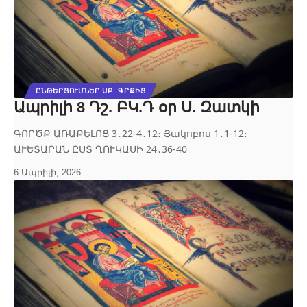
ԸՆԹԵՐՑՈՒՄՆԵՐ ՍԲ. ԳՐՔԻՑ
Ապրիլի 8 Դշ. ԲԿ.Դ օր Ս. Զատկի
ԳՈՐԾՔ ԱՌԱՔԵԼՈՑ 3․22-4․12։ Յակոբոս 1․1-12։
ԱՒԵՏԱՐԱՆ ԸՍՏ ՂՈՒԿԱՍԻ 24․36-40
6 Ապրիլի, 2026