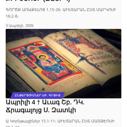
ԳՈՐԾՔ ԱՌԱՔԵԼՈՑ 1.15-26։ ԱՒԵՏԱՐԱՆ ԸՍՏ ՄԱՐԿՈՍՒ
16.2-8։
3 Ապրիլի, 2026
ԸՆԹԵՐՑՈՒՄՆԵՐ ՍԲ. ԳՐՔԻՑ
Ապրիլի 4 † Աւագ Շբ. ԴԿ.
Ճրագալոյց Ս. Զատկի
Ա Կորնթացիներ 15.1-11։ ԱՒԵՏԱՐԱՆ ԸՍՏ ՄԱՏԹԷՈՍԻ