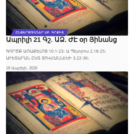
ԸՆԹԵՐՑՈՒՄՆԵՐ ՍԲ. ԳՐՔԻՑ
Ապրիլի 21 Գշ. ԱՁ. ԺԷ օր Յինանց
ԳՈՐԾՔ ԱՌԱՔԵԼՈՑ 10.1‐23։ Ա Պետրոս 2.18‐25։
ԱՒԵՏԱՐԱՆ ԸՍՏ ՅՈՎՀԱՆՆԷՍԻ 3.22‐36։
19 Ապրիլի, 2026