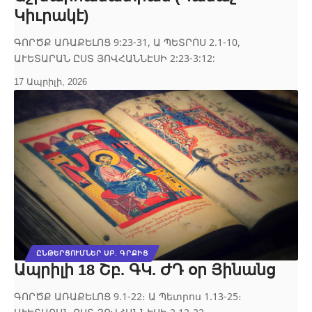
Կիւրակէ)
ԳՈՐԾՔ ԱՌԱՔԵԼՈՑ 9:23-31, Ա ՊԵՏՐՈՍ 2.1-10,
ԱՒԵՏԱՐԱՆ ԸՍՏ ՅՈՎՀԱՆՆԷՍԻ 2:23-3:12:
17 Ապրիլի, 2026
ԸՆԹԵՐՑՈՒՄՆԵՐ ՍԲ. ԳՐՔԻՑ
Ապրիլի 18 Շբ. ԳԿ. ԺԴ օր Յինանց
ԳՈՐԾՔ ԱՌԱՔԵԼՈՑ 9.1-22։ Ա Պետրոս 1.13-25։