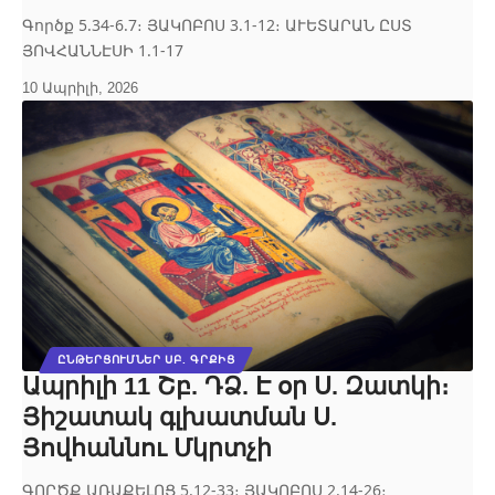
Գործք 5.34-6.7։ ՅԱԿՈԲՈՍ 3.1-12։ ԱՒԵՏԱՐԱՆ ԸՍՏ
ՅՈՎՀԱՆՆԷՍԻ 1.1-17
10 Ապրիլի, 2026
ԸՆԹԵՐՑՈՒՄՆԵՐ ՍԲ. ԳՐՔԻՑ
Ապրիլի 11 Շբ. ԴՁ. Է օր Ս. Զատկի։
Յիշատակ գլխատման Ս.
Յովհաննու Մկրտչի
ԳՈՐԾՔ ԱՌԱՔԵԼՈՑ 5.12‐33։ ՅԱԿՈԲՈՍ 2.14‐26։