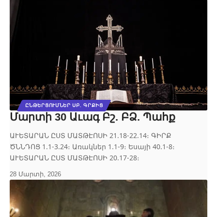
ԸՆԹԵՐՑՈՒՄՆԵՐ ՍԲ. ԳՐՔԻՑ
Մարտի 30 Աւագ Բշ. ԲՁ. Պահք
ԱՒԵՏԱՐԱՆ ԸՍՏ ՄԱՏԹԷՈՍԻ 21.18-22.14։ ԳԻՐՔ
ԾՆՆԴՈՑ 1.1-3.24։ Առակներ 1.1-9։ Եսայի 40.1-8։
ԱՒԵՏԱՐԱՆ ԸՍՏ ՄԱՏԹԷՈՍԻ 20.17-28։
28 Մարտի, 2026