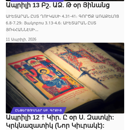
Ապրիլի 13 Բշ. ԱՁ. Թ օր Յինանց
ԱՒԵՏԱՐԱՆ ԸՍՏ ՂՈՒԿԱՍԻ 4.31‐41։ ԳՈՐԾՔ ԱՌԱՔԵԼՈՑ
6.8‐7.29։ Յակոբոս 3.13‐4.6։ ԱՒԵՏԱՐԱՆ ԸՍՏ
ՅՈՎՀԱՆՆԷՍԻ…
11 Ապրիլի, 2026
ԸՆԹԵՐՑՈՒՄՆԵՐ ՍԲ. ԳՐՔԻՑ
Ապրիլի 12 † Կիր. Ը օր Ս. Զատկի:
Կրկնազատիկ (Նոր Կիւրակէ):