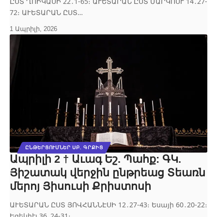
ԸՍՏ ՂՈԻԿԱՍԻ 22․1‐65։ ԱՒԵՏԱՐԱՆ ԸՍՏ ՄԱՐԿՈՍՒ 14․27‐
72։ ԱՒԵՏԱՐԱՆ ԸՍՏ…
1 Ապրիլի, 2026
ԸՆԹԵՐՑՈՒՄՆԵՐ ՍԲ. ԳՐՔԻՑ
Ապրիլի 2 † Աւագ Եշ. Պահք: ԳԿ.
Յիշատակ վերջին ընթրեաց Տեառն
մերոյ Յիսուսի Քրիստոսի
ԱՒԵՏԱՐԱՆ ԸՍՏ ՅՈՎՀԱՆՆԷՍԻ 12․27‐43։ Եսայի 60․20‐22։
Եզեկիէլ 36․24‐31։