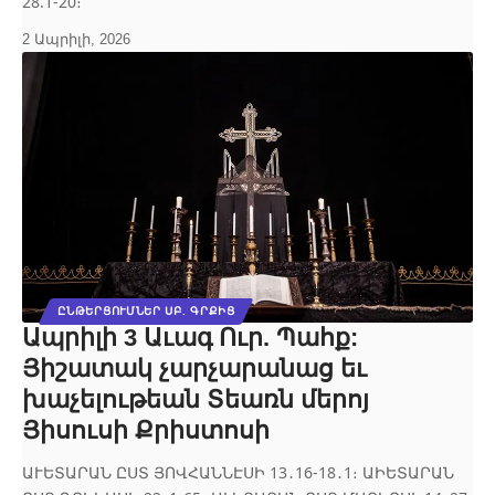
28.1-20։
2 Ապրիլի, 2026
ԸՆԹԵՐՑՈՒՄՆԵՐ ՍԲ. ԳՐՔԻՑ
Ապրիլի 3 Աւագ Ուր. Պահք:
Յիշատակ չարչարանաց եւ
խաչելութեան Տեառն մերոյ
Յիսուսի Քրիստոսի
ԱՒԵՏԱՐԱՆ ԸՍՏ ՅՈՎՀԱՆՆԷՍԻ 13․16‐18․1։ ԱԻԵՏԱՐԱՆ