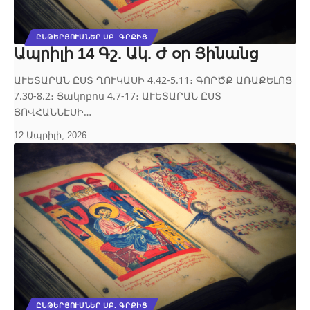
ԸՆԹԵՐՑՈՒՄՆԵՐ ՍԲ. ԳՐՔԻՑ
Ապրիլի 14 Գշ. Ակ. Ժ օր Յինանց
ԱՒԵՏԱՐԱՆ ԸՍՏ ՂՈՒԿԱՍԻ 4.42‐5.11։ ԳՈՐԾՔ ԱՌԱՔԵԼՈՑ
7.30‐8.2։ Յակոբոս 4.7‐17։ ԱՒԵՏԱՐԱՆ ԸՍՏ
ՅՈՎՀԱՆՆԷՍԻ…
12 Ապրիլի, 2026
ԸՆԹԵՐՑՈՒՄՆԵՐ ՍԲ. ԳՐՔԻՑ