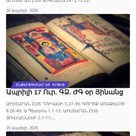
ԱՒԵՏԱՐԱՆ ԸՍՏ ՅՈՎՀԱՆՆԷՍԻ 2.12-22։
16 Ապրիլի, 2026
ԸՆԹԵՐՑՈՒՄՆԵՐ ՍԲ. ԳՐՔԻՑ
Ապրիլի 17 Ուր. ԳՁ. ԺԳ օր Յինանց
ԱՒԵՏԱՐԱՆ ԸՍՏ ՂՈՒԿԱՍԻ 5.27‐39։ ԳՈՐԾՔ ԱՌԱՔԵԼՈՑ
8.26‐40։ Ա Պետրոս 1.1‐12։ ԱՒԵՏԱՐԱՆ ԸՍՏ
ՅՈՎՀԱՆՆԷՍԻ 2.1‐11։…
15 Ապրիլի, 2026