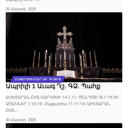
31 Մարտի, 2026
ԸՆԹԵՐՑՈՒՄՆԵՐ ՍԲ. ԳՐՔԻՑ
Ապրիլի 1 Աւագ Դշ. ԳՁ. Պահք
ԱՎԵՏԱՐԱՆ ԸՍՏ ՄԱՐԿՈՍԻ 14.1‐11։ ԾՆՆԴՈՑ 18.1‐19.30։
ԱՌԱԿՆԵՐ 1.10‐19։ Զաքարիա 11.11‐14։ ԱՒԵՏԱՐԱՆ
ԸՍՏ…
30 Մարտի, 2026