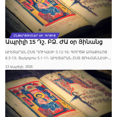
ԸՆԹԵՐՑՈՒՄՆԵՐ ՍԲ. ԳՐՔԻՑ
Ապրիլի 15 Դշ. ԲՁ. ԺԱ օր Յինանց
ԱՒԵՏԱՐԱՆ ԸՍՏ ՂՈՒԿԱՍԻ 5.12‐16։ ԳՈՐԾՔ ԱՌԱՔԵԼՈՑ
8.3‐13։ Յակոբոս 5.1‐11։ ԱՒԵՏԱՐԱՆ ԸՍՏ ՅՈՎՀԱՆՆԷՍԻ…
13 Ապրիլի, 2026