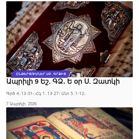
ԸՆԹԵՐՑՈՒՄՆԵՐ ՍԲ. ԳՐՔԻՑ
Ապրիլի 9 Եշ. ԳՁ․ Ե օր Ս. Զատկի
Գրծ 4․13‐31։ Հկ 1․13‐27։ Մտ 5․1‐12։
7 Ապրիլի, 2026