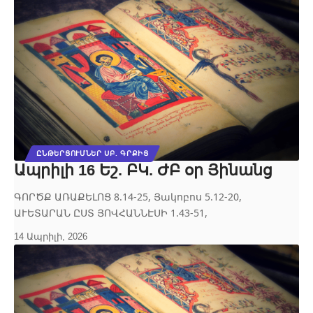
ԸՆԹԵՐՑՈՒՄՆԵՐ ՍԲ. ԳՐՔԻՑ
Ապրիլի 16 Եշ. ԲԿ. ԺԲ օր Յինանց
ԳՈՐԾՔ ԱՌԱՔԵԼՈՑ 8.14‐25, Յակոբոս 5.12‐20,
ԱՒԵՏԱՐԱՆ ԸՍՏ ՅՈՎՀԱՆՆԷՍԻ 1.43‐51,
14 Ապրիլի, 2026