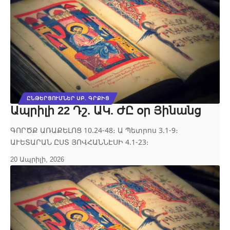
ԸՆԹԵՐՑՈՒՄՆԵՐ ՍԲ. ԳՐՔԻՑ
Ապրիլի 22 Դշ. ԱԿ. ԺԸ օր Յինանց
ԳՈՐԾՔ ԱՌԱՔԵԼՈՑ 10.24‐48։ Ա Պետրոս 3.1‐9։
ԱՒԵՏԱՐԱՆ ԸՍՏ ՅՈՎՀԱՆՆԷՍԻ 4.1‐23։
20 Ապրիլի, 2026