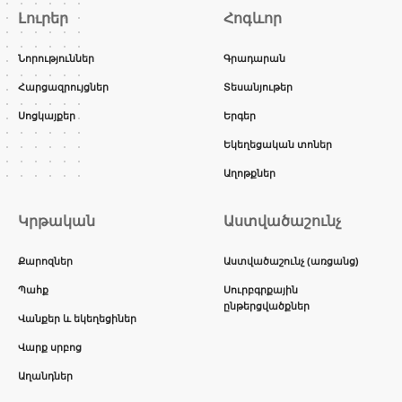
Լուրեր
Հոգևոր
Նորություններ
Գրադարան
Հարցազրույցներ
Տեսանյութեր
Սոցկայքեր
Երգեր
Եկեղեցական տոներ
Աղոթքներ
Կրթական
Աստվածաշունչ
Քարոզներ
Աստվածաշունչ (առցանց)
Պահք
Սուրբգրքային
ընթերցվածքներ
Վանքեր և եկեղեցիներ
Վարք սրբոց
Աղանդներ