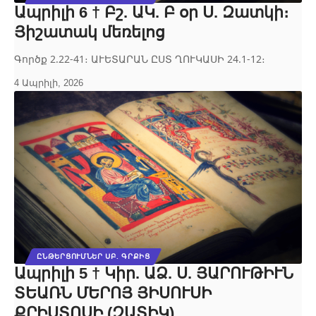
Ապրիլի 6 † Բշ. ԱԿ. Բ օր Ս. Զատկի։
Յիշատակ մեռելոց
Գործք 2.22-41։ ԱՒԵՏԱՐԱՆ ԸՍՏ ՂՈՒԿԱՍԻ 24.1-12։
4 Ապրիլի, 2026
ԸՆԹԵՐՑՈՒՄՆԵՐ ՍԲ. ԳՐՔԻՑ
Ապրիլի 5 † Կիր. ԱՁ. Ս. ՅԱՐՈՒԹԻՒՆ
ՏԵԱՌՆ ՄԵՐՈՅ ՅԻՍՈՒՍԻ
ՔՐԻՍՏՈՍԻ (ԶԱՏԻԿ)