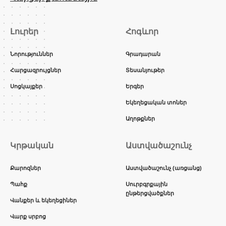
Լուրեր
Հոգևոր
Նորություններ
Գրադարան
Հարցազրույցներ
Տեսանյութեր
Սոցկայքեր
Երգեր
Եկեղեցական տոներ
Աղոթքներ
Կրթական
Աստվածաշունչ
Քարոզներ
Աստվածաշունչ (առցանց)
Պահք
Սուրբգրքային
ընթերցվածքներ
Վանքեր և եկեղեցիներ
Վարք սրբոց