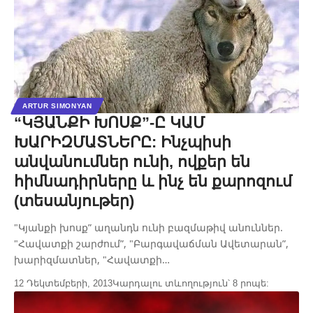
ARTUR SIMONYAN
“ԿՅԱՆՔԻ ԽՈՍՔ”-Ը ԿԱՄ
ԽԱՐԻԶՄԱՏՆԵՐԸ: Ինչպիսի
անվանումներ ունի, ովքեր են
հիմնադիրները և ինչ են քարոզում
(տեսանյութեր)
"Կյանքի խոսք” աղանդն ունի բազմաթիվ անուններ.
"Հավատքի շարժում”, "Բարգավաճման Ավետարան”,
խարիզմատներ, "Հավատքի…
12 Դեկտեմբերի, 2013
Կարդալու տևողություն՝ 8 րոպե: