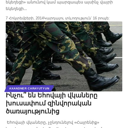
եկեղեցի» անունով կամ պարզապես այսինչ վայրի
եկեղեցի…
7 Հոկտեմբերի, 2014
Կարդալու տևողություն՝ 16 րոպե:
AXANDNER CARAYUTYUN
Ինչու՞ են Եհովայի վկաները
խուսափում զինվորական
ծառայությունից
Եհովայի վկաները, չընդունելով «Հայրենիք»