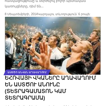
հասկացությունը և մերժելով բոլոր պետական
կառույցները, դեմ են…
8 Սեպտեմբերի, 2014
Կարդալու տևողություն՝ 6 րոպե:
ԱՍՏԾՈ ԱՆՎԱՆ ԱՂԱՎԱՂՈՒՄ
ԵՀՈՎԱՅԻ ՎԿԱՆԵՐԸ ԱՂԱՎԱՂՈՒՄ
ԵՆ ԱՍՏԾՈՒ ԱՆՈՒՆԸ
(ՏԵՏՐԱԳԱՄԱՏՈՆ ԿԱՄ
ՏԵՏՐԱԳՐԱՄԱ)