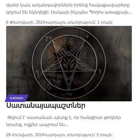
Այսօր նաև աղանդավորներն իրենց հավաքավայրերը
կոչում են եկեղեցի: Սակայն ինչպես Պողոս առաքյալն…
6 Փետրվարի, 2014
Կարդալու տևողություն՝ 1 րոպե:
SATANA
Սատանայապաշտներ
Թվում է՝ սատանան պետք է, որ հանգիստ թողներ
նրանց, ովքեր ապրում են…
29 Հունվարի, 2014
Կարդալու տևողություն՝ 5 րոպե: