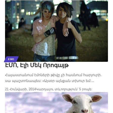
EMO
ԷՄՈ, Էլի Մեկ Որոգայթ
Հայաստանում էմոների թիվը չի հասնում հարյուրի.
սա պաշտոնապես: «Այսօր այնքան տխուր եմ:…
21 Հունվարի, 2014
Կարդալու տևողություն՝ 5 րոպե: