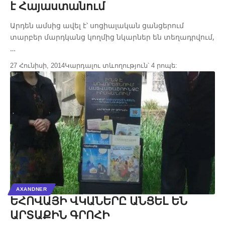
է Հայաստանում
Արդեն ամսից ավել է՝ սոցիալական ցանցերում
տարբեր մարդկանց կողմից նկարներ են տեղադրվում,
…
27 Հունիսի, 2014
Կարդալու տևողություն՝ 4 րոպե:
AXANDNER
ԵՀՈՎԱՅԻ ՎԿԱՆԵՐԸ ԱՆՑԵԼ ԵՆ
ԱՐՏԱՔԻՆ ԳՐՈՀԻ