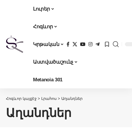
Լուրեր
Հոգևոր
Կրթական
Աստվածաշունչ
Metanoia 301
Հոգևոր կայքէջ
>
Լրահոս
>
Աղանդներ
Աղանդներ