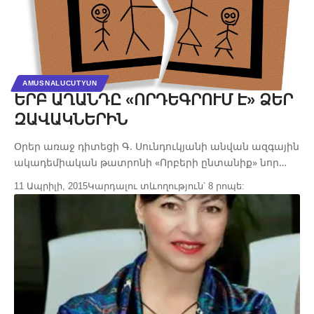
AMUSNALUCUTYUN
ԵՐԲ ԱՂԱՆԴԸ «ՈՐԴԵԳՐՈՒՄ Է» ՁԵՐ
ԶԱՎԱԿՆԵՐԻՆ
Օրեր առաջ դիտեցի Գ. Սունդուկյանի անվան ազգային
ակադեմիական թատրոնի «Որբերի ընտանիք» նոր…
11 Ապրիլի, 2015
Կարդալու տևողություն՝ 8 րոպե: