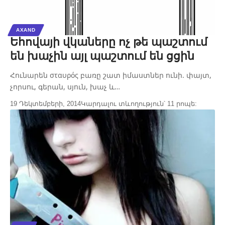
AXAND
Եհովայի վկաները ոչ թե պաշտում
են խաչին այլ պաշտում են ցցին
Հունարեն σταυρός բառը շատ իմաստներ ունի. փայտ,
չորսու, գերան, սյուն, խաչ և…
19 Դեկտեմբերի, 2014
Կարդալու տևողություն՝ 11 րոպե: