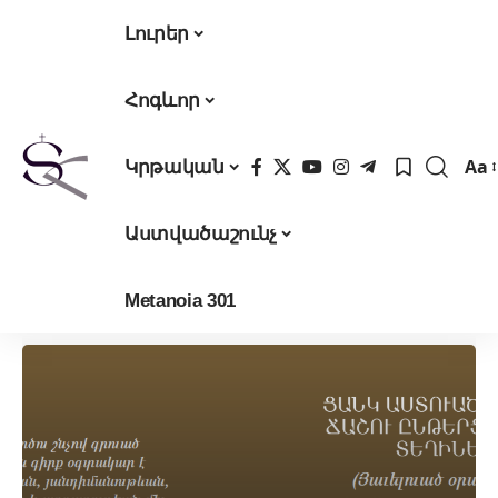
Լուրեր
Հոգևոր
Aa
Կրթական
Fon
Res
Աստվածաշունչ
Metanoia 301