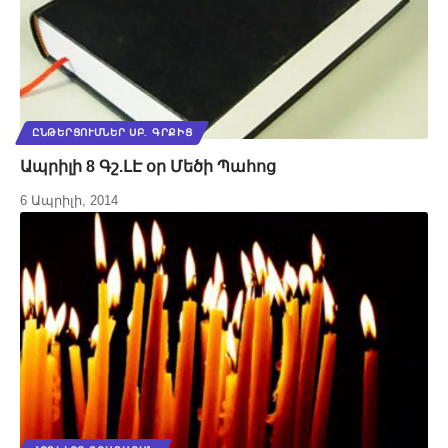
ԸՆԹԵՐՑՈՒՄՆԵՐ ՍԲ. ԳՐՔԻՑ
Ապրիլի 8 Գշ.ԼԷ օր Մեծի Պահոց
6 Ապրիլի, 2014