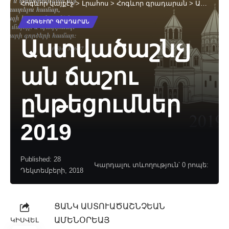
Հոգևոր կայքէջ
>
Լրահոս
>
Հոգևոր գրադարան
>
Աստվածաշնչյան ճաշու ընթեցումներ 2019
ՀՈԳԵՒՈՐ ԳՐԱԴԱՐԱՆ
Աստվածաշնչյ
ան ճաշու
ընթեցումներ
2019
Published: 28
Կարդալու տևողություն՝ 0 րոպե:
Դեկտեմբերի, 2018
ՑԱՆԿ ԱՍՏՈՒԱԾԱՇՆՉԵԱՆ
ԱՄԵՆՕՐԵԱՅ
ԿԻՍՎԵԼ