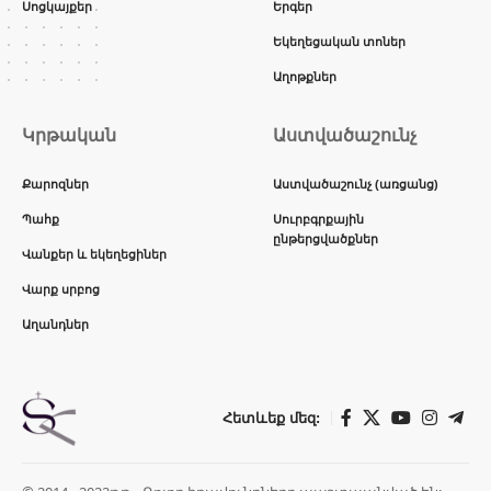
Սոցկայքեր
Երգեր
Եկեղեցական տոներ
Աղոթքներ
Կրթական
Աստվածաշունչ
Քարոզներ
Աստվածաշունչ (առցանց)
Պահք
Սուրբգրքային
ընթերցվածքներ
Վանքեր և եկեղեցիներ
Վարք սրբոց
Աղանդներ
Հետևեք մեզ: