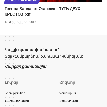
ՀՈԳԵՒՈՐ ԳՐԱԴԱՐԱՆ
Гевонд Вардапет Оганесян. ПУТЬ ДВУХ
КРЕСТОВ.pdf
16 Փետրվարի, 2017
Կայքի պատասխանատու՝
Տեր Համբարձում քահանա Դանիելյան:
Հարցեր քահանային
Լուրեր
Հոգևոր
Նորություններ
Գրադարան
Հարցազրույցներ
Տեսանյութեր