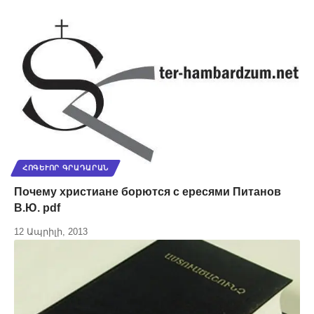
ՀՈԳԵՒՈՐ ԳՐԱԴԱՐԱՆ
Почему христиане борются с ересями Питанов
В.Ю. pdf
12 Ապրիլի, 2013