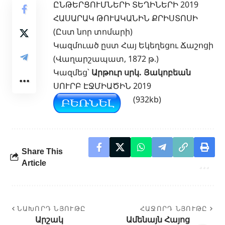
ԸՆԹԵՐՑՈՒՄՆԵՐԻ ՏԵՂԻՆԵՐԻ 2019
ՀԱՍԱՐԱԿ ԹՈՒԱԿԱՆԻՆ ՔՐԻՍՏՈՍԻ
(Ըստ նոր տոմարի)
Կազմուած ըստ Հայ Եկեղեցու Ճաշոցի
(Վաղարշապատ, 1872 թ.)
Կազմեց՝
Արթուր սրկ. Յակոբեան
ՍՈՒՐԲ ԷՋՄԻԱԾԻՆ 2019
(932kb)
Share This
Article
ՆԱԽՈՐԴ ՆՅՈՒԹԸ
ՀԱՋՈՐԴ ՆՅՈՒԹԸ
Արշակ
Ամենայն Հայոց