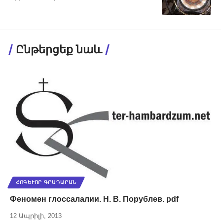
Ընթերցեք նաև
ՀՈԳԵՒՈՐ ԳՐԱԴԱՐԱՆ
Феномен глоссалалии. Н. В. Порублев. pdf
12 Ապրիլի, 2013