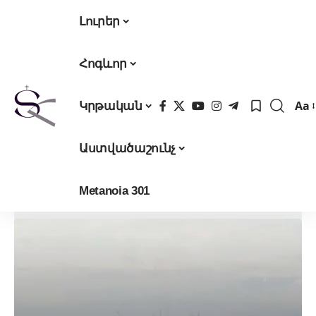
Լուրեր
Հոգևոր
Aa
Կրթական
Fon
Res
Աստվածաշունչ
Metanoia 301