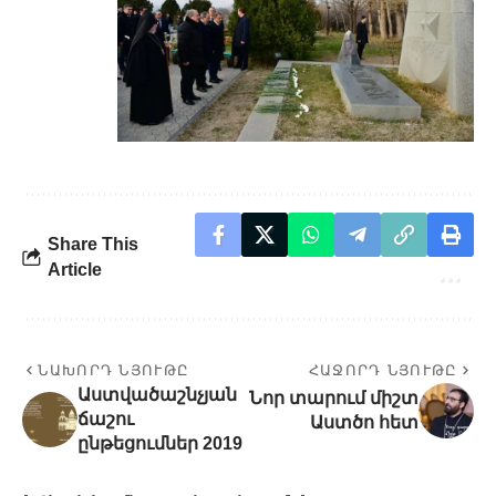
Share This
Article
ՆԱԽՈՐԴ ՆՅՈՒԹԸ
ՀԱՋՈՐԴ ՆՅՈՒԹԸ
Աստվածաշնչյան
Նոր տարում միշտ
ճաշու
Աստծո հետ
ընթեցումներ 2019