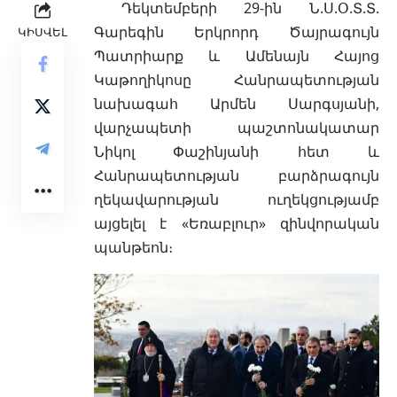
Դեկտեմբերի 29-ին Ն.Ս.Օ.Տ.Տ.
Գարեգին Երկրորդ Ծայրագույն
ԿԻՍՎԵԼ
Պատրիարք և Ամենայն Հայոց
Կաթողիկոսը
Հանրապետության
նախագահ Արմեն Սարգսյանի,
վարչապետի պաշտոնակատար
Նիկոլ Փաշինյանի հետ և
Հանրապետության բարձրագույն
ղեկավարության ուղեկցությամբ
այցելել է «Եռաբլուր» զինվորական
պանթեոն։