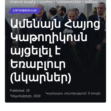
Հոգևոր կայքէջ
>
Լրահոս
>
Նորություններ
>
Ամենայն Հայոց Կաթողիկոսն այցելել է Եռաբլուր (նկարներ)
ՆՈՐՈՒԹՅՈՒՆՆԵՐ
Ամենայն Հայոց
Կաթողիկոսն
այցելել է
Եռաբլուր
(նկարներ)
Published: 29
Կարդալու տևողություն՝ 0 րոպե:
Դեկտեմբերի, 2018