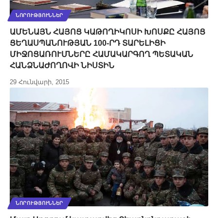
ՆՈՐՈՒԹՅՈՒՆՆԵՐ
ԱՄԵՆԱՅՆ ՀԱՅՈՑ ԿԱԹՈՂԻԿՈՍԻ ԽՈՍՔԸ ՀԱՅՈՑ
ՑԵՂԱՍՊԱՆՈՒԹՅԱՆ 100-ՐԴ ՏԱՐԵԼԻՑԻ
ՄԻՋՈՑԱՌՈՒՄՆԵՐԸ ՀԱՄԱԿԱՐԳՈՂ ՊԵՏԱԿԱՆ
ՀԱՆՁՆԱԺՈՂՈՎԻ ՆԻՍՏԻՆ
29 Հունվարի, 2015
ՆՈՐՈՒԹՅՈՒՆՆԵՐ