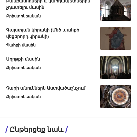
Բամբասողների և վարդապետներին
չդատելու մասին
Քրիստոնեական
Գալստյան կիրակի (Մեծ պահքի
վեցերորդ կիրակի)
Պահքի մասին
Աղոթքի մասին
Քրիստոնեական
Չարի անուններն Աստվածաշնչում
Քրիստոնեական
Ընթերցեք նաև