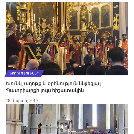
ՆՈՐՈՒԹՅՈՒՆՆԵՐ
Խունկ, աղոթք և օրհնություն ննջեցյալ
Պատրիարքի լույս հիշատակին
18 Մարտի, 2019