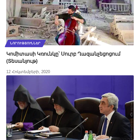
ՆՈՐՈՒԹՅՈՒՆՆԵՐ
Կոմիտասի Կռունկը՝ Սուրբ Ղազանչեցոցում
(Տեսանյութ)
12 Հոկտեմբերի, 2020