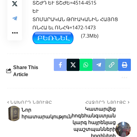
ՏՇԺԴ ԵՒ ՏՇԺԵ=4514-4515
ԵՒ
ՏՈՄԱՐԱԿԱՆ ԹՈՒԱԿԱՆԻՆ ՀԱՅՈՑ
ՌՆՀԱ եւ ՌՆՀԳ=1472-1473
(7.3Mb)
Share This
Article
ՆԱԽՈՐԴ ՆՅՈՒԹԸ
ՀԱՋՈՐԴ ՆՅՈՒԹԸ
Կատարվեց
Նոր
հոգեհանգստյան
հրատարակություն
կարգ հայրենյաց
պաշտպանների
հոգիների