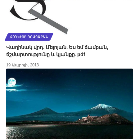
ՀՈԳԵՒՈՐ ԳՐԱԴԱՐԱՆ
Վաղինակ վրդ. Մելոյան. Ես եմ ճամբան,
ճշմարտությունը և կյանքը. pdf
19 Ապրիլի, 2013