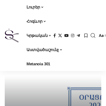
Լուրեր
Հոգևոր
Aa
Կրթական
Fon
Res
Աստվածաշունչ
Metanoia 301