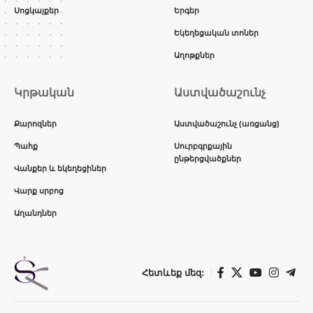
Սոցկայքեր
Երգեր
Եկեղեցական տոներ
Աղոթքներ
Կրթական
Աստվածաշունչ
Քարոզներ
Աստվածաշունչ (առցանց)
Պահք
Սուրբգրքային
ընթերցվածքներ
Վանքեր և եկեղեցիներ
Վարք սրբոց
Աղանդներ
Հետևեք մեզ: