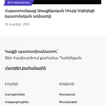
ՔՐԻՍՏՈՆԵԱԿԱՆ
Հայաստանյայց Առաքելական Սուրբ Եկեղեցի
(պատմական ակնարկ)
25 Ապրիլի, 2016
Կայքի պատասխանատու՝
Տեր Համբարձում քահանա Դանիելյան:
Հարցեր քահանային
Լուրեր
Հոգևոր
Նորություններ
Գրադարան
Հարցազրույցներ
Տեսանյութեր