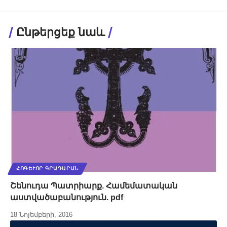
Ընթերցեք նաև
ՀՈԳԵՒՈՐ ԳՐԱԴԱՐԱՆ
Շենուդա Պատրիարք. Համեմատական
աստվածաբանություն. pdf
18 Նոյեմբերի, 2016