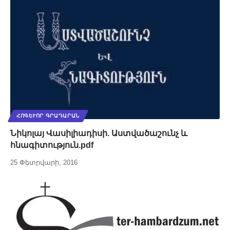
ՀՈԳԵՒՈՐ ԳՐԱԴԱՐԱՆ
Նիկոլայ Վասիլիադիսի. Աստվածաշունչ և
հնագիտություն.pdf
25 Փետրվարի, 2016