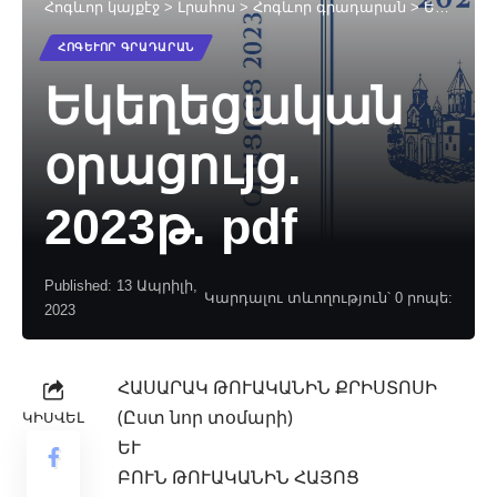
Հոգևոր կայքէջ
>
Լրահոս
>
Հոգևոր գրադարան
>
Եկեղեցական օրացույց. 2023թ. pdf
ՀՈԳԵՒՈՐ ԳՐԱԴԱՐԱՆ
Եկեղեցական
օրացույց.
2023թ. pdf
Published: 13 Ապրիլի,
Կարդալու տևողություն՝ 0 րոպե:
2023
ՀԱՍԱՐԱԿ ԹՈՒԱԿԱՆԻՆ ՔՐԻՍՏՈՍԻ
(Ըստ նոր տօմարի)
ԿԻՍՎԵԼ
ԵՒ
ԲՈՒՆ ԹՈՒԱԿԱՆԻՆ ՀԱՅՈՑ