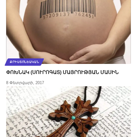
ՔՐԻՍՏՈՆԵԱԿԱՆ
ՓՈԽՆԱԿ (ՍՈՒՐՈԳԱՏ) ՄԱՅՐՈՒԹՅԱՆ ՄԱՍԻՆ
8 Փետրվարի, 2017