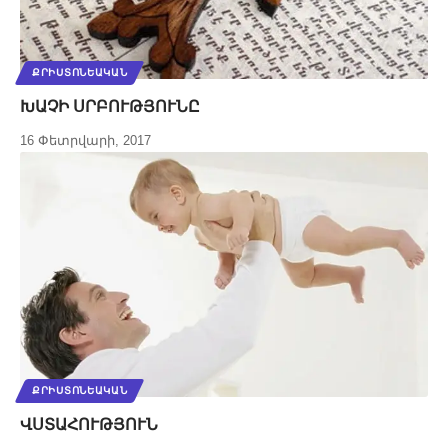
ՔՐԻՍՏՈՆԵԱԿԱՆ
ԽԱՉԻ ՍՐԲՈՒԹՅՈՒՆԸ
16 Փետրվարի, 2017
ՔՐԻՍՏՈՆԵԱԿԱՆ
ՎՍՏԱՀՈՒԹՅՈՒՆ