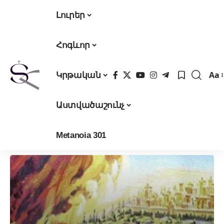
Լուրեր
Հոգևոր
Aa
Կրթական
Fon
Res
Աստվածաշունչ
Metanoia 301