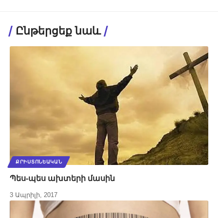
Ընթերցեք նաև
ՔՐԻՍՏՈՆԵԱԿԱՆ
Պես-պես ախտերի մասին
3 Ապրիլի, 2017