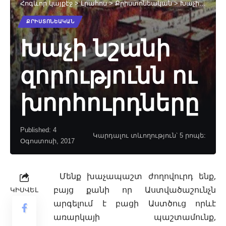
Հոգևոր կայքէջ
>
Լրահոս
>
Քրիստոնեական
>
Խաչի նշանի զորությունն ու խորհուրդները
ՔՐԻՍՏՈՆԵԱԿԱՆ
Խաչի նշանի
զորությունն ու
խորհուրդները
Published: 4
Կարդալու տևողություն՝ 5 րոպե:
Օգոստոսի, 2017
Մենք խաչապաշտ ժողովուրդ ենք,
բայց քանի որ Աստվածաշունչն
ԿԻՍՎԵԼ
արգելում է բացի Աստծուց որևէ
առարկայի
պաշտամունք,