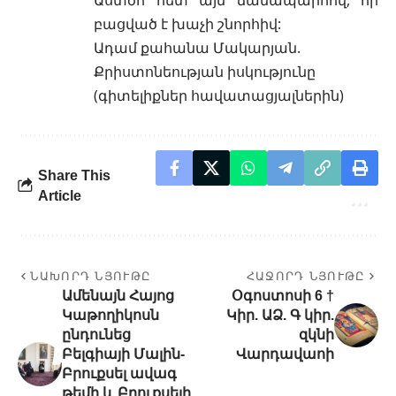
բացված է խաչի շնորհիվ:
Ադամ քահանա Մակարյան.
Քրիստոնեության իսկությունը
(գիտելիքներ հավատացյալներին)
Share This
Article
ՆԱԽՈՐԴ ՆՅՈՒԹԸ
ՀԱՋՈՐԴ ՆՅՈՒԹԸ
Ամենայն Հայոց
Օգոստոսի 6 †
Կաթողիկոսն
Կիր. ԱՁ. Գ կիր.
ընդունեց
զկնի
Բելգիայի Մալին-
Վարդավաոի
Բրուքսել ավագ
թեմի և Բրուքսելի