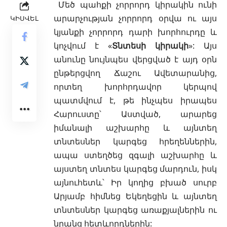
Մեծ պահքի չորրորդ
կիրակին
ունի
արարչության չորրորդ օրվա ու այս
ԿԻՍՎԵԼ
կյանքի չորրորդ դարի խորհուրդը և
կոչվում է «
Տնտեսի կիրակի
»: Այս
անունը նույնպես վերցված է այդ օրն
ընթերցվող Ճաշու Ավետարանից,
որտեղ խորհրդավոր կերպով
պատմվում է, թե ինչպես իրապես
Հարուստը՝ Աստված, արարեց
իմանալի աշխարհը և այնտեղ
տնտեսներ կարգեց հրեղեններին,
ապա ստեղծեց զգալի աշխարհը և
այստեղ տնտես
կարգեց մարդուն, իսկ
այնուհետև՝ Իր կողից բխած սուրբ
Արյամբ հիմնեց
Եկեղեցին
և այնտեղ
տնտեսներ կարգեց
առաքյալներին
ու
նրանց հետևորդներին: