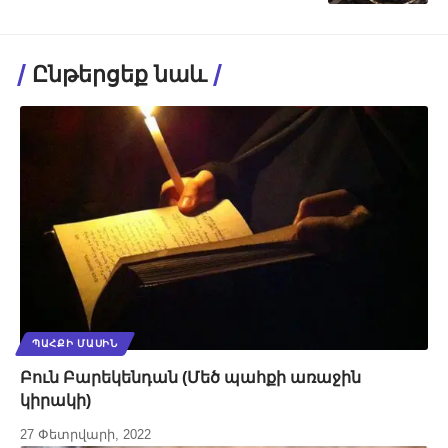
Ընթերցեք նաև
ՊԱՀՔԻ ՄԱՍԻՆ
Բուն Բարեկենդան (Մեծ պահքի առաջին
կիրակի)
27 Փետրվարի, 2022