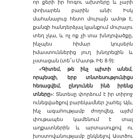
որ քերի իր հոգու ախտերը և չարի
փոխարեն բարին անի: Իսկ
մահանալուց հետո մուրալն ամոթ է,
քանզի հանդերձյալ կյանքում մուրալու
տեղ չկա, և ոչ ոք չի տա խնդրվածքը,
ինչպես հիմար կույսերն
իմաստուններից յուղ խնդրեցին և
չստացան (տե՜ս
Մատթ. ԻԵ 8-9
):
«
Գիտեմ, թե ինչ պիտի անեմ,
որպեսզի, երբ տնտեսությունիցս
հեռացվեմ, ընդունեն ինձ իրենց
տները
»: Տնտեսը փորձում է իր տիրոջ
ունեցվածքով բարեկամներ շահել: Այն,
ինչ ագահությամբ ժողովեց, այժմ
փութապես կամենում է տալ
աղքատներին և արտասուքով ու
խոստովանությամբ ընկնելով Աստծու