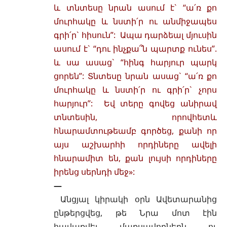
և տնտեսը նրան ասում է` “ա՛ռ քո
մուրհակը և նստի՛ր ու անմիջապես
գրի՛ր` հիսուն”: Ապա դարձեալ մյուսին
ասում է` “դու ինչքա՞ն պարտք ունես”.
և սա ասաց` “հինգ հարյուր պարկ
ցորեն”: Տնտեսը նրան ասաց` “ա՛ռ քո
մուրհակը և նստի՛ր ու գրի՛ր` չորս
հարյուր”: Եվ տերը գովեց անիրավ
տնտեսին, որովհետև
հնարամտութեամբ գործեց, քանի որ
այս աշխարհի որդիները ավելի
հնարամիտ են, քան լույսի որդիները
իրենց սերնդի մեջ»:
—
Անցյալ կիրակի օրն Ավետարանից
ընթերցվեց, թե Նրա մոտ էին
հավաքվել մաքսավորներն ու