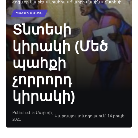
Հոգևոր կայքէջ
>
Լրահոս
>
Պահքի մասին
>
Տնտեսի կիրակի (Մեծ պահքի չորրորդ կիրակի)
ՊԱՀՔԻ ՄԱՍԻՆ
Տնտեսի
կիրակի (Մեծ
պահքի
չորրորդ
կիրակի)
Published: 5 Մարտի,
Կարդալու տևողություն՝ 14 րոպե:
2021