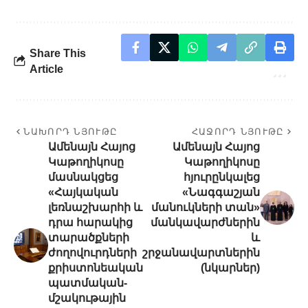
Share This
Article
ՆԱԽՈՐԴ ՆՅՈՒԹԸ
ՀԱՋՈՐԴ ՆՅՈՒԹԸ
Ամենայն Հայոց
Ամենայն Հայոց
Կաթողիկոսը
Կաթողիկոսը
մասնակցեց
հյուրընկալեց
«Հայկական
«Նագգաշյան
լեռնաշխարհի և
մանուկների տան»
դրա հարակից
մանկավարժներին
տարածքների
և
ժողովուրդների
շրջանավարտներին
քրիստոնեական
(նկարներ)
պատմական-
մշակութային