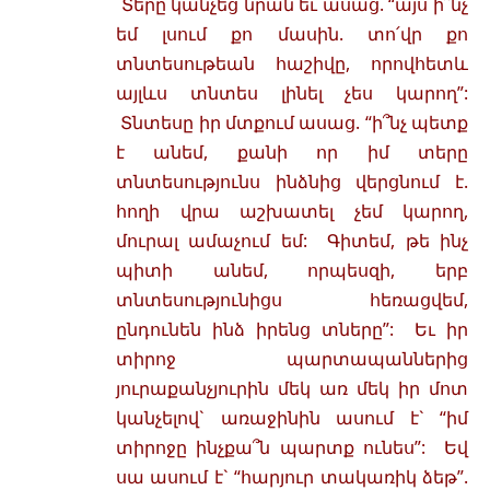
Տերը կանչեց նրան եւ ասաց. “այս ի՞նչ
եմ լսում քո մասին. տո՛վր քո
տնտեսութեան հաշիվը, որովհետև
այլևս տնտես լինել չես կարող”:
Տնտեսը իր մտքում ասաց. “ի՞նչ պետք
է անեմ, քանի որ իմ տերը
տնտեսությունս ինձնից վերցնում է.
հողի վրա աշխատել չեմ կարող,
մուրալ ամաչում եմ: Գիտեմ, թե ինչ
պիտի անեմ, որպեսզի, երբ
տնտեսությունիցս հեռացվեմ,
ընդունեն ինձ իրենց տները”: Եւ իր
տիրոջ պարտապաններից
յուրաքանչյուրին մեկ առ մեկ իր մոտ
կանչելով` առաջինին ասում է` “իմ
տիրոջը ինչքա՞ն պարտք ունես”: Եվ
սա ասում է` “հարյուր տակառիկ ձեթ”.