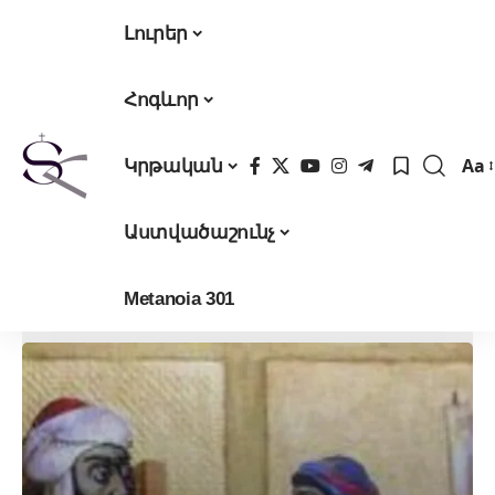
Լուրեր
Հոգևոր
Aa
Կրթական
Fon
Res
Աստվածաշունչ
Metanoia 301