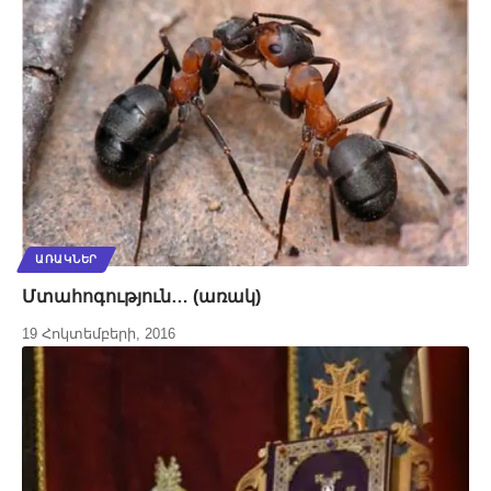
ԱՌԱԿՆԵՐ
Մտահոգություն… (առակ)
19 Հոկտեմբերի, 2016