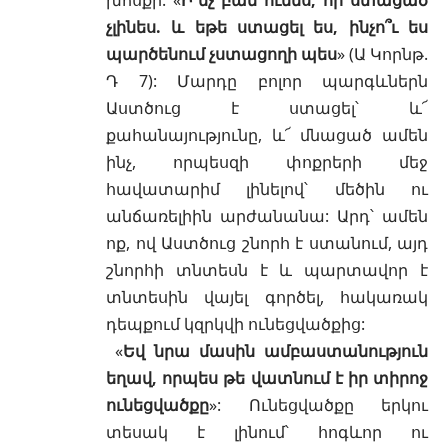
չլինես. և եթե ստացել ես, ինչո՞ւ ես
պարծենում չստացողի պես
» (
Ա Կորնթ.
Դ 7
): Մարդը բոլոր պարգևներն
Աստծուց է ստացել՝ և՜
քահանայությունը, և՜ մնացած ամեն
ինչ, որպեսզի փոքրերի մեջ
հավատարիմ լինելով՝ մեծին ու
անճառելիին արժանանա: Արդ՝ ամեն
ոք, ով Աստծուց շնորհ է ստանում, այդ
շնորհի տնտեսն է և պարտավոր է
տնտեսին վայել գործել, հակառակ
դեպքում կզրկվի ունեցվածքից:
«
Եվ նրա մասին ամբաստանություն
եղավ, որպես թե վատնում է իր տիրոջ
ունեցվածքը
»: Ունեցվածքը երկու
տեսակ է լինում՝ հոգևոր ու