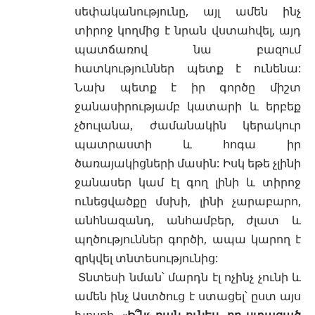
սեփականությունը, այլ ամեն ինչ
տիրոջ կողմից է նրան վստահվել, այդ
պատճառով նա բազում
հատկություններ պետք է ունենա:
Նախ պետք է իր գործը միշտ
ջանասիրությամբ կատարի և երբեք
չծուլանա, ժամանակին կերակուր
պատրաստի և հոգա իր
ծառայակիցների մասին: Իսկ եթե չլինի
ջանասեր կամ էլ գող լինի և տիրոջ
ունեցվածքը մսխի, լինի չարաբարո,
անհնազանդ, անհամբեր, ժլատ և
պղծություններ գործի, ապա կարող է
զրկվել տնտեսությունից:
Տնտեսի նման՝ մարդն էլ ոչինչ չունի և
ամեն ինչ Աստծուց է ստացել՝ ըստ այս
խոսքի. «
Ի՞նչ բան ունես, որ ստացած