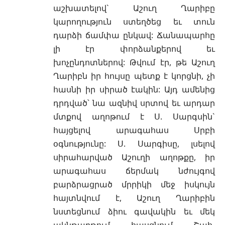
աշխատելով` Աշուղ Ղարիբը
կարողություն ստեղծեց եւ տուն
դարձի ճամփա ընկավ: Ճանապարհը
լի էր փորձանքերով եւ
խոչընդոտներով: Թվում էր, թե Աշուղ
Ղարիբն իր հույսը պետք է կորցնի, չի
հասնի իր սիրած էակին: Այդ ամենից
դրդված՝ նա ազնիվ սրտով եւ արդար
մտքով աղոթում է Ս. Սարգսին`
հայցելով արագահաս Սրբի
օգնությունը: Ս. Սարգիսը, լսելով
սիրահարված Աշուղի աղոթքը, իր
արագահաս ճերմակ նժույգով
բարձրացրած մրրիկի մեջ իսկույն
հայտնվում է, Աշուղ Ղարիբին
նստեցնում ձիու գավակին եւ մեկ
ակնթարթում հասցնում Շահ-