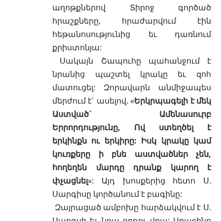
աղոթքներով Տիրոջ գործած
հրաշքները, հրաժարվում էին
հեթանոսությունից եւ դառնում
քրիստոնյա:
Սակայն Շապուհը պահանջում է
նրանից պաշտել կրակը եւ զոհ
մատուցել: Զորավարն անմիջապես
մերժում է` ասելով. «
Երկրպագելի է մեկ
Աստված` Ամենասուրբ
Երրորդությունը, Ով ստեղծել է
երկինքն ու երկիրը: Իսկ կրակը կամ
կուռքերը ի բնե աստվածներ չեն,
հողեղեն մարդը դրանք կարող է
փչացնել
»: Այդ խոսքերից հետո Ս.
Սարգիսը կործանում է բագինը:
Զայրացած ամբոխը հարձակվում է Ս.
Սարգսի եւ նրա որդու վրա: Առաջինը