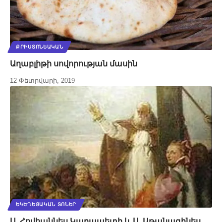
ՔՐԻՍՏՈՆԵԱԿԱՆ
Աղաբլիթի սովորության մասին
12 Փետրվարի, 2019
ԵԿԵՂԵՑԱԿԱՆ ՏՈՆԵՐ
Ս. Հովհաննես Կարապետի և Ս. Աթանագինես