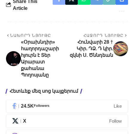
Share This
Article
ՆԱԽՈՐԴ ՆՅՈՒԹԸ
ՀԱՋՈՐԴ ՆՅՈՒԹԸ
«Օրախնդիր»
Հունվարի 28 †
հաղորդաշարի
Կիր. ԴՁ. Դ կիր.
հյուրն է Տեր
զկնի Ս. Ծննդեան
Արարատ
քահանա
Պողոսյանը
Հետևեք մեզ սոց կայքերում
24.5K
Followers
Like
X
Follow