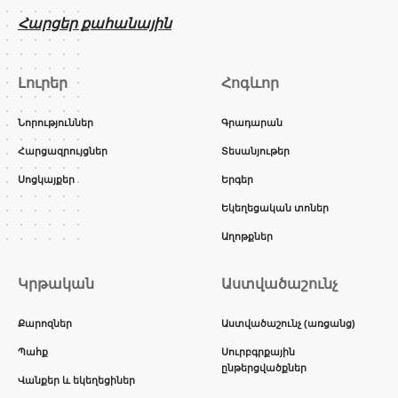
Հարցեր քահանային
Լուրեր
Հոգևոր
Նորություններ
Գրադարան
Հարցազրույցներ
Տեսանյութեր
Սոցկայքեր
Երգեր
Եկեղեցական տոներ
Աղոթքներ
Կրթական
Աստվածաշունչ
Քարոզներ
Աստվածաշունչ (առցանց)
Պահք
Սուրբգրքային
ընթերցվածքներ
Վանքեր և եկեղեցիներ