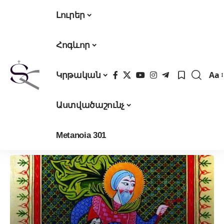
Լուրեր
Հոգևոր
Aa
Կրթական
Fon
Res
Աստվածաշունչ
Metanoia 301