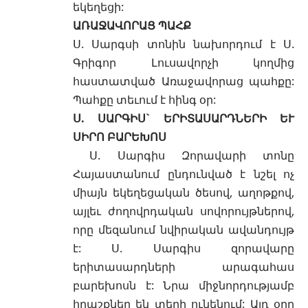
եկեղեցի:
ԱՌԱՋԱՎՈՐԱՑ ՊԱՀՔ
Ս. Սարգսի տոնին նախորդում է
Ս.
Գրիգոր Լուսավորչի
կողմից
հաստատված Առաջավորաց պահքը:
Պահքը տեւում է հինգ օր:
Ս. ՍԱՐԳԻՍ` ԵՐԻՏԱՍԱՐԴՆԵՐԻ ԵՒ
ՍԻՐՈ ԲԱՐԵԽՈՍ
Ս. Սարգիս Զորավարի տոնը
Հայաստանում ընդունված է նշել ոչ
միայն եկեղեցական
ծեսով
, աղոթքով,
այլեւ ժողովրդական սովորույթներով,
որը մեզանում նվիրական ավանդույթ
է: Ս. Սարգիս զորավարը
երիտասարդների արագահաս
բարեխոսն է: Նրա միջնորդությամբ
հրաշքներ են տեղի ունենում: Այդ օրը