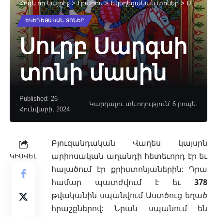
Հոգևոր կայքէջ
>
Լրահոս
>
Եկեղեցական տոներ
>
Սուրբ Սարգսի տոնի մասին
ԵԿԵՂԵՑԱԿԱՆ ՏՈՆԵՐ
Սուրբ Սարգսի
տոնի մասին
Published: 26
Կարդալու տևողություն՝ 6 րոպե:
Հունվարի, 2024
Բյուզանդական Վաղես կայսրն
արիոսական
աղանդի հետեւորդ էր եւ
ԿԻՍՎԵԼ
հալածում էր քրիստոնյաներին: Դրա
համար պատժվում է եւ
378
թվականին սպանվում Աստծուց եղած
հրաշքներով: Նրան սպանում են