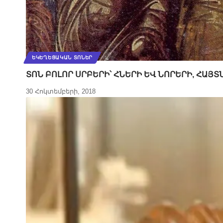
ԵԿԵՂԵՑԱԿԱՆ ՏՈՆԵՐ
ՏՈՆ ԲՈԼՈՐ ՍՐԲԵՐԻ՝ ՀՆԵՐԻ ԵՎ ՆՈՐԵՐԻ, ՀԱՅ
30 Հոկտեմբերի, 2018