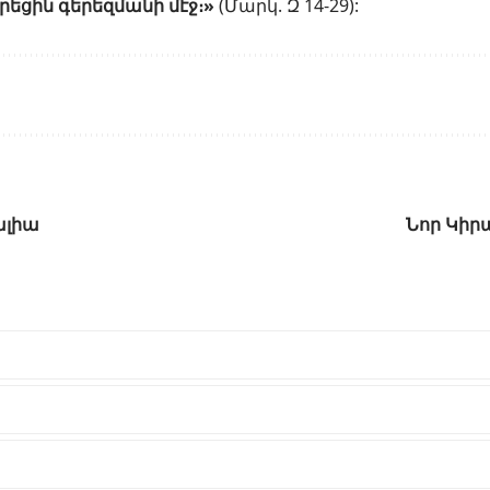
րեցին գերեզմանի մէջ։»
(
Մարկ. Զ 14-29
):
ալիա
Նոր Կիր