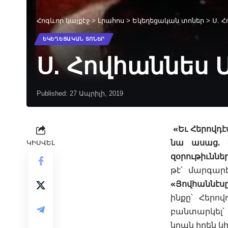
Հոգևոր կայքէջ
>
Լրահոս
>
Եկեղեցական տոներ
>
Ս. 
ԵԿԵՂԵՑԱԿԱՆ ՏՈՆԵՐ
Ս. Հովհաննես 
Published: 27 Ապրիլի, 2019
«Եւ Հերովդէ
նա ասաց. «
ԿԻՍՎԵԼ
զօրութիւններ
թէ՝
մարգար
«Յովհաննէսը,
ինքը՝ Հերով
բանտարկել՝ 
նրան իրեն կի