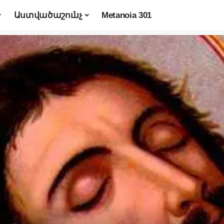
Աստվածաշունչ
Metanoia 301