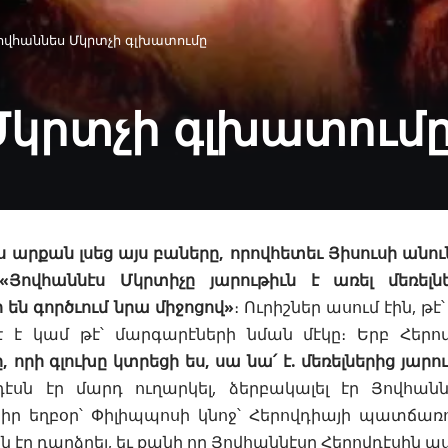
Հովհաննես Մկրտչի գլխատումը
Մկրտչի գլխատում
ս արքան լսեց այս բաները, որովհետեւ Յիսուսի անուն
Յովհաննէս Մկրտիչը յարութիւն է առել մեռել
 են գործւում նրա միջոցով»
։ Ուրիշներ ասում էին, թէ
է
է կամ թէ՝ մարգարէների նման մէկը։ Երբ Հերով
 որի գլուխը կտրեցի ես, սա նա՛ է. մեռելներից յարու
դէսն էր մարդ ուղարկել, ձերբակալել էր Յովհան
իր եղբօր՝ Փիլիպպոսի կնոջ՝ Հերովդիայի պատճառո
ն էր դարձրել, եւ քանի որ Յովհաննէսը Հերովդէսին աս