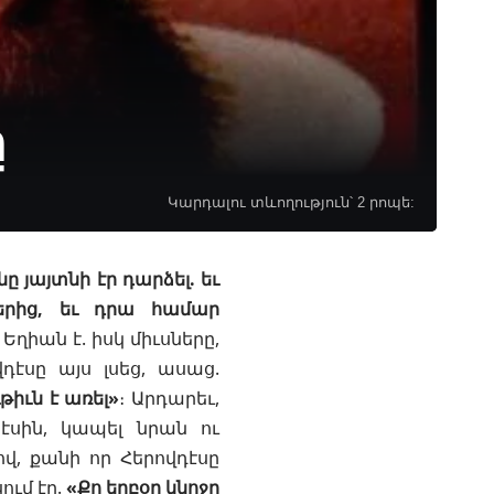
ը
Կարդալու տևողություն՝ 2 րոպե:
ը յայտնի էր դարձել. եւ
ներից, եւ դրա համար
՝
Եղիան
է. իսկ միւսները,
դէսը այս լսեց, ասաց.
թիւն է առել»
։ Արդարեւ,
նէսին, կապել նրան ու
վ, քանի որ Հերովդէսը
ում էր.
«Քո եղբօր կնոջը