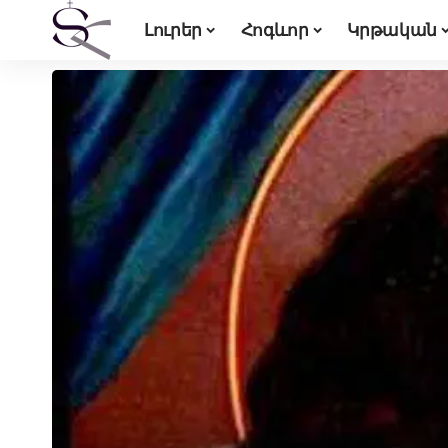
Լուրեր
Հոգևոր
Կրթական