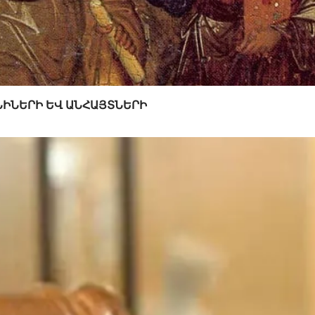
ՏՆԻՆԵՐԻ ԵՎ ԱՆՀԱՅՏՆԵՐԻ