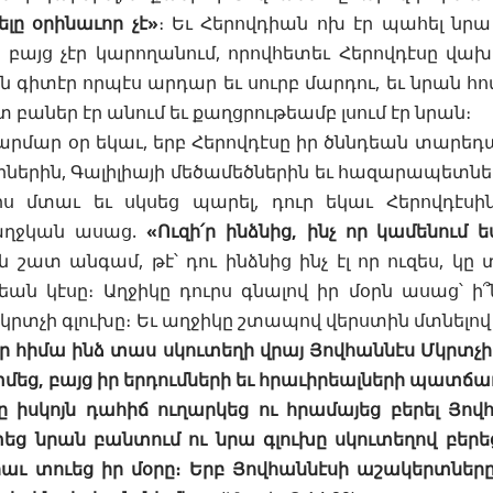
ելը օրինաւոր չէ»
։ Եւ Հերովդիան ոխ էր պահել նրա 
 բայց չէր կարողանում, որովհետեւ Հերովդէսը վախ
ն գիտէր որպէս արդար եւ սուրբ մարդու, եւ նրան հո
 բաներ էր անում եւ քաղցրութեամբ լսում էր նրան։
արմար օր եկաւ, երբ Հերովդէսը իր ծննդեան տարեդ
երին, Գալիլիայի մեծամեծներին եւ հազարապետների
րս մտաւ եւ սկսեց պարել, դուր եկաւ Հերովդէսի
աղջկան ասաց.
«Ուզի՛ր ինձնից, ինչ որ կամենում 
 շատ անգամ, թէ՝ դու ինձնից ինչ էլ որ ուզես, կը 
ան կէսը։ Աղջիկը դուրս գնալով իր մօրն ասաց՝ ի՞
կրտչի գլուխը։ Եւ աղջիկը շտապով վերստին մտնելո
 որ հիմա ինձ տաս սկուտեղի վրայ Յովհաննէս Մկրտչի
եց, բայց իր երդումների եւ հրաւիրեալների պատճառո
 իսկոյն դահիճ ուղարկեց ու հրամայեց բերել Յովհ
ց նրան բանտում ու նրա գլուխը սկուտեղով բերեց
ւ տուեց իր մօրը։ Երբ Յովհաննէսի աշակերտները 