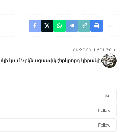
ՀԱՋՈՐԴ ՆՅՈՒԹԸ
ակի կամ Կրկնազատիկ (երկրորդ կիրակի)
Like
Follow
Follow