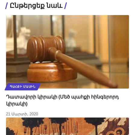
Ընթերցեք նաև
ՊԱՀՔԻ ՄԱՍԻՆ
Դատավորի կիրակի (Մեծ պահքի հինգերորդ
կիրակի)
21 Մարտի, 2020