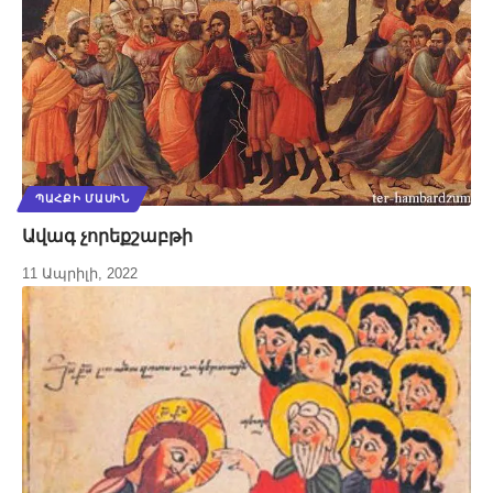
ՊԱՀՔԻ ՄԱՍԻՆ
Ավագ չորեքշաբթի
11 Ապրիլի, 2022