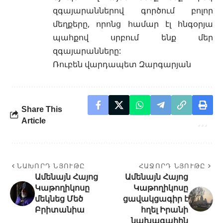
զգայարաններով գործում բոլոր
մեղքերը, որոնց համար էլ հնգօրյա
պահքով սրբում ենք մեր
զգայարանները:
Ռուբեն վարդապետ Զարգարյան
Share This
Article
ՆԱԽՈՐԴ ՆՅՈՒԹԸ
ՀԱՋՈՐԴ ՆՅՈՒԹԸ
Ամենայն Հայոց
Ամենայն Հայոց
Կաթողիկոսը
Կաթողիկոսը
մեկնեց Մեծ
ցավակցագիր է
Բրիտանիա
հղել Իրանի
նախագահին