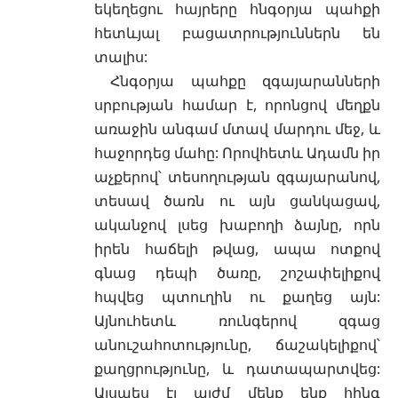
եկեղեցու հայրերը հնգօրյա պահքի
հետևյալ բացատրություններն են
տալիս:
Հնգօրյա պահքը զգայարանների
սրբության համար է, որոնցով մեղքն
առաջին անգամ մտավ մարդու մեջ, և
հաջորդեց մահը: Որովհետև Ադամն իր
աչքերով՝ տեսողության զգայարանով,
տեսավ ծառն ու այն ցանկացավ,
ականջով լսեց խաբողի ձայնը, որն
իրեն հաճելի թվաց, ապա ոտքով
գնաց դեպի ծառը, շոշափելիքով
հպվեց պտուղին ու քաղեց այն:
Այնուհետև ռունգերով զգաց
անուշահոտությունը, ճաշակելիքով՝
քաղցրությունը, և դատապարտվեց:
Այսպես էլ այժմ մենք ենք հինգ