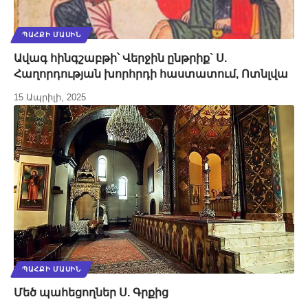
ՊԱՀՔԻ ՄԱՍԻՆ
Ավագ հինգշաբթի՝ Վերջին ընթրիք` Ս.
Հաղորդության խորհրդի հաստատում, Ոտնլվա
15 Ապրիլի, 2025
ՊԱՀՔԻ ՄԱՍԻՆ
Մեծ պահեցողներ Ս. Գրքից