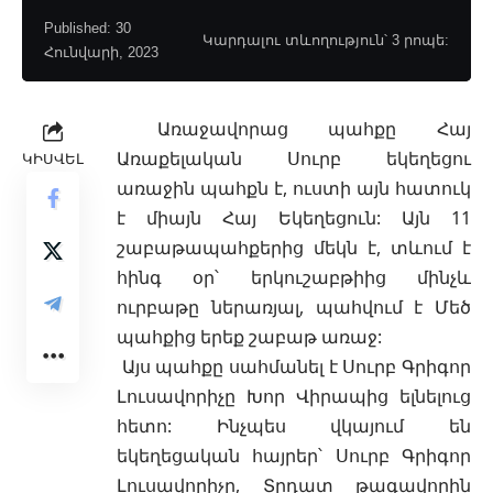
Published: 30
Կարդալու տևողություն՝ 3 րոպե:
Հունվարի, 2023
Առաջավորաց պահքը
Հայ
Առաքելական Սուրբ եկեղեցու
ԿԻՍՎԵԼ
առաջին պահքն է, ուստի այն հատուկ
է միայն Հայ Եկեղեցուն:
Այն 11
շաբաթապահքերից
մեկն է, տևում է
հինգ օր՝ երկուշաբթիից մինչև
ուրբաթը ներառյալ, պահվում է Մեծ
պահքից երեք շաբաթ առաջ:
Այս պահքը սահմանել է
Սուրբ Գրիգոր
Լուսավորիչը
Խոր Վիրապից
ելնելուց
հետո: Ինչպես վկայում են
եկեղեցական հայրեր
՝ Սուրբ Գրիգոր
Լուսավորիչը, Տրդատ թագավորին