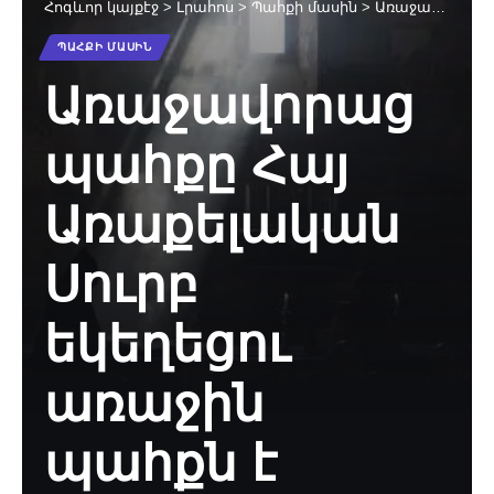
Հոգևոր կայքէջ
>
Լրահոս
>
Պահքի մասին
>
Առաջավորաց պահքը Հայ Առաքելական Սուրբ եկեղեցու առաջին պահքն է
ՊԱՀՔԻ ՄԱՍԻՆ
Առաջավորաց
պահքը Հայ
Առաքելական
Սուրբ
եկեղեցու
առաջին
պահքն է