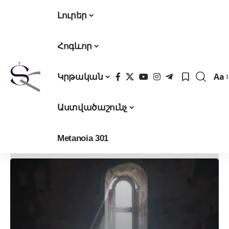
Լուրեր
Հոգևոր
Aa
Կրթական
Fon
Res
Աստվածաշունչ
Metanoia 301