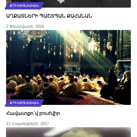
ՔՐԻՍՏՈՆԵԱԿԱՆ
ԱՂՔԱՏՆԵՐԻ ՊԱՇՏՊԱՆ ՔԱՀԱՆԱՆ
2 Փետրվարի, 2016
ՔՐԻՍՏՈՆԵԱԿԱՆ
Հավատքո´վ բուժվիր
13 Հոկտեմբերի, 2017