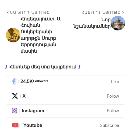
ՆԱԽՈՐԴ ՆՅՈՒԹԸ
ՀԱՋՈՐԴ ՆՅՈՒԹԸ
Հոգեգալուստ. Ս.
Նոր
Հովհան
նշանակումներ
Ոսկեբերանի
աղոթքն Սուրբ
Երրորդության
մասին
Հետևեք մեզ սոց կայքերում
24.5K
Followers
Like
X
Follow
Instagram
Follow
Youtube
Subscribe