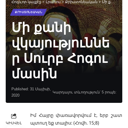
Հոգևոր կայքէջ
>
Լրահոս
>
Քրիստոնեական
>
Մի քանի վկայություններ Սուրբ Հոգու մասին
ՔՐԻՍՏՈՆԵԱԿԱՆ
Մի քանի
վկայություննե
ր Սուրբ Հոգու
մասին
Published: 31 Մայիսի,
Կարդալու տևողություն՝ 5 րոպե:
2020
Իմ Հայրը փառավորվում է, երբ շատ
պտուղ եք տալիս:
(Հովհ. 15;8)
ԿԻՍՎԵԼ