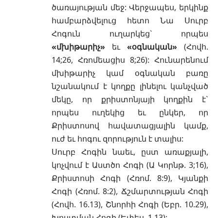
ծառայության մեջ: Վերջապես, երկինք
համբարձվելուց
հետո Նա Սուրբ
Հոգուն ուղարկեց` որպես
«մխիթարիչ»
եւ
«օգնական»
(
Հովհ.
14;26
,
Հռոմեացիս 8;26
): Հունարենում
մխիթարիչ կամ օգնական բառը
նշանակում է կողքը լինելու կանչված
մեկը, որ քրիստոնյայի կողքին է`
որպես ուղեկից եւ ընկեր, որ
Քրիստոսով հավատացյալին կամք,
ուժ եւ հոգու զորություն է տալիս:
Սուրբ Հոգին նաեւ, ըստ առաքյալի,
կոչվում է Աստծո Հոգի
(Ա Կորնթ. 3;16)
,
Քրիստոսի Հոգի
(Հռոմ. 8:9)
, Կյանքի
Հոգի
(Հռոմ. 8:2)
, Ճշմարտության Հոգի
(Հովհ. 16.13)
, Շնորհի Հոգի
(Եբր. 10.29)
,
Խոստման Հոգի
(Եփես. 1.13)
: