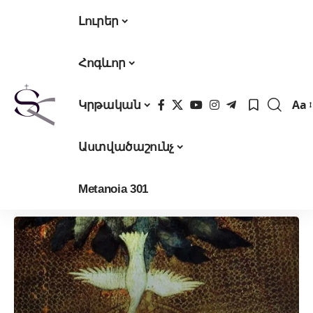
Լուրեր
Հոգևոր
Aa
Կրթական
Fon
Res
Աստվածաշունչ
Metanoia 301