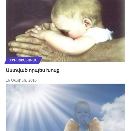
ՔՐԻՍՏՈՆԵԱԿԱՆ
Աստված որպես Խոսք
16 Մայիսի, 2016