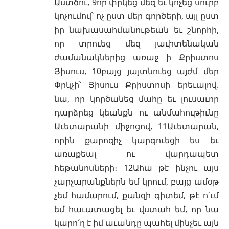
Աստծու, 9որ փրկեց մեզ եւ կոչեց սուրբ
կոչումով՝ ոչ ըստ մեր գործերի, այլ ըստ
իր նախասահմանութեան եւ շնորհի,
որ տրուեց մեզ յաւիտենական
ժամանակներից առաջ ի Քրիստոս
Յիսուս, 10բայց յայտնուեց այժմ մեր
Փրկչի՝ Յիսուս Քրիստոսի երեւալով.
նա, որ կործանեց մահը եւ լուսաւոր
դարձրեց կեանքն ու անմահութիւնը
Աւետարանի միջոցով, 11Աւետարան,
որին քարոզիչ կարգուեցի ես եւ
առաքեալ ու վարդապետ
հեթանոսների։ 12Ահա թէ ինչու այս
չարչարանքներն եմ կրում, բայց ամօթ
չեմ համարում, քանզի գիտեմ, թէ ո՛ւմ
եմ հաւատացել եւ վստահ եմ, որ նա
կարո՛ղ է իմ աւանդը պահել մինչեւ այն