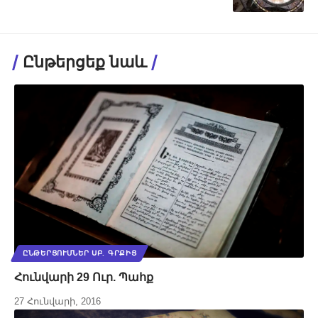
Ընթերցեք նաև
ԸՆԹԵՐՑՈՒՄՆԵՐ ՍԲ. ԳՐՔԻՑ
Հունվարի 29 Ուր. Պահք
27 Հունվարի, 2016