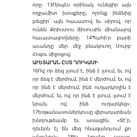
օրը։ 13Որպէս օրինակ ունեցիր այն
ողջամիտ խօսքերը, որոնք ինձնից
լսեցիր՝ այն հաւատով եւ սիրով, որ
ունեն Քրիստոս Յիսուսին միանալով
հաւատացողները։ 14Պահի՛ր բարի
աւանդը մեր մէջ բնակուող Սուրբ
Հոգու միջոցով։
ԱՒԵՏԱՐԱՆ ԸՍՏ ՂՈՒԿԱՍԻ
16Ով որ ձեզ լսում է, ինձ է լսում, եւ ով
որ ձեզ է մերժում, ինձ է մերժում, եւ ով
որ ինձ է մերժում, ինձ ուղարկողին է
մերժում, եւ ով որ ինձ է լսում, լսում է
նրան, ով ինձ ուղարկեց»։
17Եօթանասուներկուսը վերադարձան
խնդութեամբ եւ ասացին. «Տէ՛ր,
դեւերն էլ են մեզ հնազանդւում քո
անունով»։ 18Եւ նրանց ասաց.