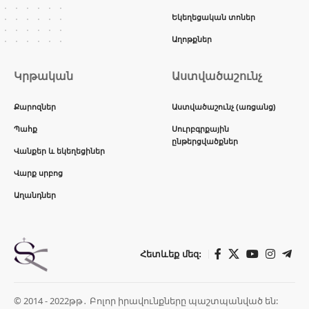
Եկեղեցական տոներ
Աղոթքներ
Կրթական
Աստվածաշունչ
Քարոզներ
Աստվածաշունչ (առցանց)
Պահք
Սուրբգրքային
ընթերցվածքներ
Վանքեր և եկեղեցիներ
Վարք սրբոց
Աղանդներ
Հետևեք մեզ:
© 2014 - 2022թթ․ Բոլոր իրավունքները պաշտպանված են: