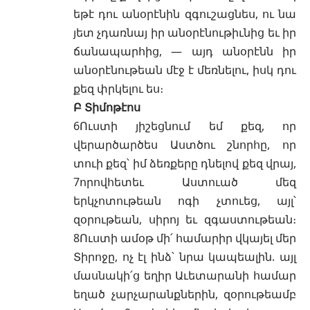
եթէ դու անօրէնին զգուշացնես, ու նա
յետ չդառնայ իր անօրէնութիւնից եւ իր
ճանապարհից, — այդ անօրէնն իր
անօրէնութեան մէջ է մեռնելու, իսկ դու
քեզ փրկելու ես։
Բ Տիմոթէոս
6Ուստի յիշեցնում եմ քեզ, որ
վերարծարծես Աստծու շնորհը, որ
տուի քեզ՝ իմ ձեռքերը դնելով քեզ վրայ,
7որովհետեւ Աստուած մեզ
երկչոտութեան ոգի չտուեց, այլ՝
զօրութեան, սիրոյ եւ զգաստութեան։
8Ուստի ամօթ մի՛ համարիր վկայել մեր
Տիրոջը, ոչ էլ ինձ՝ նրա կապեալին. այլ
մասնակի՛ց եղիր Աւետարանի համար
եղած չարչարանքներին, զօրութեամբ