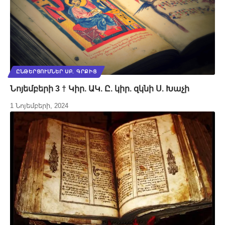
ԸՆԹԵՐՑՈՒՄՆԵՐ ՍԲ. ԳՐՔԻՑ
Նոյեմբերի 3 † Կիր. ԱԿ. Ը. կիր. զկնի Ս. Խաչի
1 Նոյեմբերի, 2024