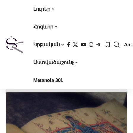
Լուրեր
Հոգևոր
Aa
Կրթական
Fon
Res
Աստվածաշունչ
Metanoia 301