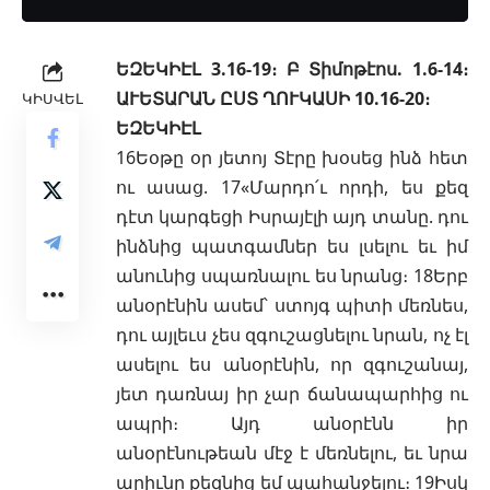
ԵԶԵԿԻԷԼ 3.16-19։ Բ Տիմոթէոս. 1.6-14։
ԱՒԵՏԱՐԱՆ ԸՍՏ ՂՈՒԿԱՍԻ 10.16-20։
ԿԻՍՎԵԼ
ԵԶԵԿԻԷԼ
16Եօթը օր յետոյ Տէրը խօսեց ինձ հետ
ու ասաց. 17«Մարդո՛ւ որդի, ես քեզ
դէտ կարգեցի Իսրայէլի այդ տանը. դու
ինձնից պատգամներ ես լսելու եւ իմ
անունից սպառնալու ես նրանց։ 18Երբ
անօրէնին ասեմ՝ ստոյգ պիտի մեռնես,
դու այլեւս չես զգուշացնելու նրան, ոչ էլ
ասելու ես անօրէնին, որ զգուշանայ,
յետ դառնայ իր չար ճանապարհից ու
ապրի։ Այդ անօրէնն իր
անօրէնութեան մէջ է մեռնելու, եւ նրա
արիւնը քեզնից եմ պահանջելու։ 19Իսկ