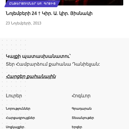
ԸՆԹԵՐՑՈՒՄՆԵՐ ՍԲ. ԳՐՔԻՑ
Նոյեմբերի 24 † Կիր. Ա. կիր. Յիսնակի
23 Նոյեմբերի, 2013
Կայքի պատասխանատու՝
Տեր Համբարձում քահանա Դանիելյան:
Հարցեր քահանային
Լուրեր
Հոգևոր
Նորություններ
Գրադարան
Հարցազրույցներ
Տեսանյութեր
Սոցկայքեր
Երգեր