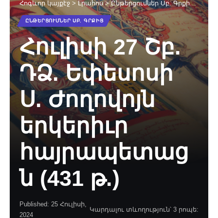
Հոգևոր կայքէջ
>
Լրահոս
>
Ընթերցումներ Սբ. Գրքից
>
Հուլ
ԸՆԹԵՐՑՈՒՄՆԵՐ ՍԲ. ԳՐՔԻՑ
Հուլիսի 27 Շբ.
ԴՁ. Եփեսոսի
Ս. Ժողովոյն
երկերիւր
հայրապետաց
ն (431 թ.)
Published: 25 Հուլիսի,
Կարդալու տևողություն՝ 3 րոպե:
2024