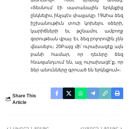
«Տեսնում էի սատանային երկնքից
ընկնելիս, ինչպէս փայլակը։ 19Ահա ձեզ
իշխանութիւն տուի կոխելու օձերի,
կարիճների եւ թշնամու ամբողջ
զօրութեան վրայ։ Եւ ձեզ բոլորովին չեն
վնասելու։ 20Բայց մի՛ ուրախացէք այն
բանի համար, որ դեւերը ձեզ
հնազանդւում են, այլ ուրախացէ՛ք, որ
ձեր անունները գրուած են երկնքում»։
Share This
Article
ՆԱԽՈՐԴ ՆՅՈՒԹԸ
ՀԱՋՈՐԴ ՆՅՈՒԹԸ