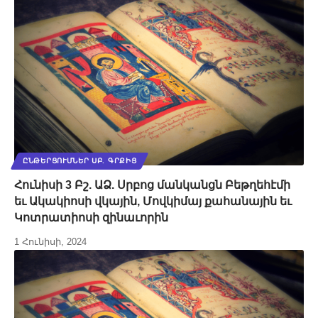
ԸՆԹԵՐՑՈՒՄՆԵՐ ՍԲ. ԳՐՔԻՑ
Հունիսի 3 Բշ. ԱՁ. Սրբոց մանկանցն Բեթղեհէմի
եւ Ակակիոսի վկային, Մովկիմայ քահանային եւ
Կոտրատիոսի զինաւորին
1 Հունիսի, 2024