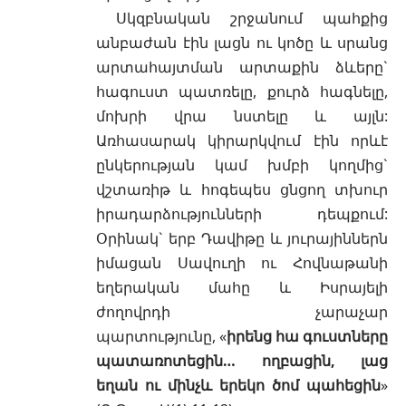
Սկզբնական շրջանում պահքից
անբաժան էին լացն ու կոծը և սրանց
արտահայտման արտաքին ձևերը`
հագուստ պատռելը, քուրձ հագնելը,
մոխրի վրա նստելը և այլն:
Առհասարակ կիրարկվում էին որևէ
ընկերության կամ խմբի կողմից`
վշտառիթ և հոգեպես ցնցող տխուր
իրադարձությունների դեպքում:
Օրինակ` երբ Դավիթը և յուրայիններն
իմացան Սավուղի ու Հովնաթանի
եղերական մահը և Իսրայելի
ժողովրդի չարաչար
պարտությունը, «
իրենց հա գուստները
պատառոտեցին… ողբացին, լաց
եղան ու մինչև երեկո ծոմ պահեցին
»