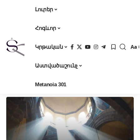
Լուրեր
Հոգևոր
Aa
Կրթական
Fon
Res
Աստվածաշունչ
Metanoia 301