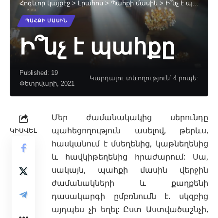
Հոգևոր կայքէջ
>
Լրահոս
>
Պահքի մասին
>
Ի՞նչ է պահքը
ՊԱՀՔԻ ՄԱՍԻՆ
Ի՞նչ է պահքը
Published: 19
Կարդալու տևողություն՝ 4 րոպե:
Փետրվարի, 2021
Մեր ժամանակակից սերունդը
պահեցողություն ասելով, թերևս,
ԿԻՍՎԵԼ
հասկանում է մսեղենից, կաթնեղենից
և հավկիթեղենից հրաժարում: Սա,
սակայն, պահքի մասին վերջին
ժամանակների և քաղքենի
դասակարգի ըմբռնումն է. սկզբից
այդպես չի եղել: Ըստ Աստվածաշնչի,