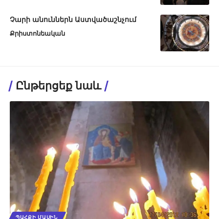
Չարի անուններն Աստվածաշնչում
Քրիստոնեական
Ընթերցեք նաև
ՊԱՀՔԻ ՄԱՍԻՆ