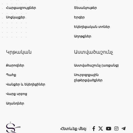
Հարցազրույցներ
Տեսանյութեր
Սոցկայքեր
Երգեր
Եկեղեցական տոներ
Աղոթքներ
Կրթական
Աստվածաշունչ
Քարոզներ
Աստվածաշունչ (առցանց)
Պահք
Սուրբգրքային
ընթերցվածքներ
Վանքեր և եկեղեցիներ
Վարք սրբոց
Աղանդներ
Հետևեք մեզ: