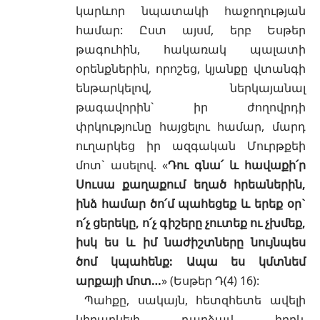
կարևոր նպատակի հաջողության
համար: Ըստ այսմ, երբ Եսթեր
թագուհին, հակառակ պալատի
օրենքներին, որոշեց, կյանքը վտանգի
ենթարկելով, ներկայանալ
թագավորին` իր ժողովրդի
փրկությունը հայցելու համար, մարդ
ուղարկեց իր ազգական Մուրթքեի
մոտ` ասելով. «
Դու գնա՛ և հավաքի՛ր
Սուսա քաղաքում եղած հրեաներին,
ինձ համար ծո՛մ պահեցեք և երեք օր`
ո՛չ ցերեկը, ո՛չ գիշերը չուտեք ու չխմեք,
իսկ ես և իմ նաժիշտները նույնպես
ծոմ կպահենք: Ապա ես կմտնեմ
արքայի մոտ…
» (
Եսթեր Դ(4) 16
):
Պահքը, սակայն, հետզհետե ավելի
կիրարկելի դարձավ իբրև