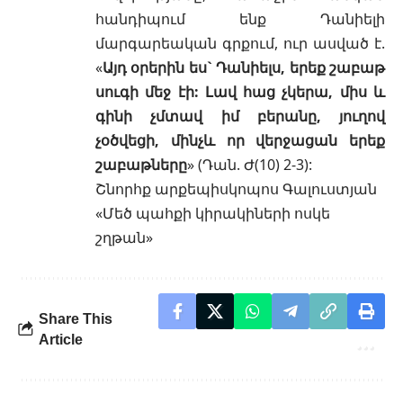
հանդիպում ենք Դանիելի
մարգարեական գրքում, ուր ասված է.
«
Այդ օրերին ես` Դանիելս, երեք շաբաթ
սուգի մեջ էի: Լավ հաց չկերա, միս և
գինի չմտավ իմ բերանը, յուղով
չօծվեցի, մինչև որ վերջացան երեք
շաբաթները
» (
Դան. Ժ(10) 2-3
):
Շնորհք արքեպիսկոպոս Գալուստյան
«Մեծ պահքի կիրակիների ոսկե
շղթան»
Share This
Article