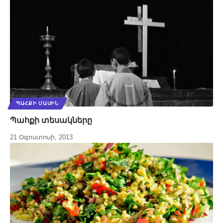
ՊԱՀՔԻ ՄԱՍԻՆ
Պահքի տեսակները
21 Օգոստոսի, 2013