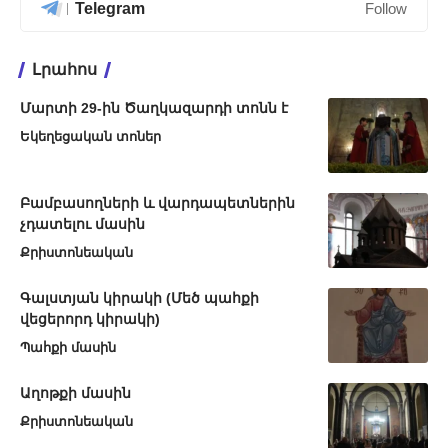
Telegram
Follow
Լրահոս
Մարտի 29-ին Ծաղկազարդի տոնն է
Եկեղեցական տոներ
Բամբասողների և վարդապետներին
չդատելու մասին
Քրիստոնեական
Գալստյան կիրակի (Մեծ պահքի
վեցերորդ կիրակի)
Պահքի մասին
Աղոթքի մասին
Քրիստոնեական