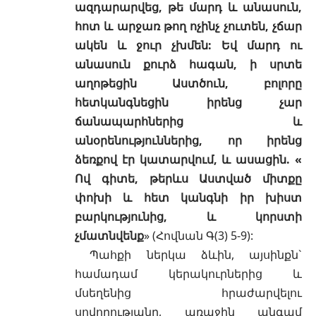
ազդարարվեց, թե մարդ և անասուն,
հոտ և արջառ թող ոչինչ չուտեն, չճար
ակեն և ջուր չխմեն: Եվ մարդ ու
անասուն քուրձ հագան, ի սրտե
աղոթեցին Աստծուն, բոլորը
հետկանգնեցին իրենց չար
ճանապարհներից և
անօրենություններից, որ իրենց
ձեռքով էր կատարվում, և ասացին. «
Ով գիտե, թերևս Աստված միտքը
փոխի և հետ կանգնի իր խիստ
բարկությունից, և կորստի
չմատնվենք
» (
Հովնան Գ(3) 5-9
):
Պահքի ներկա ձևին, այսինքն`
համադամ կերակուրներից և
մսեղենից հրաժարվելու
սովորությանը, առաջին անգամ