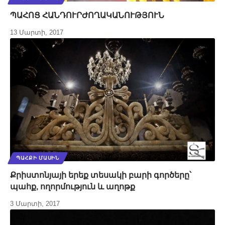
ՊԱՀՈՑ ՀԱՆԴՈՒՐԺՈՂԱԿԱՆՈՒԹՅՈՒՆ
13 Մարտի, 2017
ՊԱՀՔԻ ՄԱՍԻՆ
Քրիստոնյայի երեք տեսակի բարի գործերը՝
պահք, ողորմություն և աղոթք
3 Մարտի, 2017