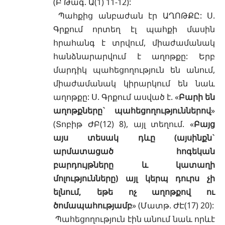
(
Բ Թագ. Ա(1) 11-12
):
Պահքից անբաժան էր ԱՂՈԹՔԸ: Ս.
Գրքում որտեղ էլ պահքի մասին
հրահանգ է տրվում, միաժամանակ
հանձնարարվում է աղոթքը: Երբ
մարդիկ պահեցողություն են անում,
միաժամանակ կիրարկում են նաև
աղոթքը: Ս. Գրքում ասված է. «
Բարի են
աղոթքները` պահեցողություններով
»
(
Տոբիթ ԺԲ(12) 8
), այլ տեղում. «
Բայց
այս տեսակ դևը (այսինքն`
արմատացած հոգեկան
բարդույթները և կատաղի
մոլությունները) այլ կերպ դուրս չի
ելնում, եթե ոչ աղոթքով ու
ծոմապահությամբ
» (
Մատթ. ԺԷ(17) 20
):
Պահեցողություն էին անում նաև որևէ