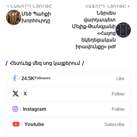
ՆԱԽՈՐԴ ՆՅՈՒԹԸ
ՀԱՋՈՐԴ ՆՅՈՒԹԸ
Ներսես
Մեծ Պահքի
վարդապետ
խորհուրդը
Մելիք-Թանգյանի
«Հայոց
եկեղեցական
իրավունքը» pdf
Հետևեք մեզ սոց կայքերում
24.5K
Followers
Like
X
Follow
Instagram
Follow
Youtube
Subscribe