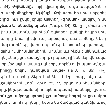
, և մեզ համար բացվեցին արքայության դռները: «
Ժ 34
): «
Գրաստը
», որի վրա դրեց խոշտանգվածին, Տ
խարհի մեղքերը: Այսինքն՝ Քրիստոս Իր վրա վերցրե
ղից, ուր ընկել էինք: Այստեղ «
գրաստ
» ասելով ի ն
իջևան և խնամեց նրան
» (
Ղուկ. Ժ 34
): Տերը ոչ միայն 
իջևանատուն, այսինքն՝ Եկեղեցի, քանզի երկրի վրա
ն, որը Նրա զինվորյալ արքայությունն է: Տերը, Եկեղ
 մարգարեներ, վարդապետներ և հովիվներ կարգեց, 
ներին ու վիրավորներին: Սրանց ևս Ինքն է կենդանացր
գել Եկեղեցու առաջնորդ, որպեսզի լինեն մեր վերակա
 որ մեզ այլևս ավազակները չտիրեն ու իսպառ չոչնչա
իրոջը երկու դահեկան տվեց
» (
Ղուկ. Ժ 35
): «Ի
րն են, որոնց Տերը հանձնել է Իր հոտը, ինչպես 
 աշակերտին (տե՜ս
Հովհ. ԺԹ 27
): Երկու դահեկաններ
Նորը, ինչպես նաև՝ սիրո երկու պատվիրանները՝ ըստ ա
ուն քո ամբողջ սրտով, քո ամբողջ հոգով ու քո ամբո
եցու խորհուրդները նման են ծածկված գանձի, և ով