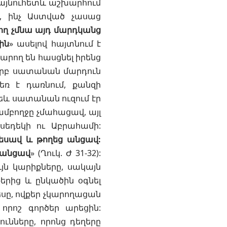
կ այնուհետև աշխարհում
ն, ինչ Աստված չասաց
ող չմնա այդ մարդկանց
ին
» ասելով հայտնում է
արող են հասցնել իրենց
 Երբ սատանան մարդուն
ռ է դառնում, քանզի
Թեև սատանան ուզում էր
ամբողջը չմահացավ, այլ
իսեդեկի ու
Աբրահամի
:
եսավ և թողեց անցավ:
 անցավ
» (
Ղուկ. Ժ 31-32
):
յն կարիքները, սակայն
երից և ընկածին օգնել
եսը, ովքեր չկարողացան
 որոշ գործեր արեցին:
ւնները, որոնց դեղերը