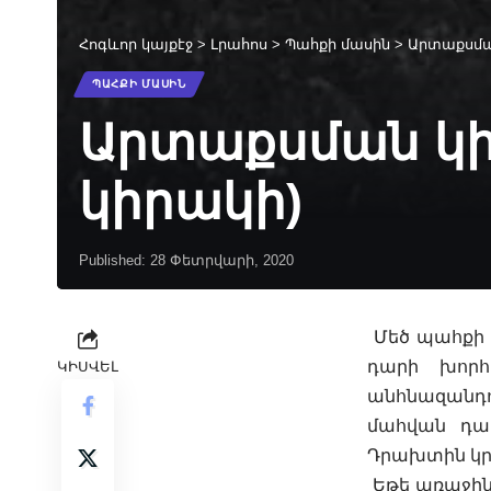
Հոգևոր կայքէջ
>
Լրահոս
>
Պահքի մասին
>
Արտաքսման
ՊԱՀՔԻ ՄԱՍԻՆ
Արտաքսման կի
կիրակի)
Published: 28 Փետրվարի, 2020
Մեծ պահքի
դարի խորհ
ԿԻՍՎԵԼ
անհնազանդ
մահվան դառ
Դրախտին կր
Եթե առաջին