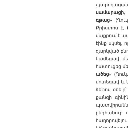
չկարողացան
սամարացի, 
գթաց
» (
Ղու
Քրիստոս է,
մաքրում է ա
էինք սկսել.
զարկված բնո
կամեցավ մեզ
հատուցեց մե
ածեց
» (
Ղուկ
մոտեցավ և նր
ձեթով օծելը
քանզի գինի
պատվիրանն
ընդհանուր 
հաղորդվելու