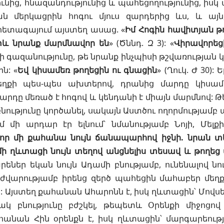
ւնից, հնազանդությունից և պահեցողությունից, իս
ան մերկացրին հոգու մյուս զարդերից ևս, և այ
հետագայում այստեղ ասաց. «
Իմ Հոգին հավիտյան թ
ետև նրանք մարմնավոր են
» (
Ծննդ. Զ 3
): «
Վիրավորեց
ի գազանությունը, թե նրանք ինչպիսի թշվառության կ
ն: «
Եվ կիսամեռ թողեցին ու գնացին
» (
Ղուկ. Ժ 30
):
եղքի
պես-պես ախտերով, դրանից մարդը կիսամե
արդը մեռած է հոգով և կենդանի է միայն մարմնով: 
բնությունը կործանել, սակայն Աստծու ողորմությամբ 
մ մի արդար էր ելնում՝ նմանությամբ Նոյի, Մելք
որ մի քահանա նույն ճանապարհով իջնի. նրան տ
մի ղևտացի նույն տեղով անցնելիս տեսավ և թողեց
ներ եկան նույն Ադամի բնությամբ, ունենալով նու
ժվարությամբ իրենց զերծ պահեցին մահաբեր մեղք
: Այստեղ
քահանան
Ահարոնն է, իսկ ղևտացին՝ Մովս
ակ բնությունը բժշկել, թեպետև Օրենքի միջոցով
հանան Հին օրենքն է, իսկ ղևտացին՝ մարգարեությո