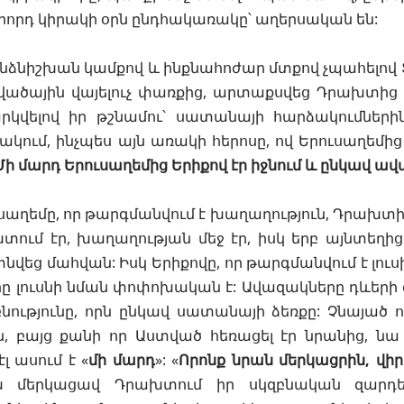
րորդ կիրակի օրն ընդհակառակը՝ աղերսական են:
 անձնիշխան կամքով և ինքնահոժար մտքով չպահելով
վածային վայելուչ փառքից, արտաքսվեց
Դրախտից
րկվելով իր թշնամու՝
սատանայի
հարձակումներին
ակում, ինչպես այն առակի հերոսը, ով Երուսաղեմից 
Մի մարդ Երուսաղեմից Երիքով էր իջնում և ընկավ ա
սաղեմը, որ թարգմանվում է խաղաղություն, Դրախտի 
ում էր, խաղաղության մեջ էր, իսկ երբ այնտեղից 
նվեց մահվան: Իսկ Երիքովը, որ թարգմանվում է լուսի
ը լուսնի նման փոփոխական է: Ավազակները դևերի զ
նությունը, որն ընկավ սատանայի ձեռքը: Չնայած 
ն, բայց քանի որ Աստված հեռացել էր նրանից, նա 
 ասում է «
մի մարդ
»: «
Որոնք նրան մերկացրին, վի
 մերկացավ Դրախտում իր սկզբնական զարդերի