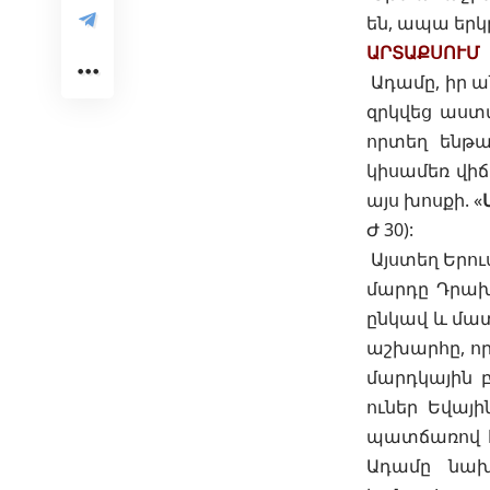
են, ապա երկ
ԱՐՏԱՔՍՈՒՄ
Ադամը
, իր
զրկվեց աստ
որտեղ ենթա
կիսամեռ վիճ
այս խոսքի. «
Ժ 30
):
Այստեղ Երու
մարդը Դրախտ
ընկավ և մատ
աշխարհը, որ
մարդկային բ
ուներ Եվայի
պատճառով էլ
Ադամը նախ