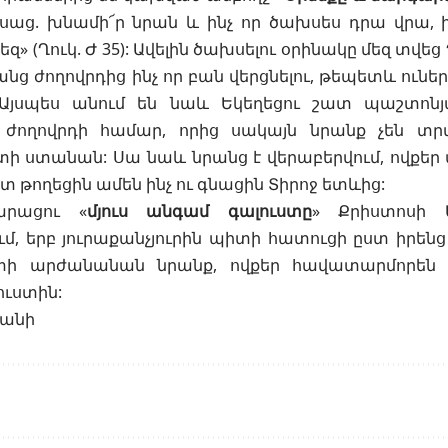
ասաց. խնամի՜ր նրան և ինչ որ ծախսես դրա վրա, ի
եզ» (
Ղուկ. Ժ 35
): Ավելին ծախսելու օրինակը մեզ տվեց 
նց ժողովրդից ինչ որ բան վերցնելու, թեպետև ունե
 Այսպես անում են նաև Եկեղեցու շատ պաշտոն
ժողովրդի համար, որից սակայն նրանք չեն տր
տի ստանան: Սա նաև նրանց է վերաբերվում, ովքե
տ թողեցին ամեն ինչ ու գնացին Տիրոջ ետևից:
րացու «
մյուս անգամ գալուստը
» Քրիստոսի 
մ, երբ յուրաքանչյուրին պիտի հատուցի ըստ իրենց
տի արժանանան նրանք, ովքեր հավատարմորեն
ուստին:
յանի