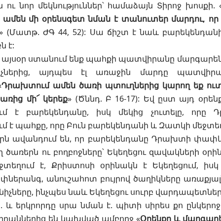
ն ու նոր մեկնություններ՝ համաձայն Տիրոջ խոսքի. 
մեն մի օրենսգետ նման է տանուտեր մարդու, որ 
» (
Մատթ. ԺԳ 44, 52
): Սա ճիշտ է նաև բարեկենդան
ն է:
 այսօր ստանում ենք պահքի պատվիրանը մարգարենե
չներից, այդպես էլ առաջին մարդը պատվիր
«
Դրախտում ամեն ծառի պտուղներից կարող եք ուտե
առից մի՜ կերեք
» (
Ծննդ. Բ 16-17
): Եվ ըստ այդ օրեն
ւմ է բարեկենդանը, իսկ մեկից չուտելը, որը 
մ է պահքը, որը
Բուն բարեկենդանի
և Զատկի մեջտեղ
րն ավանդում են, որ բարեկենդանը Դրախտի փափկո
ղ ծառերն ու բողբոջները՝ Եկեղեցու զավակների օրի
տեղում է, Քրիստոսի օրինակն է Եկեղեցում, իս
փներանգ, անուշահոտ բույրով ծաղիկները առաքյալ
չները, ինչպես նաև Եկեղեցու սուրբ վարդապետները,
և երկրորդը սրա նման է. պիտի սիրես քո ընկերոջը
իրաններից են կախված ամբողջ «
Օրենքը և մարգար