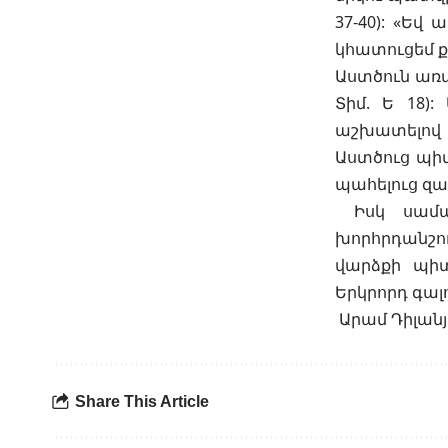
37-40
): «Եվ 
կհատուցեմ ք
Աստծուն առա
Տիմ. Ե 18
):
աշխատելով 
Աստծուց պի
պահելուց զա
Իսկ սամա
խորհրդանշու
վարձքի պի
Երկրորդ գալ
Արամ Դիլան
Share This Article