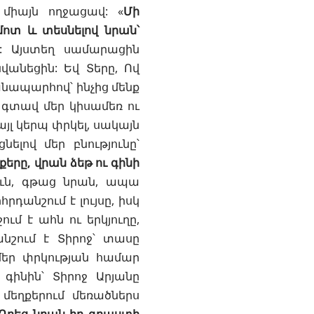
 միայն ողջացավ: «
Մի
մոտ և տեսնելով նրան՝
: Այստեղ սամարացին
անեցին: Եվ Տերը, Ով
անապարհով՝ ինչից մենք
ղ գտավ մեր կիսամեռ ու
յլ կերպ փրկել, սակայն
ելով մեր բնությունը՝
երը, վրան ձեթ ու գինի
ուն, գթաց նրան, ապա
րդանշում է լույսը, իսկ
ւմ է ահն ու երկյուղը,
անշում է Տիրոջ՝
տասը
մեր
փրկության
համար
գինին՝ Տիրոջ Արյանը
 մեղքերում մեռածներս