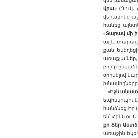
կենդանացանք
վրա
» (
Ղուկ. 
վերացրեց աշ
հանեց այնտե
«
Տարավ մի 
այլև տարավ 
քան Եկեղեցի
առաքյալներ,
բոլոր ընկած
օրհնելով կար
խնամողները,
«
Իջևանատ
եպիսկոպոսնե
հանձնեց Իր
են՝ Հինն ու 
քո Տեր Աստծ
առաջին Եկեղ