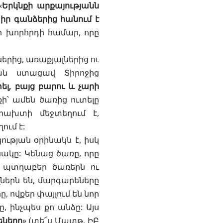
«
Երկնքի արքայությանն
իր գանձերից հանում է
ի խորհրդի համար, որը
րից, առաքյալներից ու
ան ստացավ Տիրոջից
լ, բայց բարու և չարի
քի՝ ամեն ծառից ուտելը
Դրախտի մեջտեղում է,
ում է:
ւթյան օրինակն է, իսկ
նակը: Կենաց ծառը, որը
կ պտղաբեր ծառերն ու
ներն են,
մարգարեները
 ովքեր փայլում են նոր
, ինչպես քո անձը: Այս
եները
» (տե՜ս
Մատթ. ԻԲ