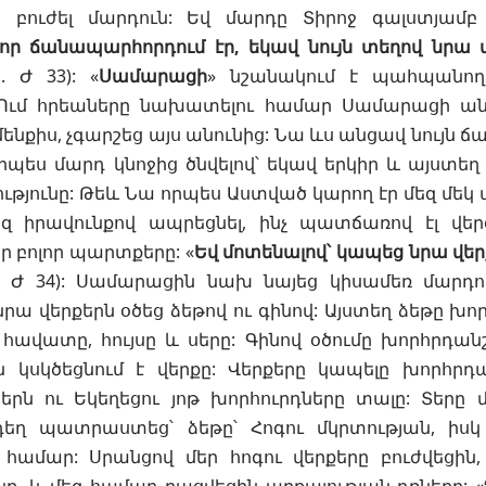
 բուժել մարդուն: Եվ մարդը Տիրոջ գալստյամբ
որ ճանապարհորդում էր, եկավ նույն տեղով նրա 
կ. Ժ 33
): «
Սամարացի
» նշանակում է պահպանող
 Ում հրեաները նախատելու համար Սամարացի անվ
մենքիս, չգարշեց այս անունից: Նա ևս անցավ նույն ճ
 որպես մարդ կնոջից ծնվելով՝ եկավ երկիր և այստե
ւթյունը: Թեև Նա որպես Աստված կարող էր մեզ մեկ ա
 իրավունքով ապրեցնել, ինչ պատճառով էլ վերցն
ր բոլոր պարտքերը: «
Եվ մոտենալով՝ կապեց նրա վերք
. Ժ 34
): Սամարացին նախ նայեց կիսամեռ մարդ
ա վերքերն օծեց ձեթով ու գինով: Այստեղ ձեթը խորհ
՝ հավատը, հույսը և սերը: Գինով օծումը խորհրդանշո
ն կսկծեցնում է վերքը: Վերքերը կապելը խորհրդ
երն
ու Եկեղեցու
յոթ խորհուրդները
տալը: Տերը 
դեղ պատրաստեց՝ ձեթը՝ Հոգու մկրտության, իսկ 
 համար: Սրանցով մեր հոգու վերքերը բուժվեցին,