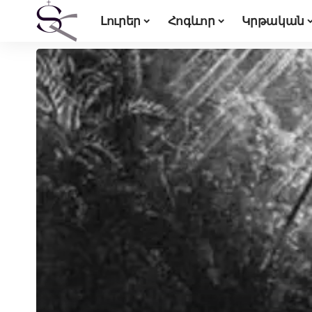
Լուրեր
Հոգևոր
Կրթական