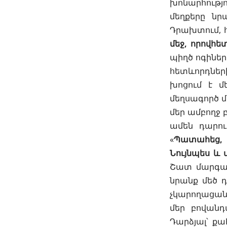
խոնարհությո
մեղքերը նր
Դրախտում, 
մեջ, որովհ
պիղծ ոգիներ
հետևորդների
խոցում է
մ
մեղսագործ մ
մեր ամբողջ 
ամեն դարու
«
Պատահեց, 
Նույնպես և 
Շատ մարգարե
նրանք մեծ դ
չկարողացան
մեր բովանդ
Դարձյալ՝ քա