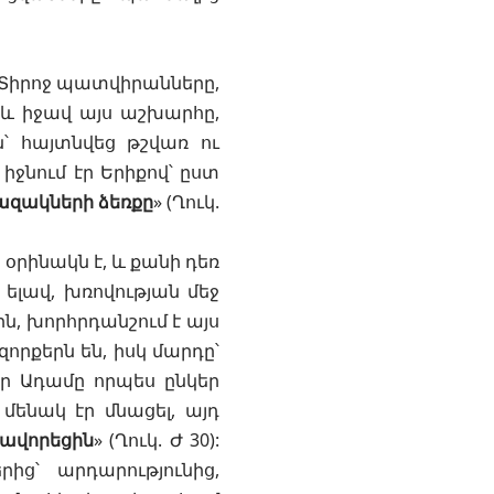
 Տիրոջ
պատվիրանները
,
և իջավ այս աշխարհը,
՝ հայտնվեց թշվառ ու
իջնում էր Երիքով՝ ըստ
վազակների ձեռքը
» (
Ղուկ.
օրինակն է, և քանի դեռ
ելավ, խռովության մեջ
ն, խորհրդանշում է այս
որքերն են, իսկ մարդը՝
որ Ադամը որպես ընկեր
մենակ էր մնացել, այդ
րավորեցին
» (
Ղուկ. Ժ 30
):
ց՝ արդարությունից,