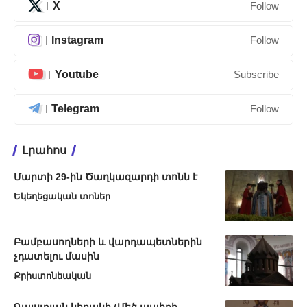
X
Follow
Instagram
Follow
Youtube
Subscribe
Telegram
Follow
Լրահոս
Մարտի 29-ին Ծաղկազարդի տոնն է
Եկեղեցական տոներ
Բամբասողների և վարդապետներին
չդատելու մասին
Քրիստոնեական
Գալստյան կիրակի (Մեծ պահքի