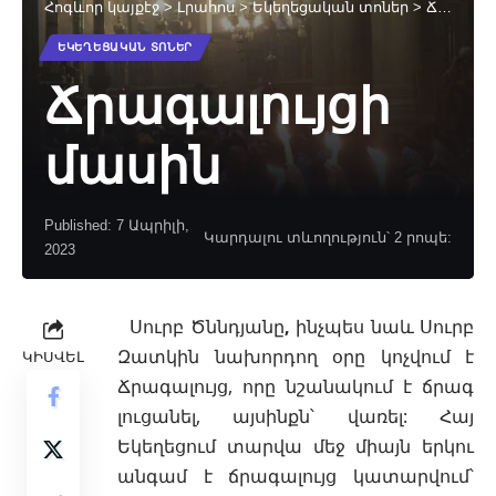
Հոգևոր կայքէջ
>
Լրահոս
>
Եկեղեցական տոներ
>
Ճրագալույցի մասին
ԵԿԵՂԵՑԱԿԱՆ ՏՈՆԵՐ
Ճրագալույցի
մասին
Published: 7 Ապրիլի,
Կարդալու տևողություն՝ 2 րոպե:
2023
Սուրբ Ծննդյանը
,
ինչպես նաև
Սուրբ
Զատկին
նախորդող օրը կոչվում է
ԿԻՍՎԵԼ
Ճրագալույց, որը նշանակում է ճրագ
լուցանել, այսինքն՝ վառել: Հայ
Եկեղեցում տարվա մեջ միայն երկու
անգամ է ճրագալույց կատարվում՝