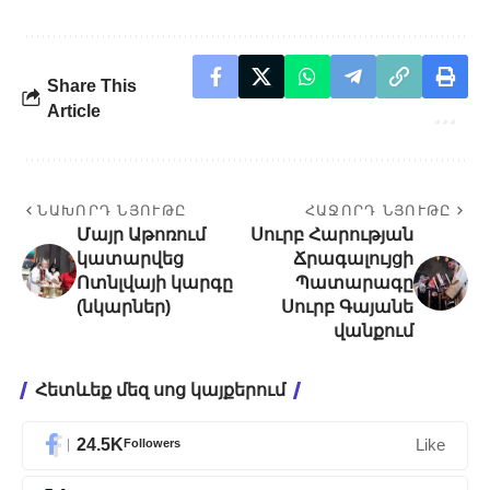
Share This
Article
ՆԱԽՈՐԴ ՆՅՈՒԹԸ
ՀԱՋՈՐԴ ՆՅՈՒԹԸ
Մայր Աթոռում
Սուրբ Հարության
կատարվեց
Ճրագալույցի
Ոտնլվայի կարգը
Պատարագը
(նկարներ)
Սուրբ Գայանե
վանքում
Հետևեք մեզ սոց կայքերում
24.5K
Followers
Like