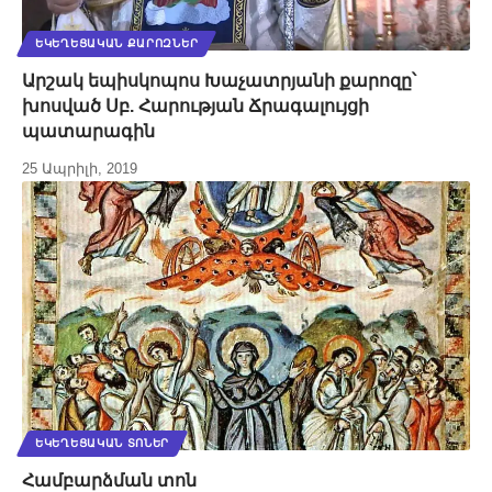
ԵԿԵՂԵՑԱԿԱՆ ՔԱՐՈԶՆԵՐ
Արշակ եպիսկոպոս Խաչատրյանի քարոզը՝
խոսված Սբ. Հարության Ճրագալույցի
պատարագին
25 Ապրիլի, 2019
ԵԿԵՂԵՑԱԿԱՆ ՏՈՆԵՐ
Համբարձման տոն