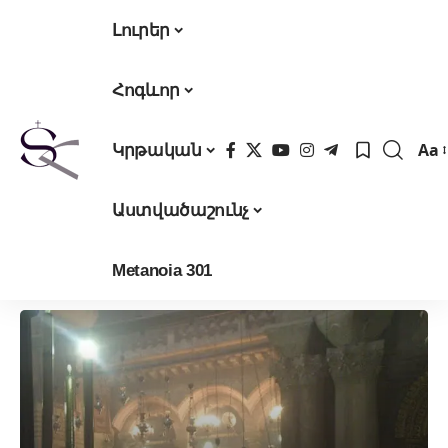
Լուրեր
Հոգևոր
Aa
Կրթական
Fon
Res
Աստվածաշունչ
Metanoia 301