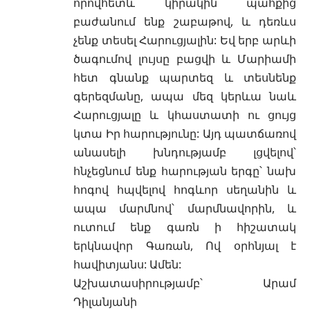
որովհետև կիրակին պահքից
բաժանում ենք շաբաթով, և դեռևս
չենք տեսել Հարուցյալին: Եվ երբ արևի
ծագումով լույսը բացվի և Մարիամի
հետ գնանք պարտեզ և տեսնենք
գերեզմանը, ապա մեզ կերևա նաև
Հարուցյալը և կհաստատի ու ցույց
կտա Իր հարությունը: Այդ պատճառով
անասելի խնդությամբ լցվելով՝
հնչեցնում ենք հարության երգը՝ նախ
հոգով հպվելով հոգևոր սեղանին և
ապա մարմնով՝ մարմնավորին, և
ուտում ենք գառն ի հիշատակ
երկնավոր Գառան, Ով օրհնյալ է
հավիտյանս: Ամեն:
Աշխատասիրությամբ՝ Արամ
Դիլանյանի