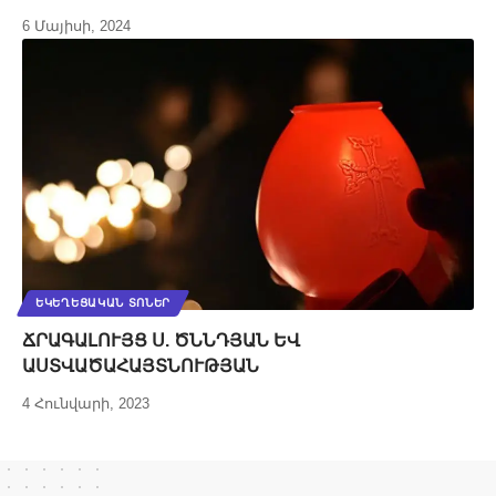
6 Մայիսի, 2024
ԵԿԵՂԵՑԱԿԱՆ ՏՈՆԵՐ
ՃՐԱԳԱԼՈՒՅՑ Ս. ԾՆՆԴՅԱՆ ԵՎ
ԱՍՏՎԱԾԱՀԱՅՏՆՈՒԹՅԱՆ
4 Հունվարի, 2023