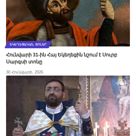
ԵԿԵՂԵՑԱԿԱՆ ՏՈՆԵՐ
Հունվարի 31-ին Հայ Եկեղեցին նշում է Սուրբ
Սարգսի տոնը
30 Հունվարի, 2026