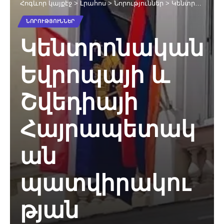
Հոգևոր կայքէջ
>
Լրահոս
>
Նորություններ
>
Կենտրոնական Եվրոպայի և Շվեդիայի Հայրապետական պատվիրակության հոգևորականները՝ Ստամբուլի կոնվենցիայի վերաբերյալ
ՆՈՐՈՒԹՅՈՒՆՆԵՐ
Կենտրոնական
Եվրոպայի և
Շվեդիայի
Հայրապետակ
ան
պատվիրակու
թյան