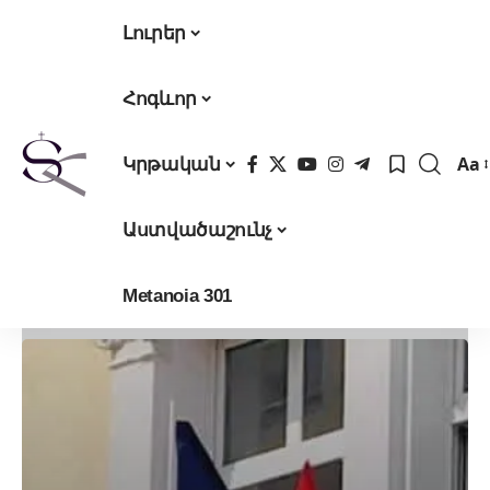
Լուրեր
Հոգևոր
Aa
Կրթական
Fon
Res
Աստվածաշունչ
Metanoia 301