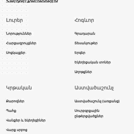
Լուրեր
Հոգևոր
Նորություններ
Գրադարան
Հարցազրույցներ
Տեսանյութեր
Սոցկայքեր
Երգեր
Եկեղեցական տոներ
Աղոթքներ
Կրթական
Աստվածաշունչ
Քարոզներ
Աստվածաշունչ (առցանց)
Պահք
Սուրբգրքային
ընթերցվածքներ
Վանքեր և եկեղեցիներ
Վարք սրբոց