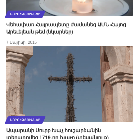
ՆՈՐՈՒԹՅՈՒՆՆԵՐ
Վեհափառ Հայրապետը ժամանեց ԱՄՆ Հայոց
Արեւելեան թեմ (նկարներ)
7 Մայիսի, 2015
ՆՈՐՈՒԹՅՈՒՆՆԵՐ
Ապարանի Սուրբ Խաչ հուշարձանին
տեղադրվեց 1719-րդ խաչը (տեսանյութ)