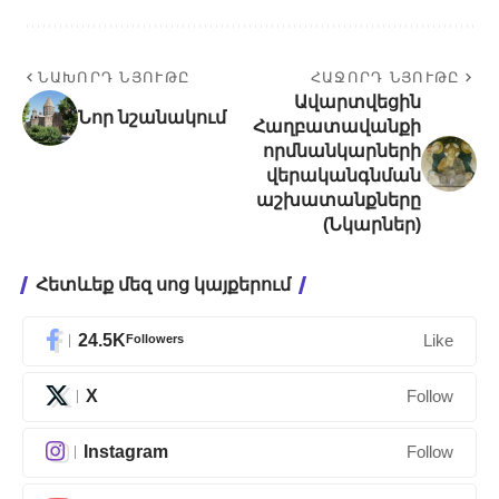
ՆԱԽՈՐԴ ՆՅՈՒԹԸ
ՀԱՋՈՐԴ ՆՅՈՒԹԸ
Ավարտվեցին
Նոր նշանակում
Հաղբատավանքի
որմնանկարների
վերականգնման
աշխատանքները
(Նկարներ)
Հետևեք մեզ սոց կայքերում
24.5K
Followers
Like
X
Follow
Instagram
Follow