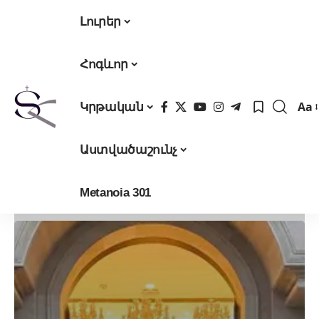
Լուրեր
Հոգևոր
Aa
Կրթական
Fon
Res
Աստվածաշունչ
Metanoia 301