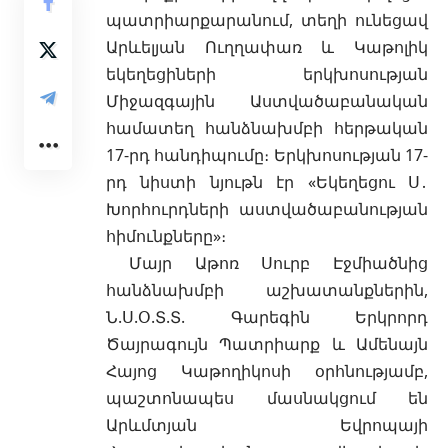
պատրիարքարանում, տեղի
ունեցավ
Արևելյան Ուղղափառ և Կաթոլիկ
եկեղեցիների երկխոսության
Միջազգային Աստվածաբանական
համատեղ հանձնախմբի հերթական
17-րդ հանդիպումը։ Երկխոսության 17-
րդ նիստի նյութն էր «Եկեղեցու Ս․
Խորհուրդների աստվածաբանության
հիմունքները»։
Մայր Աթոռ Սուրբ Էջմիածնից
հանձնախմբի աշխատանքներին,
Ն.Ս.Օ.Տ.Տ. Գարեգին Երկրորդ
Ծայրագույն Պատրիարք և Ամենայն
Հայոց Կաթողիկոսի օրհնությամբ,
պաշտոնապես մասնակցում են
Արևմտյան Եվրոպայի