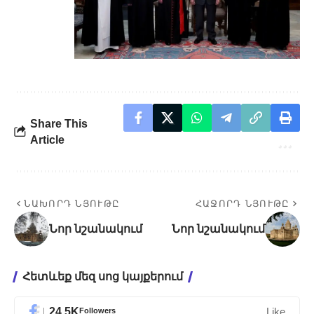
Share This
Article
ՆԱԽՈՐԴ ՆՅՈՒԹԸ
ՀԱՋՈՐԴ ՆՅՈՒԹԸ
Նոր նշանակում
Նոր նշանակում
Հետևեք մեզ սոց կայքերում
24.5K
Followers
Like