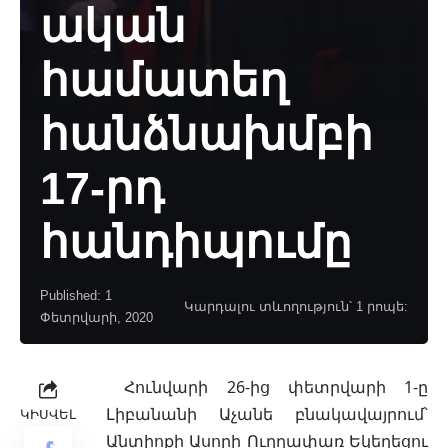
ական
համատեղ
հանձնախմբի
17-րդ
հանդիպումը
Published: 1
Կարդալու տևողություն՝ 1 րոպե:
Փետրվարի, 2020
Հունվարի 26-ից փետրվարի 1-ը
Լիբանանի Աչանե բնակավայրում՝
ԿԻՍՎԵԼ
Անտիոքի Ասորի Ուղղափառ Եկեղեցու