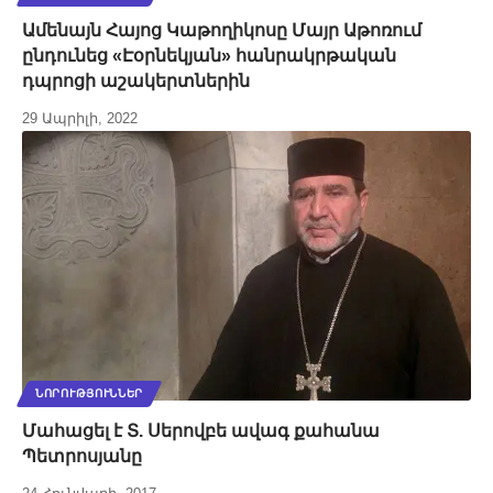
Ամենայն Հայոց Կաթողիկոսը Մայր Աթոռում
ընդունեց «Էօրնեկյան» հանրակրթական
դպրոցի աշակերտներին
29 Ապրիլի, 2022
ՆՈՐՈՒԹՅՈՒՆՆԵՐ
Մահացել է Տ. Սերովբե ավագ քահանա
Պետրոսյանը