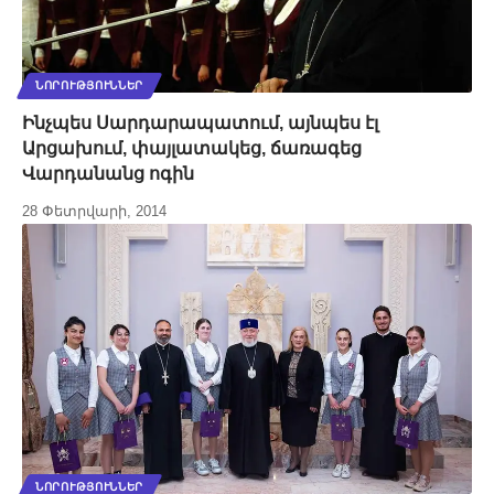
ՆՈՐՈՒԹՅՈՒՆՆԵՐ
Ինչպես Սարդարապատում, այնպես էլ
Արցախում, փայլատակեց, ճառագեց
Վարդանանց ոգին
28 Փետրվարի, 2014
ՆՈՐՈՒԹՅՈՒՆՆԵՐ