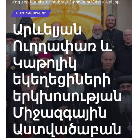
Հոգևոր կայքէջ
>
Լրահոս
>
Նորություններ
>
Արևելյան Ուղղափառ և Կաթոլիկ եկեղեցիների երկխոսության Միջազգային Աստվածաբանական համատեղ հանձնախմբի 17-րդ հանդիպումը
ՆՈՐՈՒԹՅՈՒՆՆԵՐ
Արևելյան
Ուղղափառ և
Կաթոլիկ
եկեղեցիների
երկխոսության
Միջազգային
Աստվածաբան