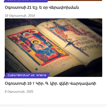
Օգոստոսի 21 Եշ. Ե օր Վերափոխման
19 Օգոստոսի, 2014
ԸՆԹԵՐՑՈՒՄՆԵՐ ՍԲ. ԳՐՔԻՑ
Օգոստոսի 10 † Կիր. Գ. կիր. զկնի Վարդավառի
8 Օգոստոսի, 2025