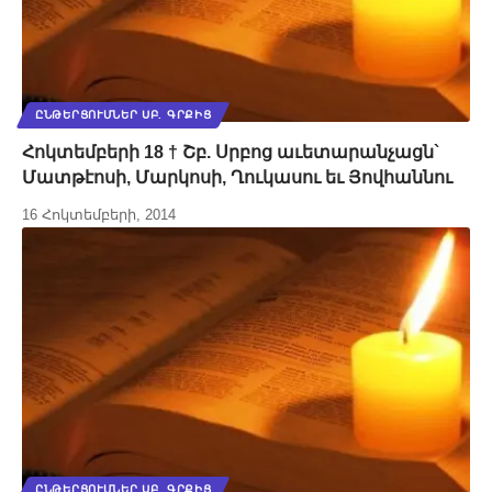
ԸՆԹԵՐՑՈՒՄՆԵՐ ՍԲ. ԳՐՔԻՑ
Հոկտեմբերի 18 † Շբ. Սրբոց աւետարանչացն`
Մատթէոսի, Մարկոսի, Ղուկասու եւ Յովհաննու
16 Հոկտեմբերի, 2014
ԸՆԹԵՐՑՈՒՄՆԵՐ ՍԲ. ԳՐՔԻՑ