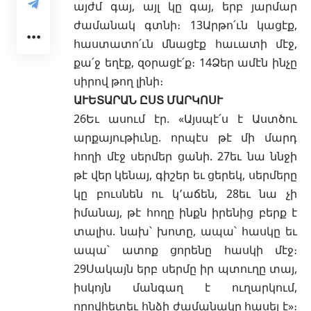
այժմ գայ, այլ կը գայ, երբ յարմար
ժամանակ գտնի։ 13Արթո՛ւն կացէք,
հաստատո՛ւն մնացէք հաւատի մէջ,
քա՛ջ եղէք, զօրացէ՛ք։ 14Ձեր ամէն ինչը
սիրով թող լինի։
ԱՒԵՏԱՐԱՆ ԸՍՏ ՄԱՐԿՈՍՒ
26Եւ ասում էր. «Այսպէ՛ս է Աստծու
արքայութիւնը. որպէս թէ մի մարդ
հողի մէջ սերմեր ցանի. 27եւ նա ննջի
թէ վեր կենայ, գիշեր եւ ցերեկ, սերմերը
կը բուսնեն ու կ՚աճեն, 28եւ նա չի
իմանայ, թէ հողը ինքն իրենից բերք է
տալիս. նախ՝ խոտը, ապա՝ հասկը եւ
ապա՝ ատոք ցորենը հասկի մէջ։
29Սակայն երբ սերմը իր պտուղը տայ,
իսկոյն մանգաղ է ուղարկում,
որովհետեւ հնձի ժամանակը հասել է»։