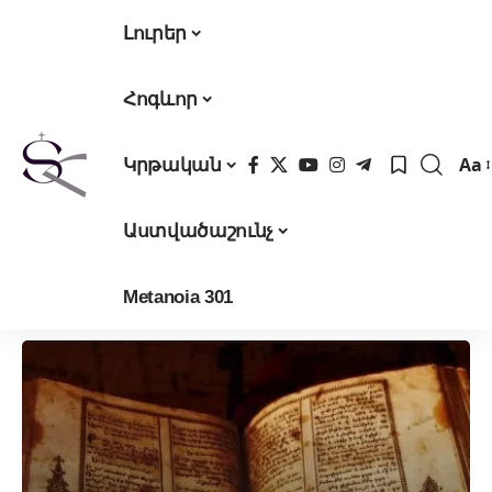
Լուրեր
Հոգևոր
Aa
Կրթական
Fon
Res
Աստվածաշունչ
Metanoia 301