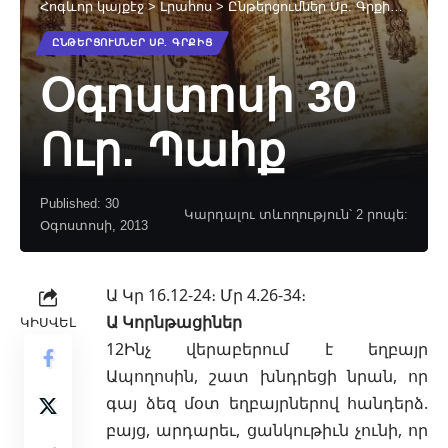
Հոգևոր կայքէջ
>
Լրահոս
>
Ընթերցումներ Սբ. Գրքից
>
Օգոս
ԸՆԹԵՐՑՈՒՄՆԵՐ ՍԲ. ԳՐՔԻՑ
Օգոստոսի 30
Ուր. Պահք
Published: 30
Կարդալու տևողություն՝ 2 րոպե:
Օգոստոսի, 2013
Ա Կր 16.12-24։ Մր 4.26-34։
Ա Կորնթացիներ
ԿԻՍՎԵԼ
12Ինչ վերաբերում է եղբայր
Ապողոսին, շատ խնդրեցի նրան, որ
գայ ձեզ մօտ եղբայրներով հանդերձ.
բայց, արդարեւ, ցանկութիւն չունի, որ