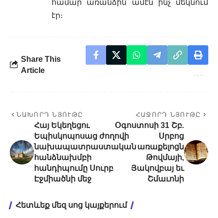
համար առանձին ամէն ինչ մեկնում
էր։
Share This
Article
ՆԱԽՈՐԴ ՆՅՈՒԹԸ
ՀԱՋՈՐԴ ՆՅՈՒԹԸ
Հայ Եկեղեցու
Օգոստոսի 31 Շբ.
Եպիսկոպոսաց ժողովի
Սրբոց
նախապատրաստական
առաքելոցն
հանձնախմբի
Թովմայի,
հանդիպումը Սուրբ
Յակովբայ եւ
Էջմիածնի մեջ
Շմաւոնի
Հետևեք մեզ սոց կայքերում