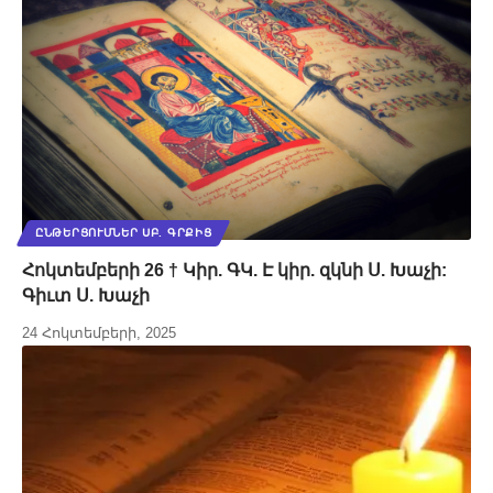
ԸՆԹԵՐՑՈՒՄՆԵՐ ՍԲ. ԳՐՔԻՑ
Հոկտեմբերի 26 † Կիր. ԳԿ. Է կիր. զկնի Ս. Խաչի:
Գիւտ Ս. Խաչի
24 Հոկտեմբերի, 2025