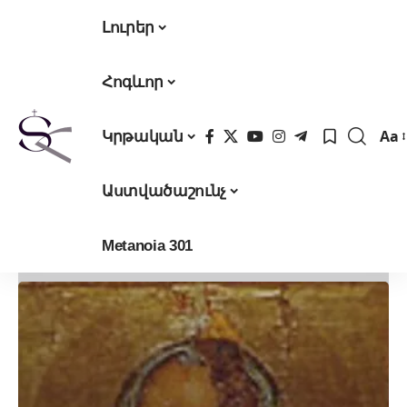
Լուրեր
Հոգևոր
Aa
Կրթական
Fon
Res
Աստվածաշունչ
Metanoia 301