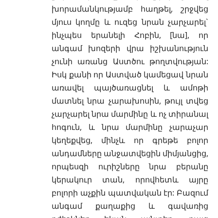
խորամանկությամբ հաղթել, շրջվեց
մյուս կողմը և ուզեց նրան չարչարել`
ինչպես երանելի Հոբին, [նա], որ
անգամ խոզերի վրա իշխանություն
չունի առանց Աստծու թողտվության:
Իսկ քանի որ Աստված կամեցավ նրան
առավել պայծառացնել և ամոթի
մատնել նրա չարախոսին, թույլ տվեց
չարչարել նրա մարմինը և ոչ տիրանալ
հոգուն, և նրա մարմինը չարաչար
կեղեքվեց, մինչև որ գրեթե բոլոր
անդամները անջատվեցին միմյանցից,
որպեսզի ուրիշները նրա բերանը
կերակուր տան, որովհետև այրը
բոլորի աչքին պատվական էր: Բազում
անգամ քաղաքից և գավառից