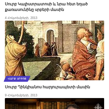
Սուրբ Կալիստրատոսի և նրա հետ եղած
քառասունինը սրբերի մասին
4 Հոկտեմբերի, 2013
ՎԱՐՔ ՍՐԲՈՑ
Սուրբ Ղինկիանոս հարյուրապետի մասին
9 Հոկտեմբերի, 2013