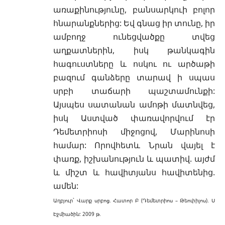
առաքինությունը, բանսարկուի բոլոր
հնարանքներից: Եվ գնաց իր տունը, իր
ամբողջ ունեցվածքը տվեց
աղքատներին, իսկ թանկագին
հագուստները և ոսկու ու արծաթի
բազում գանձերը տարավ ի սպաս
սրբի տաճարի պաշտամունքի:
Այսպես սատանան ամոթի մատնվեց,
իսկ Աստված փառավորվում էր
Դեմետրիոսի միջոցով, Մարինոսի
համար: Որովհետև Նրան վայել է
փառք, իշխանություն և պատիվ. այժմ
և միշտ և հավիտյանս հավիտենից.
ամեն:
Աղբյուր` Վարք սրբոց. Հատոր Բ (Դեմետրիոս – Թեոփիլոս). Ս
Էջմիածին: 2009 թ.