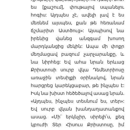
ես [քաշում], փութալով սպանելու
հոգիս: Այդպես չէ, ավելի լավ է ես
մեռնեմ այսպես, քան թե հեռանամ
ճշմարիտ Աստծուց»: Այսպիսով նա
իրենից վանեց անզգամ խոսող
մարդկանցից մեկին: Ապա մի փոքր
մեղմացավ բազում չարչարանքը, և
նա նիրհեց: Եվ ահա նրան երևաց
Քրիստոսի սուրբ վկա Դեմետրիոսը
առաջին տեսիլքի օրինակով, նրան
հարցրեց կարեկցաբար, թե ինչպես է:
Իսկ նա խիստ հեծեծալով ասաց նրան.
«Այդպես, ինչպես տեսնում ես, տեր»:
Եվ սուրբ վկան խանդաղատանքով
ասաց. «Մի՛ երկնչիր, սիրելի՛ս, քեզ
կբուժի Տեր Հիսուս Քրիստոսը, իմ