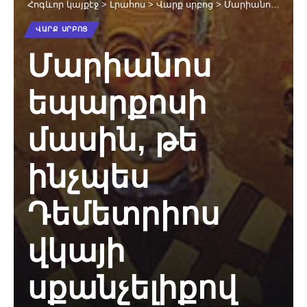
Հոգևոր կայքէջ
>
Լրահոս
>
Վարք սրբոց
>
Մարիանոս եպարքոսի մասին, թե ինչպես Դեմետրիոս վկայի սքանչելիքով բուժվեց անդամալուծությունից
ՎԱՐՔ ՍՐԲՈՑ
Մարիանոս
եպարքոսի
մասին, թե
ինչպես
Դեմետրիոս
վկայի
սքանչելիքով