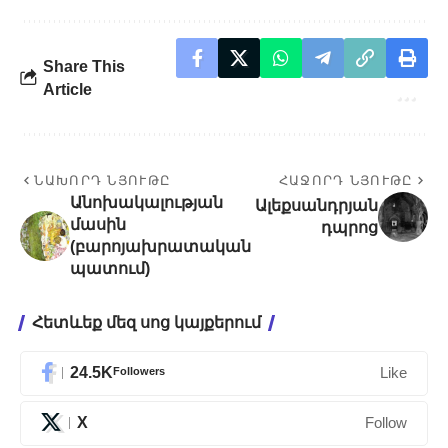
Share This
Article
ՆԱԽՈՐԴ ՆՅՈՒԹԸ
ՀԱՋՈՐԴ ՆՅՈՒԹԸ
Անոխակալության
Ալեքսանդրյան
մասին
դպրոց
(բարոյախրատական
պատում)
Հետևեք մեզ սոց կայքերում
24.5K
Followers
Like
X
Follow