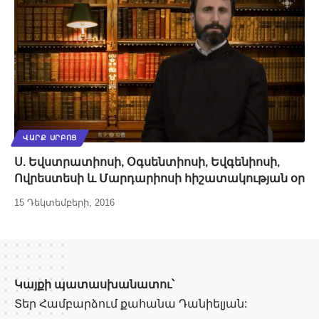
ՎԱՐՔ ՍՐԲՈՑ
Ս. Եվստրատիոսի, Օգսենտիոսի, Եվգենիոսի,
Ովրեստեսի և Մարդարիոսի հիշատակության օր
15 Դեկտեմբերի, 2016
Կայքի պատասխանատու՝
Տեր Համբարձում քահանա Դանիելյան: