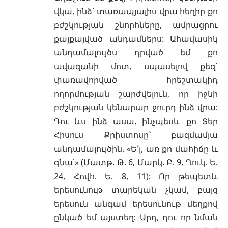
վկա, ինձ` տառապյալիս վրա հեղիր քո
բժշկության շնորհները, ամրացրու
քայքայված անդամներս: Ահավասիկ
անդամալույծս դրված եմ քո
ավազանի մոտ, սպասելով քեզ`
փառավորված հրեշտակիդ
ողորմության շարժվելուն, որ իջնի
բժշկության կենարար ջուրդ ինձ վրա:
Դու ևս ինձ ասա, ինչպեսև քո Տեր
Հիսուս Քրիստոսը` բազմամյա
անդամալույծին. «Ե՛լ, առ քո մահիճը և
գնա՛» (Մատթ. Թ. 6, Մարկ. Բ. 9, Ղուկ. Ե.
24, Հովհ. Ե. 8, 11): Որ թեպետև
երեսունութ տարեկան չկամ, բայց
երեսուն անգամ երեսունութ մեղքով
ընկած եմ այստեղ: Արդ, դու որ նման