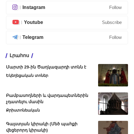
Instagram
Follow
Youtube
Subscribe
Telegram
Follow
Լրահոս
Մարտի 29-ին Ծաղկազարդի տոնն է
Եկեղեցական տոներ
Բամբասողների և վարդապետներին
չդատելու մասին
Քրիստոնեական
Գալստյան կիրակի (Մեծ պահքի
վեցերորդ կիրակի)