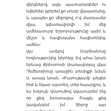
վերցնելով, այլև պատարագներ ու
նվերներ կբերեմ քո սուրբ վկայարանը,
և այսպես քո միջոցով, ո՛վ մարդասեր
վկա, կփառավորվի իմ մեջ
ամենասուրբ Երրորդությունը այժմ և
միշտ և հավիտյանս հավիտենից.
ամեն»:
Այս ասելով Մարիանոսը
հոգնությունից նիրհեց: Եվ ահա նրան
երևաց Քրիստոսի փառավորյալ վկա
Դեմետրիոսը առաջին տեսիլքի նման
և ասաց նրան. «Բարությամբ լսեցիր
ինձ և եկար այստեղ, տեր եպարքոս, և
ես իսկույն Աստուծով կկատարեմ ինչ
որ քեզ խոստացա: Բայցև քեզ
կավանդեմ իմ Տիրոջ այս