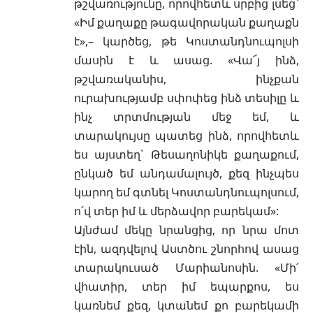
թշվառությունը, որովհետև սրբից լսեց`
«Իմ քաղաքը թագավորական քաղաքն
է»,– կարծեց, թե Կոստանդնուպոլսի
մասին է և ասաց. «Վա՜յ ինձ,
թշվառականիս, ինչքան
ուրախությամբ սփոփեց ինձ տեսիլը և
ինչ տրտմության մեջ եմ, և
տարակույսը պատեց ինձ, որովհետև
ես այստեղ` Թեսաղոնիկե քաղաքում,
ընկած եմ անդամալույծ, քեզ ինչպես
կարող եմ գտնել Կոստանդնուպոլսում,
ո՛վ տեր իմ և մերձավոր բարեկամ»:
Այնժամ մեկը նրանցից, որ նրա մոտ
էին, ազդվելով Աստծու շնորհով ասաց
տարակուսած Մարիանոսին. «Մի՛
վհատիր, տեր իմ եպարքոս, ես
կառնեմ քեզ, կտանեմ քո բարեկամի