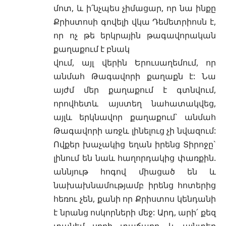
մոտ, և ի՛նչպես չիմացար, որ նա ինքը
Քրիստոսի գովելի վկա Դեմետրիոսն է,
որ ոչ թե երկրային թագավորական
քաղաքում է բնակ
վում, այլ վերին Երուսաղեմում, որ
անմահ Թագավորի քաղաքն է: Նա
այժմ մեր քաղաքում է գտնվում,
որովհետև այստեղ նահատակվեց,
այլև երկնավոր քաղաքում` անմահ
Թագավորի առջև լինելուց չի նվազում:
Ովքեր խաչակից եղան իրենց Տիրոջը`
լինում են նաև հաղորդակից փառքին.
աննյութ հոգով միացած են և
նախախնամությամբ իրենց հոտերից
հեռու չեն, քանի որ Քրիստոս կենդանի
է նրանց ոսկորների մեջ: Արդ, արի՛ քեզ
տանեմ սրբի տաճարը, և այնտեղ