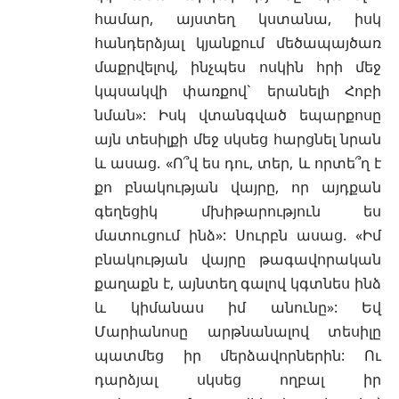
համար, այստեղ կստանա, իսկ
հանդերձյալ կյանքում մեծապայծառ
մաքրվելով, ինչպես ոսկին հրի մեջ
կպսակվի փառքով` երանելի Հոբի
նման»: Իսկ վտանգված եպարքոսը
այն տեսիլքի մեջ սկսեց հարցնել նրան
և ասաց. «Ո՞վ ես դու, տեր, և որտե՞ղ է
քո բնակության վայրը, որ այդքան
գեղեցիկ մխիթարություն ես
մատուցում ինձ»: Սուրբն ասաց. «Իմ
բնակության վայրը թագավորական
քաղաքն է, այնտեղ գալով կգտնես ինձ
և կիմանաս իմ անունը»: Եվ
Մարիանոսը արթնանալով տեսիլը
պատմեց իր մերձավորներին: Ու
դարձյալ սկսեց ողբալ իր