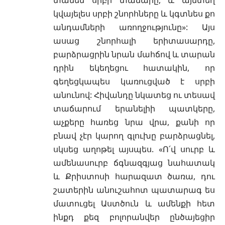
կվայելես սրբի շնորհները և կգտնես քո
անդամների առողջությունը»: Այս
ասաց շնորհալի երիտասարդը,
բարձրացրին նրան մահճով և տարան
դրին եկեղեցու հատակին, որ
գեղեցկապես կառուցված է սրբի
անունով: Հիվանդը նկատեց ու տեսավ
տաճարում երանելիի պատկերը,
աչքերը հառեց նրա վրա, քանի որ
բնավ չէր կարող գլուխը բարձրացնել,
սկսեց աղոթել այսպես. «Ո՛վ սուրբ և
ամենասուրբ ճգնազգյաց նահատակ
և Քրիստոսի հարազատ ծառա, դու
շատերին անուշահոտ պատարագ ես
մատուցել Աստծուն և ամենքի հետ
ինքդ քեզ բոլորանվեր ընծայեցիր