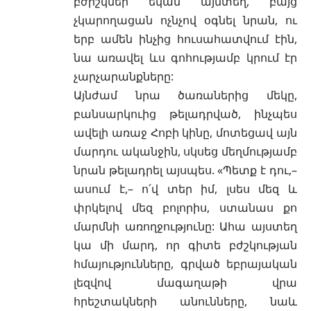
բժիշկներ եկան այնտեղ, բայց
չկարողացան ոչնչով օգնել նրան, ու
երբ ամեն ինչից հուսահատվում էին,
նա առավել ևս գոհությամբ կրում էր
չարչարանքները:
Այնժամ նրա ծառաներից մեկը,
բանսարկուից թելադրված, ինչպես
ավելի առաջ Հոբի կինը, մոտեցավ այն
մարդու ականջին, սկսեց մեղմությամբ
նրան թելադրել այսպես. «Պետք է դու,–
ասում է,– ո՛վ տեր իմ, լսես մեզ և
փրկելով մեզ բոլորիս, ստանաս քո
մարմնի առողջությունը: Ահա այստեղ
կա մի մարդ, որ գիտե բժշկության
հմայությունները, գրված եբրայական
լեզվով մագաղաթի վրա
հրեշտակների անունները, նաև