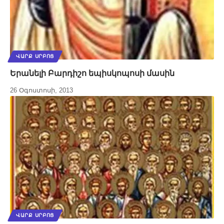
ՎԱՐՔ ՍՐԲՈՑ
Երանելի Բարդիշո եպիսկոպոսի մասին
26 Օգոստոսի, 2013
ՎԱՐՔ ՍՐԲՈՑ