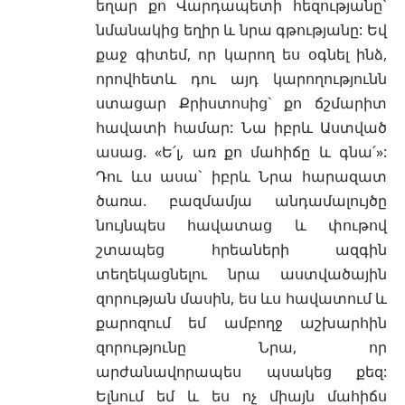
եղար քո Վարդապետի հեզությանը`
նմանակից եղիր և նրա գթությանը: Եվ
քաջ գիտեմ, որ կարող ես օգնել ինձ,
որովհետև դու այդ կարողությունն
ստացար Քրիստոսից` քո ճշմարիտ
հավատի համար: Նա իբրև Աստված
ասաց. «Ե՛լ, առ քո մահիճը և գնա՛»:
Դու ևս ասա` իբրև Նրա հարազատ
ծառա. բազմամյա անդամալույծը
նույնպես հավատաց և փութով
շտապեց հրեաների ազգին
տեղեկացնելու նրա աստվածային
զորության մասին, ես ևս հավատում և
քարոզում եմ ամբողջ աշխարհին
զորությունը Նրա, որ
արժանավորապես պսակեց քեզ:
Ելնում եմ և ես ոչ միայն մահիճս