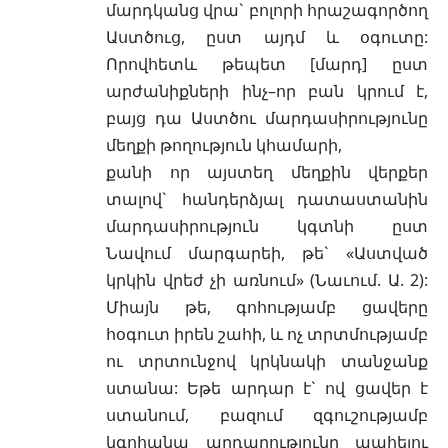
մարդկանց վրա` բոլորի հրաշագործող
Աստծուց, ըստ այդմ և օգուտը:
Որովհետև թեպետ [մարդ] ըստ
արժանիքների ինչ–որ բան կրում է,
բայց դա Աստծու մարդասիրությունը
մեղքի թողություն կհամարի,
քանի որ այստեղ մեղքին վերքեր
տալով` հանդերձյալ դատաստանին
մարդասիրություն կգտնի ըստ
Նավում մարգարեի, թե` «Աստված
կրկին վրեժ չի առնում» (Նաւում. Ա. 2):
Միայն թե, գոհությամբ ցավերը
հօգուտ իրեն շահի, և ոչ տրտմությամբ
ու տրտունջով կրկնակի տանջանք
ստանա: Եթե արդար է` ով ցավեր է
ստանում, բազում զգուշությամբ
կգոհանա արդարությունը պահելու