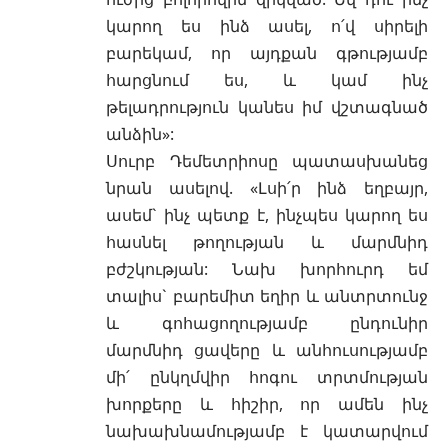
կարող ես ինձ ասել, ո՛վ սիրելի
բարեկամ, որ այդքան գթությամբ
հարցնում ես, և կամ ինչ
թելադրություն կանես իմ վշտագնած
անձին»:
Սուրբ Դեմետրիոսը պատասխանեց
նրան ասելով. «Լսի՛ր ինձ եղբայր,
ասեմ` ինչ պետք է, ինչպես կարող ես
հասնել թողության և մարմնիդ
բժշկության: Նախ խորհուրդ եմ
տալիս` բարեմիտ եղիր և անտրտունջ
և գոհացողությամբ ընդունիր
մարմնիդ ցավերը և անհուսությամբ
մի՛ ընկղմվիր հոգու տրտմության
խորքերը և հիշիր, որ ամեն ինչ
նախախնամությամբ է կատարվում