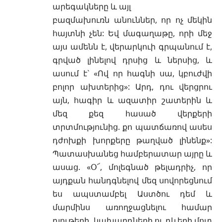
արեգակները և այլ
բազմախուռն անուններ, որ ոչ մեկին
հայտնի չեն: Եվ մագաղաթը, որի մեջ
այս ամենն է, վերարկուի գրպանում է,
գրված լինելով դրսից և ներսից, և
ասում է` «Ով որ հագնի սա, կբուժվի
բոլոր ախտերից»: Արդ, դու վերցրու
այն, հագիր և ազատիր շատերին և
մեզ քեզ հասած վերքերի
տրտմությունից. քո պատճառով ասես
դժոխքի խորքերը թաղված լինենք»:
Պատասխանեց համբերատար այրը և
ասաց. «Օ՜, մոլեգնած թելադրիչ, որ
այդքան հանդգնելով մեզ սովորեցնում
ես ապստամբել Աստծու դեմ և
մարմինս առողջացնելու համար
դյութերի, կախարդների ու դևերի մոտ