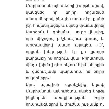
Մարիանոսն այն տեսիլից արթնացավ,
կանգնեց իր բոլոր ողջացած
անդամներով, ինչպես առաջ էր, քանի
չէր հիվանդացել, և սկսեց փառավորել
Աստծուն և գոհանալ սուրբ վկայից,
որի միջոցով բժշկություն գտավ և
արտասվելով ասաց այսպես. «Օ՜,
որքան խնդություն էր քո քաղցր
բարբառը իմ հոգուն, վկա՛ Քրիստոսի,
մինչև [հիմա] դեռ հնչում է իմ լսելիքին
և ցնծությամբ պարարում իմ բոլոր
ոսկորները»:
Արդ, այսպիսի սքանչելիք եղավ,
Մարիանոսն այնուհետև սկսեց կրթել
ինքնիրեն առաքինության բոլոր
հրահանգներով և ժուժկալությամբ ու