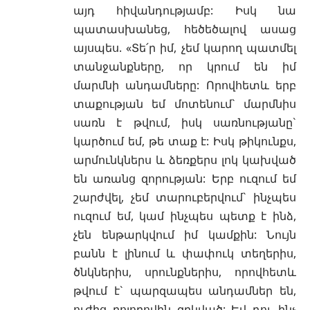
այդ հիվանդությամբ: Իսկ նա
պատասխանեց, հեծեծալով ասաց
այսպես. «Տե՛ր իմ, չեմ կարող պատմել
տանջանքները, որ կրում են իմ
մարմնի անդամները: Որովհետև երբ
տաքության եմ մոտենում` մարմնիս
սառն է թվում, իսկ սառնությանը`
կարծում եմ, թե տաք է: Իսկ թիկունքս,
արմունկներս և ձեռքերս լոկ կախված
են առանց զորության: Երբ ուզում եմ
շարժվել, չեմ տարուբերվում` ինչպես
ուզում եմ, կամ ինչպես պետք է ինձ,
չեն ենթարկվում իմ կամքին: Նույն
բանն է լինում և փափուկ տեղերիս,
ծնկներիս, սրունքներիս, որովհետև
թվում է` պարզապես անդամներ են,
ուժից բոլորովին զրկված: Եվ դու ինչ