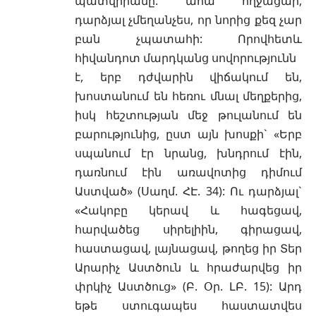
պատվիրանը. ահա ողջացար,
դարձյալ չմեղանչես, որ նորից քեզ չար
բան չպատահի: Որովհետև
հիվանդոտ մարդկանց սովորությունն
է, երբ դժվարին վիճակում են,
խոստանում են հեռու մնալ մեղքերից,
իսկ հեշտության մեջ թուլանում են
բարությունից, ըստ այն խոսքի` «Երբ
սպանում էր նրանց, խնդրում էին,
դառնում էին առավոտից դիմում
Աստված» (Սաղմ. ՀԷ. 34): Ու դարձյալ`
«Հակոբը կերավ և հագեցավ,
հարվածեց սիրելիին, գիրացավ,
հաստացավ, լայնացավ, թողեց իր Տեր
Արարիչ Աստծուն և հրաժարվեց իր
փրկիչ Աստծուց» (Բ. Օր. ԼԲ. 15): Արդ
եթե ստուգապես հաստատվես