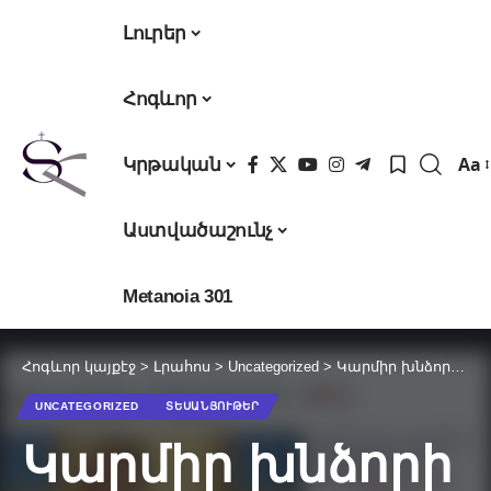
Լուրեր
Հոգևոր
Aa
Կրթական
Fon
Res
Աստվածաշունչ
Metanoia 301
Հոգևոր կայքէջ
>
Լրահոս
>
Uncategorized
>
Կարմիր խնձորի ավանդույթը բարբարոսություն է. Արթուր Սիմոնյան (Video) 1
UNCATEGORIZED
ՏԵՍԱՆՅՈՒԹԵՐ
Կարմիր խնձորի