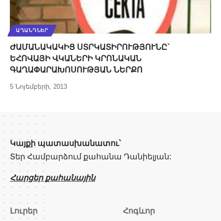
ԱՂԱՆԴՆԵՐ
ԺԱՄԱՆԱԿԱԿԻՑ ՍՏՐԿԱՏԻՐՈՒԹՅՈՒՆԸ`
ԵՀՈՎԱՅԻ ՎԿԱՆԵՐԻ ԿՐՈՆԱԿԱՆ
ԳԱՂԱՓԱՐԱԽՈՍՈՒԹՅԱՆ ՆԵՐՔՈ
5 Նոյեմբերի, 2013
Կայքի պատասխանատու՝
Տեր Համբարձում քահանա Դանիելյան:
Հարցեր քահանային
Լուրեր
Հոգևոր