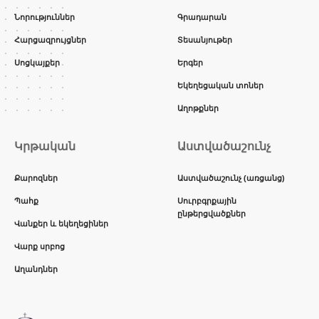
Նորություններ
Գրադարան
Հարցազրույցներ
Տեսանյութեր
Սոցկայքեր
Երգեր
Եկեղեցական տոներ
Աղոթքներ
Կրթական
Աստվածաշունչ
Քարոզներ
Աստվածաշունչ (առցանց)
Պահք
Սուրբգրքային
ընթերցվածքներ
Վանքեր և եկեղեցիներ
Վարք սրբոց
Աղանդներ