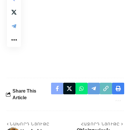
Share This
Article
ՆԱԽՈՐԴ ՆՅՈՒԹԸ
ՀԱՋՈՐԴ ՆՅՈՒԹԸ