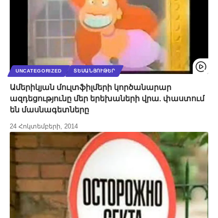
UNCATEGORIZED
ՏԵՍԱՆՅՈՒԹԵՐ
Ամերիկյան մուլտֆիլմերի կործանարար
ազդեցությունը մեր երեխաների վրա. փաստում
են մասնագետները
24 Հոկտեմբերի, 2014