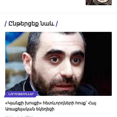
Ընթերցեք նաև
ՆՈՐՈՒԹՅՈՒՆՆԵՐ
«Կյանքի խոսքի» հետևորդների հոսք` Հայ
Առաքելական եկեղեցի