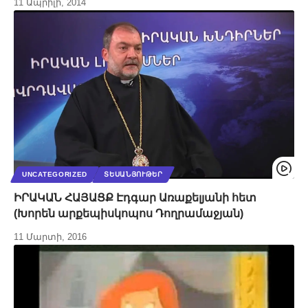
11 Ապրիլի, 2014
UNCATEGORIZED
ՏԵՍԱՆՅՈՒԹԵՐ
ԻՐԱԿԱՆ ՀԱՅԱՑՔ Էդգար Առաքելյանի հետ
(Խորեն արքեպիսկոպոս Դողրամաջյան)
11 Մարտի, 2016