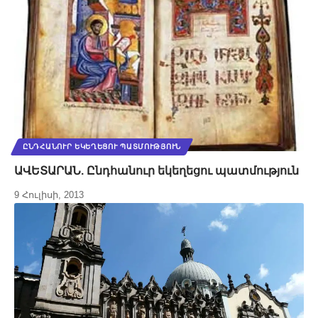
ԸՆԴՀԱՆՈՒՐ ԵԿԵՂԵՑՈՒ ՊԱՏՄՈՒԹՅՈՒՆ
ԱՎԵՏԱՐԱՆ. Ընդհանուր եկեղեցու պատմություն
9 Հուլիսի, 2013