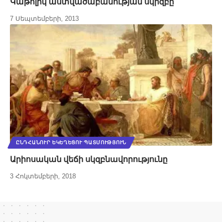
Կաթոլիկ աստվածաբանության սկիզբը
7 Սեպտեմբերի, 2013
ԸՆԴՀԱՆՈՒՐ ԵԿԵՂԵՑՈՒ ՊԱՏՄՈՒԹՅՈՒՆ
Արիոսական վեճի սկզբնավորությունը
3 Հոկտեմբերի, 2018