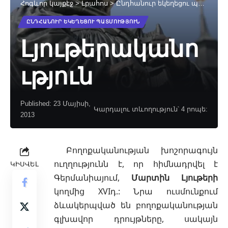
Հոգևոր կայքէջ
>
Լրահոս
>
Ընդհանուր եկեղեցու պատմություն
ԸՆԴՀԱՆՈՒՐ ԵԿԵՂԵՑՈՒ ՊԱՏՄՈՒԹՅՈՒՆ
Լյութերականո
ւթյուն
Published: 23 Մայիսի,
Կարդալու տևողություն՝ 4 րոպե:
2013
Բողոքականության
խոշորագույն
ուղղությունն է, որ հիմնադրվել է
ԿԻՍՎԵԼ
Գերմանիայում,
Մարտին Լյութերի
կողմից XVIդ.: Նրա ուսմունքում
ձևակերպված են
բողոքականության
գլխավոր դրույթները, սակայն