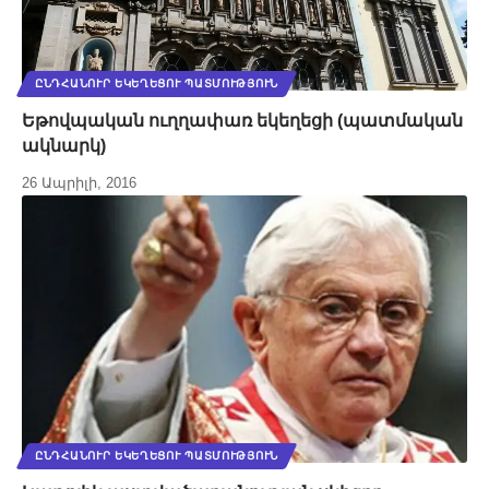
ԸՆԴՀԱՆՈՒՐ ԵԿԵՂԵՑՈՒ ՊԱՏՄՈՒԹՅՈՒՆ
Եթովպական ուղղափառ եկեղեցի (պատմական
ակնարկ)
26 Ապրիլի, 2016
ԸՆԴՀԱՆՈՒՐ ԵԿԵՂԵՑՈՒ ՊԱՏՄՈՒԹՅՈՒՆ