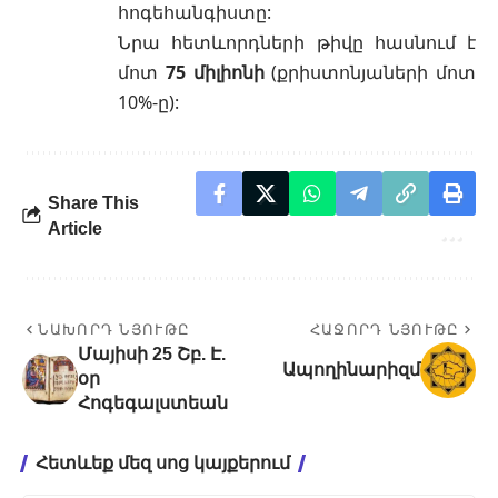
հոգեհանգիստը:
Նրա հետևորդների թիվը հասնում է
մոտ
75 միլիոնի
(քրիստոնյաների մոտ
10%-ը):
Share This
Article
ՆԱԽՈՐԴ ՆՅՈՒԹԸ
ՀԱՋՈՐԴ ՆՅՈՒԹԸ
Մայիսի 25 Շբ. Է.
Ապողինարիզմ
օր
Հոգեգալստեան
Հետևեք մեզ սոց կայքերում