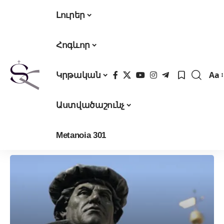
Լուրեր
Հոգևոր
Aa
Կրթական
Fon
Res
Աստվածաշունչ
Metanoia 301