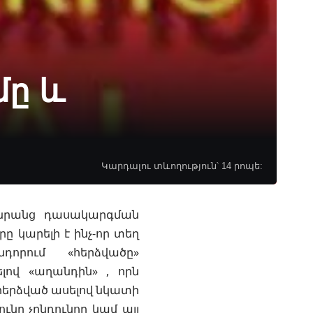
մը և
Կարդալու տևողություն՝ 14 րոպե:
 նրանց դասակարգման
ը կարելի է ինչ-որ տեղ
որում «հերձվածը»
լով «աղանդին» , որն
 հերձված ասելով նկատի
ւնը չընդունող կամ այլ