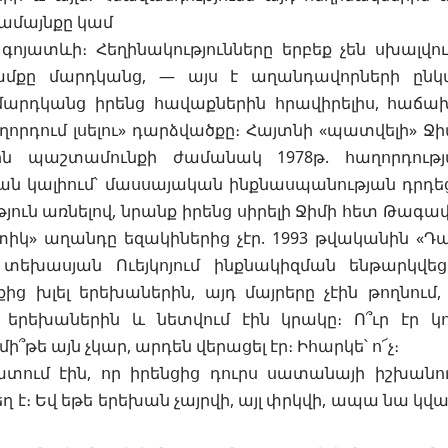
ամայնքը կամ
 գոյատևի։ Հեղինակությունները երբեք չեն սխալվո
ամքը մարդկանց, — այս է աղանդավորների ընկ
մարդկանց իրենց հավաքներին հրավիրելիս, հաճախ
ղորդում լսելու» դարձվածքը։ Հայտնի «պատվելի» Ջի
ին պաշտամունքի ժամանակ 1978թ. հաղորդությ
ն կալիում՝ մասսայական ինքնասպանության դրդեց
յուն առնելով, նրանք իրենց սիրելի Ջիմի հետ Թագավո
իկ» աղանդը եզակիներից չէր. 1993 թվականին «Դ
տեխասյան Ուեյկոյում ինքնակիզման ենթարկվեց
քից խլել երեխաներին, այդ մայրերը չէին թողնում,
 երեխաներին և նետվում էին կրակը։ Ո՞ւր էր կ
մի՞թե այն չկար, արդեն վերացել էր։ Իհարկե՝ ո՜չ։
տում էին, որ իրենցից դուրս սատանայի իշխանու
ղ է։ Եվ եթե երեխան չայրվի, այլ փրկվի, ապա նա կվ