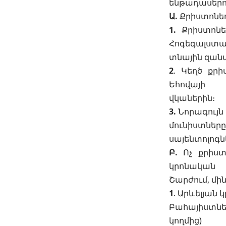
ենթադասերո
Ա.
Քրիստոնեո
1.
Քրիստոնեա
Հոգեգալստա
տնային զանա
2
. Կեղծ քրի
Եհովայի
վկաներին։
3.
Նորագույն 
մունիստները
սայենտոլոգնե
Բ.
Ոչ քրիստ
կրոնական
Շարժում, մին
1
. Արևելյան
Բահայիստն
կողմից)