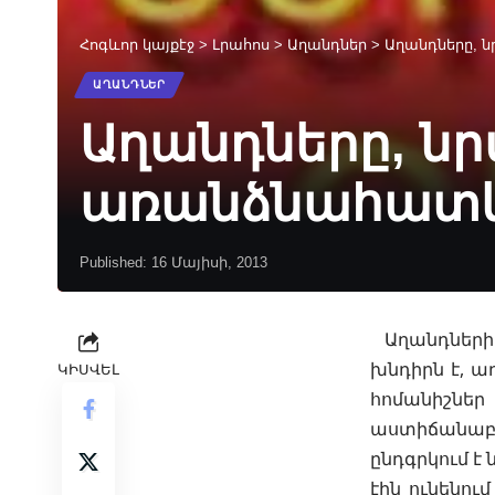
Հոգևոր կայքէջ
>
Լրահոս
>
Աղանդներ
>
Աղանդները, 
ԱՂԱՆԴՆԵՐ
Աղանդները, ն
առանձնահատկո
Published: 16 Մայիսի, 2013
Աղանդների
խնդիրն է, ա
ԿԻՍՎԵԼ
հոմանիշնե
աստիճանաբա
ընդգրկում է
էին ունենու