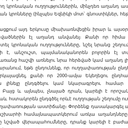
ղ կրոնական ուղղություններին, մինչդեռ աղանդ աս
ն կրոնները (ինչպես Եզնիկի մոտ՝ գնոստիկներ, հե
ացքում այդ երկուսը միախառնվեցին իրար և այսօ
ձվածներին էլ աղանդ անվանել։ Քանի որ հիմա
լ կրոնական ուղղությունները, նշել նրանց շեղում
 է, անշուշտ, պայմանականորեն բոլորին էլ տ
առանց հաշվի առնելու նրա հերձված կամ աղանդ լին
արանում, եթե ընդունենք, որ ուղղափառության ընդ
րկայացնել, քանի որ 2000-ամյա Եկեղեցու ընդհա
ն լինելը ընդգծելու կամ նկարագրելու համար
 Բայց և այնպես, չնայած դրան, կարելի է որոշա
աև հստակորեն ընդգծել որևէ ուղղության շեղումը ո
ղղափառության աստիճանը։ Փորձենք դասակարգել 
շխարհի համայնապատկերում առկա աղանդները։ 
ը նշված վերապահումները, դրանք կարելի է բաժան