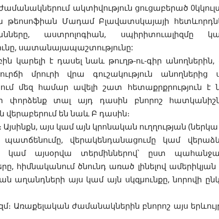
ժամանակներում ակտիվություն ցուցաբերած 0կկուլտ 
են թեոսոֆիան Մադամ Բլավատսկայայի հետևորդ
անները, աստրոլոգիան, սպիրիտուալիզմը կա
ունը, սատանայապաշտությունը:
ին կարելի է դասել նաև թուղթ-ու-գիր անողներին,
ուրճի մրուրի վրա գուշակություն անողներից 
ում մեզ համար ավելի շատ հետաքրքրություն է ն
 փորձենք տալ այդ դասին բնորոշ հատկանիշնե
 վերաբերում են նաև Բ դասին։
։ Այսինքն, այս կամ այն կրոնական ուղղության (նե
 պատճենումը, վերակենդանացումը կամ վերաձ
ի կամ այսօրվա տերմիններով՝ ըստ պահանջար
ները, հիմնականում ծնունդ առած լինելով ամերիկյան 
 աղանդների այս կամ այն սկզμունքը, նորովի ընկ
մ։ Առաքելական ժամանակներին բնորոշ այս երևույթը