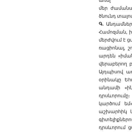
առել
մեր ժամանա
ծնունդ տալով
Գ.
Անդամներ
Համոզման, ի
մերժվում է 
ռացիոնալ, 
արդեն «իմա
վերաբերող բ
Այդպիսով ա
օրինակը Եհ
անդամի «ին
դրսևորումը
կարծում ե
աշխարհիկ կ
գիտելիքներո
դրսևորում