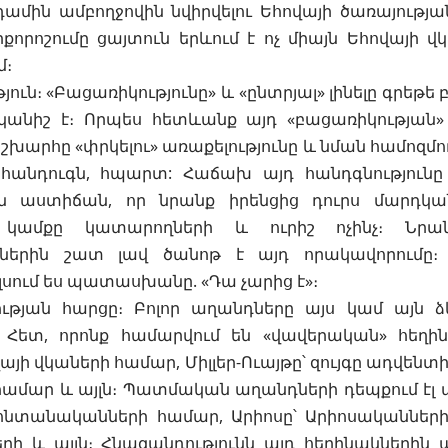
մին ամբողջովին նվիրվելու Եհովայի ծառայությանը
քորոշումը ցայտուն երևում է ոչ միայն Եհովայի վկ
մ։
թյուն։ «Բացառիկությունը» և «ընտրյալ» լինելը գրեթ
կանիշ է։ Որպես հետևանք այդ «բացառիկության»
շխարհը «փրկելու» առաքելությունը և նման համոզմ
 հանդուգն, հպարտ: Հաճախ այդ հանդգնությունը 
ն աստիճան, որ նրանք իրենցից դուրս մարդկա
 կամքը կատարողների և ուրիշ ոչինչ։ Նր
ղներին շատ լավ ծանոթ է այդ որակավորումը։
սում ես պատասխանը. «Դա չարից է»։
ւթյան հարցը։ Բոլոր աղանդները այս կամ այն 
Հետ, որոնք համարվում են «վավերական» հեղինակ
վայի վկաների համար, Միլլեր-Ուայթը՝ զույգը ադվենտ
համար և այլն։ Պատմական աղանդների դեպքում էլ այս
ոնտանականների համար, Արիոսը՝ Արիոսականների
րի և այլն։ Հնազանդությունն այդ հեղինակներին