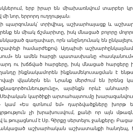
կներում, երբ իրար են միախառնվում տարբեր 
 մի նոր, երրորդ ուղղության։
ի պարզունակ՝ տրիվիալ, աշխարհայացք և աշխարհ
րենք են միակ ճշմարիտը, իսկ մնացած բոլորը մոլորու
ցանկացած գաղափար, որն անընդունակ են ընկալելու
շոշափելի համարժեքով։ Այդպիսի աշխարհընկալմամ
նում» են ամեն հարցի պատասխանը «հասկանում
արդ ու խճճված հարցերը, իսկ մնացած հարցերը ի
ղանդը ինքնակամորեն ինքնամեկուսացման է ենթա
ովայի վկաներն են։ Նրանք մերժում են իրենց կ
քնագործունեությունը», այսինքն որևէ անհատի
։ Սեփական կարծիքի արտահայտումը խարազանվում 
մ» կամ «Ես գտնում եմ» դարձվածքները խորթ 
րթություն չի խրախուսվում, քանի որ այն մթագն
վ և թուլացնում է Սբ. Գիրքը սերտելու ջանքերը։ Բաց
 ցանկացած աշխարհական աշխատանքի հանդեպ, ե