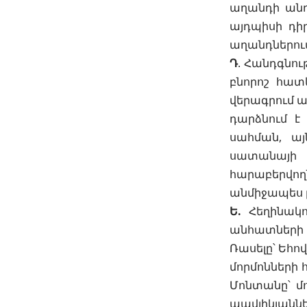
աղանդի անդա
այդպիսի դիր
աղանդներու
Դ
. Հանդգնու
բնորոշ հատ
վերագրում ա
դարձնում է
սահման, այ
սատանայի
հարաբերվո
անմիջապես լ
Ե.
Հեղինակո
անհատների 
Ռասելը՝ Եհո
մորմոնների 
Մոնտանը՝ մ
պավլիկյաննե