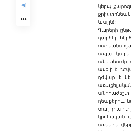
կերպ քարոզո
քրիստոնեակա
և այլն):
Դարերի ընթ
դարձել հեր
սահմանազատե
ապա կարելի
անվանումը, 
ավելի է դժվ
դժվար է նե
առաքելակա
անհրաժեշտ։
դեպքերում ն
տալ դրա ու
կրոնական ա
առնելով վեր