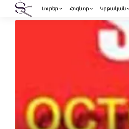
Լուրեր
Հոգևոր
Կրթական