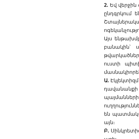
2.
Եվ վերջին 
ընդգրկում 
Շտայներակ
ոգեկանչությ
Այս ենթախմբ
բանակին՝ ս
թվարկածներ
ուստի պիտի
մասնակիորեն
Ա.
Էկլեկտիզմ
դավանանքի
պայմաններ
ուղղություն
են պատմական
այն։
Բ.
Սինկրետիզ