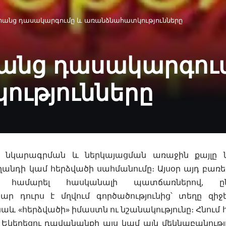
նրանց դասակարգումը և առանձնահատկությունները
րանց դասակարգու
ւթյունները
 նկարագրման և ներկայացման առաջին քայլը
ղանդի կամ հերձվածի սահմանումը։ Այսօր այդ բառեր
ր համարել հասկանալի պատճառներով, ընդ
ր դուրս է մղվում գործածությունից՝ տեղը զիջե
 նաև «հերձվածի» իմաստն ու նշանակությունը։ Հնում
մ Եկեղեցու դավանանքի այս կամ այն մեկնաբանությո