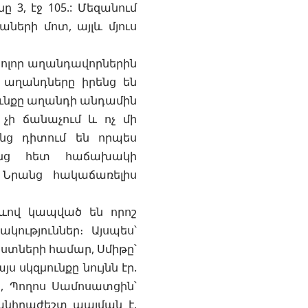
 3, էջ 105.: Մեզանում
աների մոտ, այլև մյուս
ե բոլոր աղանդավորներին
 աղանդները իրենց են
ունքը աղանդի անդամին
չի ճանաչում և ոչ մի
նց դիտում են որպես
անց հետ հաճախակի
 Նրանց հակաճառելիս
ձևով կապված են որոշ
ություններ։ Այսպես՝
իստների համար, Սմիթը՝
 սկզμունքը նույնն էր.
, Պողոս Սամոսատցին՝
 անհրաժեշտ պայման է,