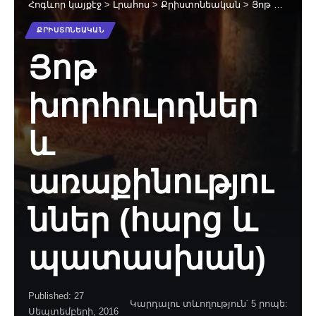
Հոգևոր կայքէջ
>
Լրահոս
>
Քրիստոնեական
>
Յոթ խորհուրդներ և առաքինություններ (հարց և պատասխան)
ՔՐԻՍՏՈՆԵԱԿԱՆ
Յոթ
խորհուրդներ
և
առաքինությու
ններ (հարց և
պատասխան)
Published: 27
Կարդալու տևողություն՝ 5 րոպե:
Սեպտեմբերի, 2016