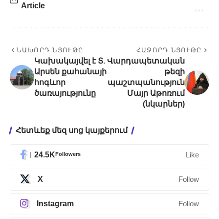
Article
ՆԱԽՈՐԴ ՆՅՈՒԹԸ
ՀԱՋՈՐԴ ՆՅՈՒԹԸ
Կախակայվել է Տ.
Վարդապետական
Արսեն քահանայի
թեզի
հոգևոր
պաշտպանություն
ծառայությունը
Մայր Աթոռում
(նկարներ)
Հետևեք մեզ սոց կայքերում
24.5K
Followers
Like
X
Follow
Instagram
Follow