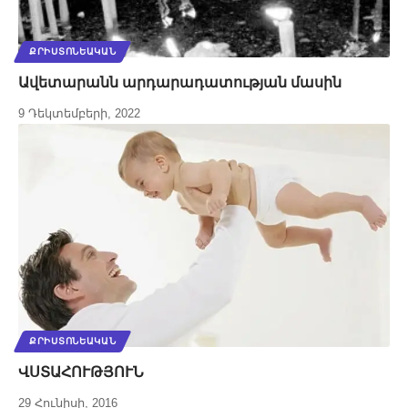
ՔՐԻՍՏՈՆԵԱԿԱՆ
Ավետարանն արդարադատության մասին
9 Դեկտեմբերի, 2022
ՔՐԻՍՏՈՆԵԱԿԱՆ
ՎՍՏԱՀՈՒԹՅՈՒՆ
29 Հունիսի, 2016