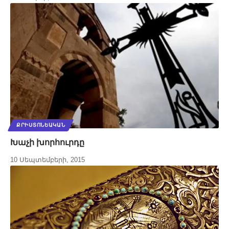
ՔՐԻՍՏՈՆԵԱԿԱՆ
Խաչի խորհուրդը
10 Սեպտեմբերի, 2015