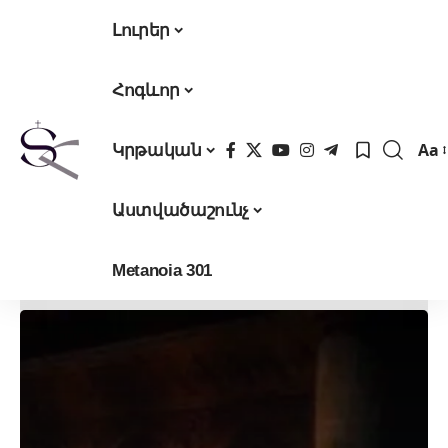
Լուրեր
Հոգևոր
Aa
Կրթական
Fon
Res
Աստվածաշունչ
Metanoia 301