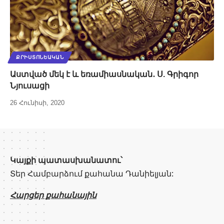
ՔՐԻՍՏՈՆԵԱԿԱՆ
Աստված մեկ է և եռամիասնական․ Ս. Գրիգոր
Նյուսացի
26 Հունիսի, 2020
Կայքի պատասխանատու՝
Տեր Համբարձում քահանա Դանիելյան:
Հարցեր քահանային