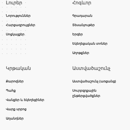
Լուրեր
Հոգևոր
Նորություններ
Գրադարան
Հարցազրույցներ
Տեսանյութեր
Սոցկայքեր
Երգեր
Եկեղեցական տոներ
Աղոթքներ
Կրթական
Աստվածաշունչ
Քարոզներ
Աստվածաշունչ (առցանց)
Պահք
Սուրբգրքային
ընթերցվածքներ
Վանքեր և եկեղեցիներ
Վարք սրբոց
Աղանդներ