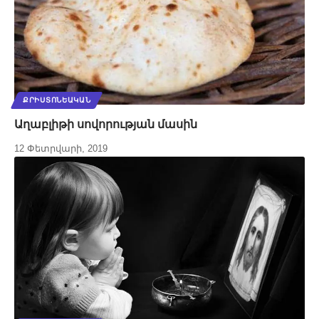
ՔՐԻՍՏՈՆԵԱԿԱՆ
Աղաբլիթի սովորության մասին
12 Փետրվարի, 2019