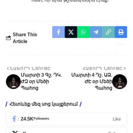
Share This
Article
ՆԱԽՈՐԴ ՆՅՈՒԹԸ
ՀԱՋՈՐԴ ՆՅՈՒԹԸ
Մարտի 3 Գշ. ԴԿ.
Մարտի 4 Դշ. ԱՁ.
ԺԶ օր Մեծի
ԺԷ օր Մեծի
Պահոց
Պահոց
Հետևեք մեզ սոց կայքերում
24.5K
Followers
Like