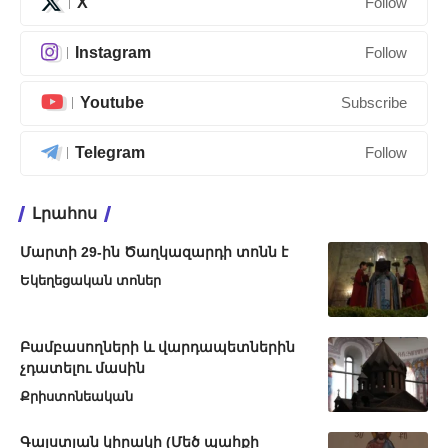
X
Follow
Instagram
Follow
Youtube
Subscribe
Telegram
Follow
Լրահոս
Մարտի 29-ին Ծաղկազարդի տոնն է
Եկեղեցական տոներ
Բամբասողների և վարդապետներին
չդատելու մասին
Քրիստոնեական
Գալստյան կիրակի (Մեծ պահքի