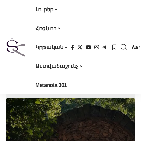
Լուրեր
Հոգևոր
Aa
Կրթական
Fon
Res
Աստվածաշունչ
Metanoia 301