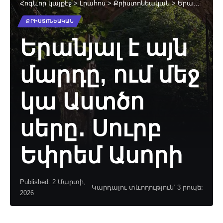
Հոգևոր կայքէջ
>
Լրահոս
>
Քրիստոնեական
>
Երանյալ է այն մարդը, ում մեջ կա Աստծո սերը․ Սուրբ Եփրեմ Ասորի
ՔՐԻՍՏՈՆԵԱԿԱՆ
Երանյալ է այն
մարդը, ում մեջ
կա Աստծո
սերը․ Սուրբ
Եփրեմ Ասորի
Published: 2 Մարտի,
Կարդալու տևողություն՝ 3 րոպե:
2026