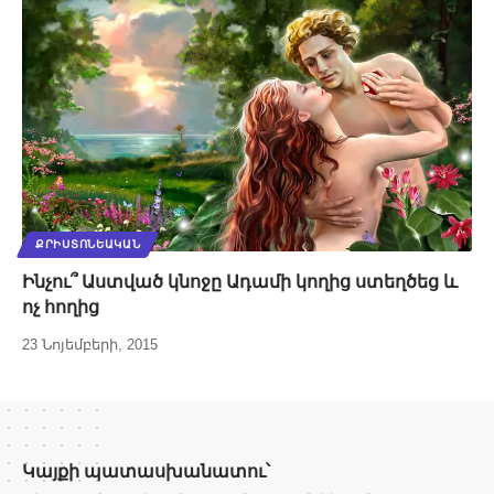
ՔՐԻՍՏՈՆԵԱԿԱՆ
Ինչու՞ Աստված կնոջը Ադամի կողից ստեղծեց և
ոչ հողից
23 Նոյեմբերի, 2015
Կայքի պատասխանատու՝