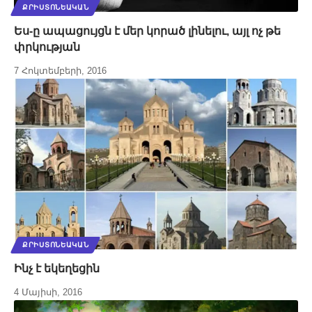
ՔՐԻՍՏՈՆԵԱԿԱՆ
Ես-ը ապացույցն է մեր կորած լինելու, այլ ոչ թե
փրկության
7 Հոկտեմբերի, 2016
ՔՐԻՍՏՈՆԵԱԿԱՆ
Ինչ է եկեղեցին
4 Մայիսի, 2016