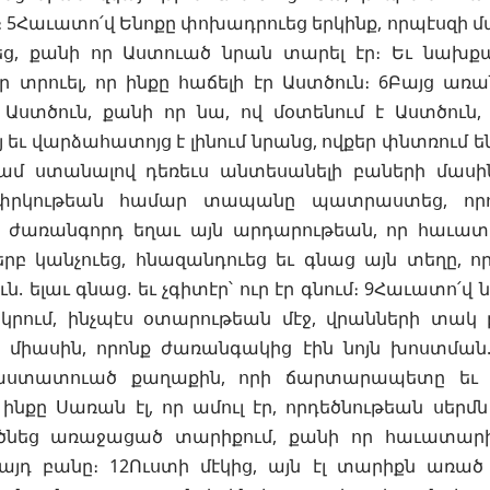
։ 5Հաւատո՛վ Ենոքը փոխադրուեց երկինք, որպէսզի մա
եց, քանի որ Աստուած նրան տարել էր։ Եւ նախքա
էր տրուել, որ ինքը հաճելի էր Աստծուն։ 6Բայց ա
լ Աստծուն, քանի որ նա, ով մօտենում է Աստծուն
եւ վարձահատոյց է լինում նրանց, ովքեր փնտռում են
ամ ստանալով դեռեւս անտեսանելի բաների մասին
փրկութեան համար տապանը պատրաստեց, որ
 ժառանգորդ եղաւ այն արդարութեան, որ հաւատից
րբ կանչուեց, հնազանդուեց եւ գնաց այն տեղը, ո
ն. ելաւ գնաց. եւ չգիտէր՝ ուր էր գնում։ 9Հաւատո
կրում, ինչպէս օտարութեան մէջ, վրանների տակ 
 միասին, որոնք ժառանգակից էին նոյն խոստման.
հաստատուած քաղաքին, որի ճարտարապետը եւ 
ինքը Սառան էլ, որ ամուլ էր, որդեծնութեան սերմ
 ծնեց առաջացած տարիքում, քանի որ հաւատար
յդ բանը։ 12Ուստի մէկից, այն էլ տարիքն առած 