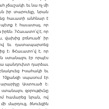
հ չճաշակի. եւ նա ոչ մի
ն իր տարուելը, նրան
ռանց հաւատի անհնար է
, պէտք է հաւատայ, որ
 իրեն։ 7Հաւատո՛վ է, որ
, վախից բռնուած՝ իր
ով եւ դատապարտեց
 է։ 8Հաւատո՛վ է, որ
րն ստանալու էր որպէս
՛վ նա պանդուխտ դարձաւ
բնակուեց Իսահակի եւ
 10քանզի սպասում էր
արարիչը Աստուած է։
ն ստանալու զօրութիւնը
իմ համարեց նրան, ով
մի մարդուց, ծնուեցին