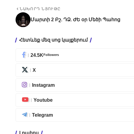
ՆԱԽՈՐԴ ՆՅՈՒԹԸ
Մարտի 2 Բշ. ԴՁ. ԺԵ օր Մեծի Պահոց
Հետևեք մեզ սոց կայքերում
24.5K
Followers
X
Instagram
Youtube
Telegram
Լրահոս