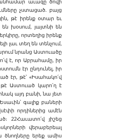
 անհամար աւազը ծովի
ւմները չստացած. բայց
ին, թէ իրենք օտար եւ
են խօսում, յայտնի են
 երկիրը, որտեղից իրենք
լի լաւ տեղ են տենչում,
մարում նրանց Աստուածը
վ է, որ Աբրահամը, իր
տումն էր ընդունել, իր
ած էր, թէ՝ «Իսահակո՛վ
 թէ Աստուած կարո՛ղ է
ինակ այդ բանի, նա յետ
Եսաւին՝ գալիք բաների
վսէփի որդիներից ամէն
ծ։ 22Հաւատո՛վ յիշեց
սկորների վերաբերեալ
ա ծնողները երեք ամիս