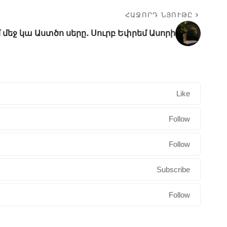
ՀԱՋՈՐԴ ՆՅՈՒԹԸ
մ մեջ կա Աստծո սերը․ Սուրբ Եփրեմ Ասորի
Like
Follow
Follow
Subscribe
Follow