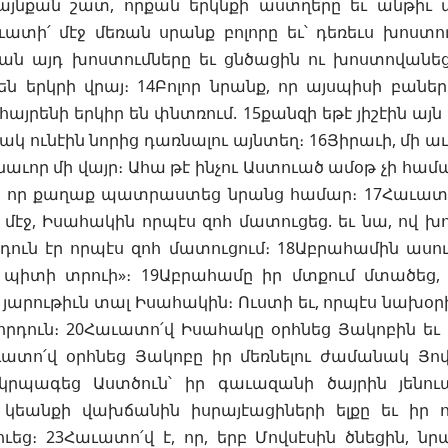
 այնքան շատ, որքան երկնքի աստղերը եւ անթիւ
ատի՛ մէջ մեռան սրանք բոլորը եւ՝ դեռեւս խոստո
ան այդ խոստումները եւ ցնծացին ու խոստովանեց
 երկրի վրայ։ 14Բոլոր նրանք, որ այսպիսի բաներ 
 հայրենի երկիր են փնտռում. 15քանզի եթէ յիշէին այն
կ ունէին նորից դառնալու այնտեղ։ 16Յիրաւի, մի աւե
կնաւոր մի վայր։ Ահա թէ ինչու Աստուած ամօթ չի հա
նի որ քաղաք պատրաստեց նրանց համար։ 17Հաւատո՛
մէջ, Իսահակին որպէս զոհ մատուցեց. եւ նա, ով խոս
դուն էր որպէս զոհ մատուցում։ 18Աբրահամին ասու
դ պիտի տրուի»։ 19Աբրահամը իր մտքում մտածեց,
էլ յարութիւն տալ Իսահակին։ Ուստի եւ, որպէս նախօր
րդուն։ 20Հաւատո՛վ Իսահակը օրհնեց Յակոբին եւ 
աւատո՛վ օրհնեց Յակոբը իր մեռնելու ժամանակ Յո
րկրպագեց Աստծուն՝ իր գաւազանի ծայրին յենուա
 կեանքի վախճանին իսրայէացիների ելքը եւ իր ո
եց։ 23Հաւատո՛վ է, որ, երբ Մովսէսին ծնեցին, նր