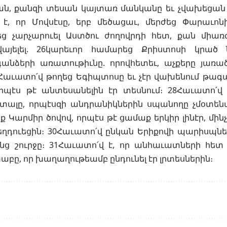
ան, քանզի տեսան կայտառ մանկանը եւ չվախեցան
է, որ Մովսէսը, երբ մեծացաւ, մերժեց Փարաւոնի
ց չարչարուել Աստծու ժողովրդի հետ, քան մի
վայելել. 26կարեւոր համարեց Քրիստոսի կրած
անձերի առատութիւնը. որովհետեւ, աչքերը յառա
Հաւատո՛վ թողեց Եգիպտոսը եւ չէր վախենում թագա
որպէս թէ անտեսանելին էր տեսնում։ 28Հաւատո՛
տալը, որպէսզի անդրանիկներին սպանողը չմօտենա
 Կարմիր ծովով, որպէս թէ ցամաք երկիր լինէր, մին
եղդուեցին։ 30Հաւատո՛վ ընկան Երիքովի պարիսպներ
անց շուրջը։ 31Հաւատո՛վ է, որ անհաւատների հե
բը, որ խաղաղութեամբ ընդունել էր լրտեսներին։