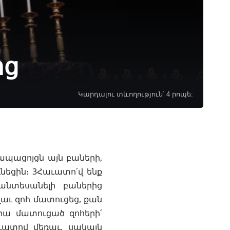
ոց
Կարդալու տևողություն՝ 4 րոպե:
 ապացոյցն այն բաների,
ւնեցին։ 3Հաւատո՛վ ենք
 անտեսանելի բաներից
լաւ զոհ մատուցեց, քան
նրա մատուցած զոհերի՛
ւատով մեռաւ, սակայն