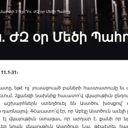
Մարտի 3 Գշ. ԴԿ. ԺԶ օր Մեծի Պահոց
Կ. ԺԶ օր Մեծի Պահ
11.1‐31։
աւատը, եթէ ոչ՝ յուսացուած բաների հաստատումը եւ
րեւում. 2քանզի նախնիք հաւատո՛վ վկայութիւն ընդո
ր աշխարհներն ստեղծուել են Աստծու խօսքով՝
 դառնալով։ 4Հաւատո՛վ էր, որ Աբէլը Աստծուն աւելի 
վ էլ վկայութիւն ստացաւ, որ արդար է. քանի որ 
եց նրան վկայութիւն Աստծուց։ Նա, թէպէտեւ հա