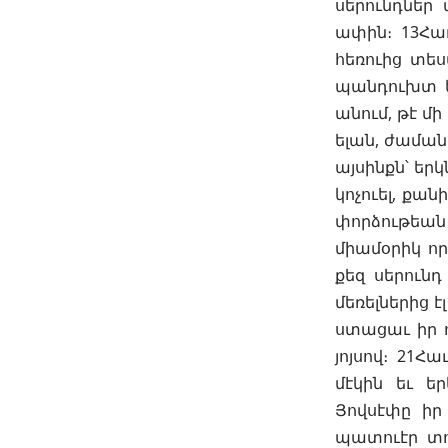
սերունդներ
ափին։ 13Հաւ
հեռուից տես
պանդուխտ են
անում, թէ մի
ելան, ժամանա
այսինքն՝ եր
կոչուել, քա
փորձութեան 
միամօրիկ որ
քեզ սերուն
մեռելներից 
ստացաւ իր ո
յոյսով։ 21Հ
մէկին եւ ե
Յովսէփը իր
պատուէր տու