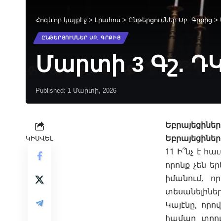
Հոգևոր կայքէջ
>
Լրահոս
>
Ընթերցումներ Սբ. Գրքից
>
ԸՆԹԵՐՑՈՒՄՆԵՐ ՍԲ. ԳՐՔԻՑ
Մարտի 3 Գշ. Դ
Published: 1 Մարտի, 2026
Եբրայեցիներ 
Եբրայեցիներ
ԿԻՍՎԵԼ
11 Ի՞նչ է հ
որոնք չեն ե
իմանում, ո
տեսանելիներ
Կայէնը, որո
համար տրու