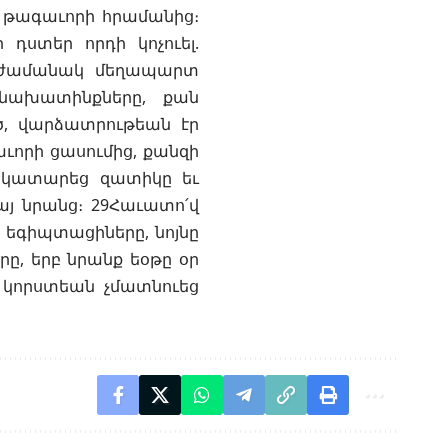
 թագաւորի հրամանից։
 դստեր որդի կոչուել.
առժամանակ մեղապարտ
 նախատինքները, քան
ծ, վարձատրութեան էր
ւորի ցասումից, քանզի
վ կատարեց զատիկը եւ
յ նրանց։ 29Հաւատո՛վ
չ եգիպտացիները, նոյնը
ը, երբ նրանք եօթը օր
տ կորստեան չմատնուեց