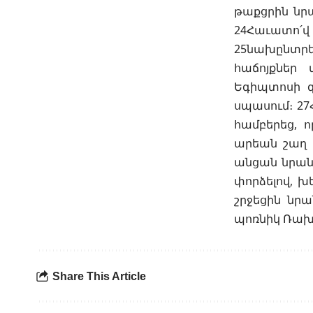
թաքցրին նր
24Հաւատո՛վ 
25նախընտրե
հաճոյքներ 
Եգիպտոսի գ
սպասում։ 27
համբերեց, 
արեան շաղ 
անցան նրանք
փորձելով, խ
շրջեցին նր
պոռնիկ Ռախա
Share This Article