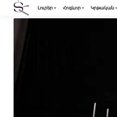
Լուրեր
Հոգևոր
Կրթական