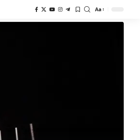
Aa
Font
Resizer