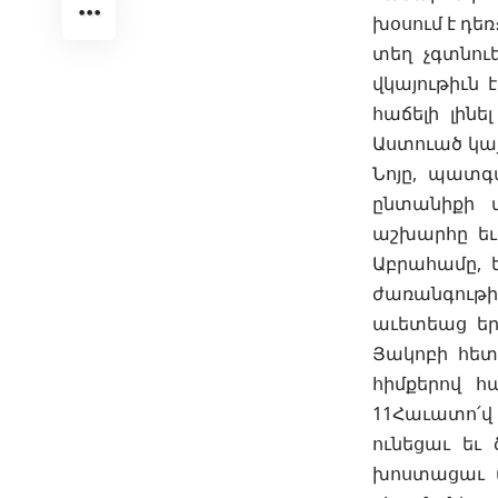
խօսում է դեռ
տեղ չգտնու
վկայութիւն 
հաճելի լինե
Աստուած կայ 
Նոյը, պատգ
ընտանիքի 
աշխարհը եւ
Աբրահամը, ե
ժառանգութիւ
աւետեաց եր
Յակոբի հետ
հիմքերով 
11Հաւատո՛վ 
ունեցաւ եւ
խոստացաւ ա