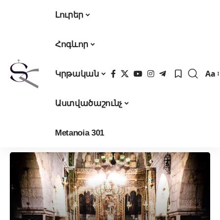
Լուրեր
Հոգևոր
Aa
Կրթական
Fon
Res
Աստվածաշունչ
Metanoia 301