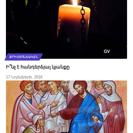
ՔՐԻՍՏՈՆԵԱԿԱՆ
Ի՞նչ է հանդերձյալ կյանքը
17 Նոյեմբերի, 2016