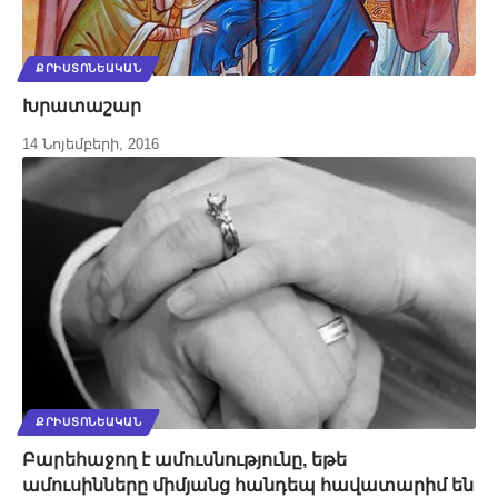
ՔՐԻՍՏՈՆԵԱԿԱՆ
Խրատաշար
14 Նոյեմբերի, 2016
ՔՐԻՍՏՈՆԵԱԿԱՆ
Բարեհաջող է ամուսնությունը, եթե
ամուսինները միմյանց հանդեպ հավատարիմ են