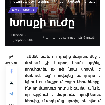
Հոգևոր կայքէջ
>
Լրահոս
>
Քրիստոնեական
>
Խոսքի ուժը
ՔՐԻՍՏՈՆԵԱԿԱՆ
Խոսքի ուժը
Published: 2
Կարդալու տևողություն՝ 5 րոպե:
Նոյեմբերի, 2016
«
Ամեն բան, որ դրսից մարդու մեջ է
մտնում, չի կարող նրան պղծել,
ԿԻՍՎԵԼ
որովհետեւ ոչ թե նրա սիրտն է
մտնում, այլ՝ որովայնը եւ դուրս է
ելնում ու մաքրում բոլոր կերածները
:
Ինչ որ մարդուց դուրս է գալիս, ա՛յն է,
որ պղծում է մարդուն, որովհետեւ
ներսից, մարդկանց սրտից են ելնում