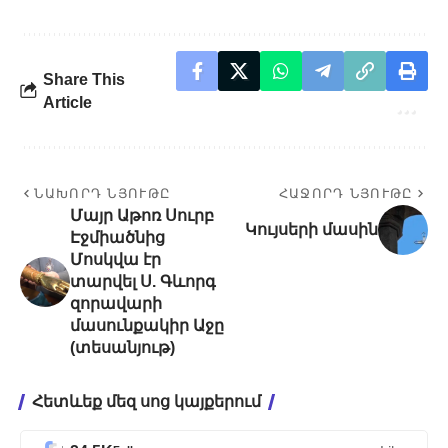
Share This
Article
ՆԱԽՈՐԴ ՆՅՈՒԹԸ
ՀԱՋՈՐԴ ՆՅՈՒԹԸ
Մայր Աթոռ Սուրբ
Կույսերի մասին
Էջմիածնից
Մոսկվա էր
տարվել Ս. Գևորգ
զորավարի
մասունքակիր Աջը
(տեսանյութ)
Հետևեք մեզ սոց կայքերում