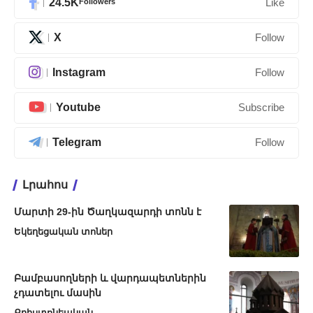
24.5K
Followers
Like
X
Follow
Instagram
Follow
Youtube
Subscribe
Telegram
Follow
Լրահոս
Մարտի 29-ին Ծաղկազարդի տոնն է
Եկեղեցական տոներ
Բամբասողների և վարդապետներին
չդատելու մասին
Քրիստոնեական