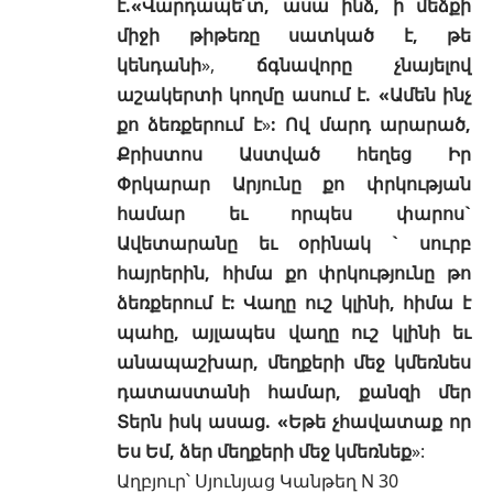
է.«Վարդապե՛տ, ասա ինձ, ի մեձքի
միջի թիթեռը սատկած է, թե
կենդանի
»,
ճգնավորը չնայելով
աշակերտի կողմը ասում է. «Ամեն ինչ
քո ձեռքերում է
»
: Ով մարդ արարած,
Քրիստոս Աստված հեղեց Իր
Փրկարար Արյունը քո փրկության
համար եւ որպես փարոս`
Ավետարանը եւ օրինակ ` սուրբ
հայրերին, հիմա քո փրկությունը թո
ձեռքերում է: Վաղը ուշ կլինի, հիմա է
պահը, այլապես վաղը ուշ կլինի եւ
անապաշխար, մեղքերի մեջ կմեռնես
դատաստանի համար, քանզի մեր
Տերն իսկ ասաց. «Եթե չհավատաք որ
Ես Եմ, ձեր մեղքերի մեջ կմեռնեք
»:
Աղբյուր՝ Սյունյաց Կանթեղ N 30