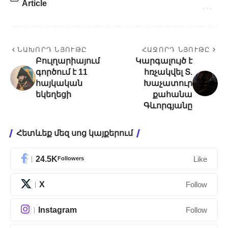
Article
ՆԱԽՈՐԴ ՆՅՈՒԹԸ
ՀԱՋՈՐԴ ՆՅՈՒԹԸ
Բուլղարիայում
Կարգալույծ է
գործում է 11
հռչակվել Տ.
հայկական
Խաչատուր
եկեղեցի
քահանա
Գևորգյանը
Հետևեք մեզ սոց կայքերում
24.5K
Followers
Like
X
Follow
Instagram
Follow