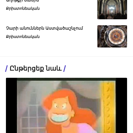
Աղոթքի մասին
Քրիստոնեական
Չարի անուններն Աստվածաշնչում
Քրիստոնեական
Ընթերցեք նաև