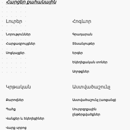
Հարցեր քահանային
Լուրեր
Հոգևոր
Նորություններ
Գրադարան
Հարցազրույցներ
Տեսանյութեր
Սոցկայքեր
Երգեր
Եկեղեցական տոներ
Աղոթքներ
Կրթական
Աստվածաշունչ
Քարոզներ
Աստվածաշունչ (առցանց)
Պահք
Սուրբգրքային
ընթերցվածքներ
Վանքեր և եկեղեցիներ
Վարք սրբոց