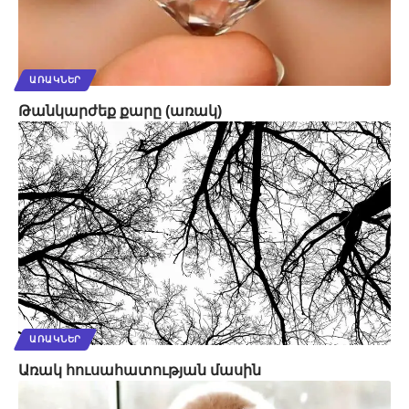
ԱՌԱԿՆԵՐ
Թանկարժեք քարը (առակ)
ԱՌԱԿՆԵՐ
Առակ հուսահատության մասին