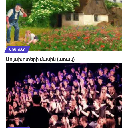
ԱՌԱԿՆԵՐ
Մոլախոտերի մասին (առակ)