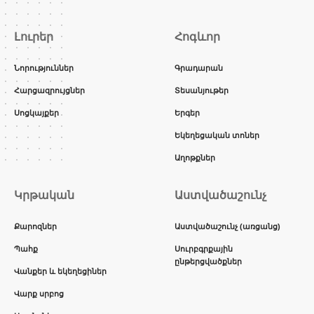
Լուրեր
Հոգևոր
Նորություններ
Գրադարան
Հարցազրույցներ
Տեսանյութեր
Սոցկայքեր
Երգեր
Եկեղեցական տոներ
Աղոթքներ
Կրթական
Աստվածաշունչ
Քարոզներ
Աստվածաշունչ (առցանց)
Պահք
Սուրբգրքային
ընթերցվածքներ
Վանքեր և եկեղեցիներ
Վարք սրբոց