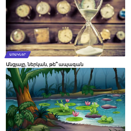
ԱՌԱԿՆԵՐ
Անցյալը, ներկան, թե՞ ապագան