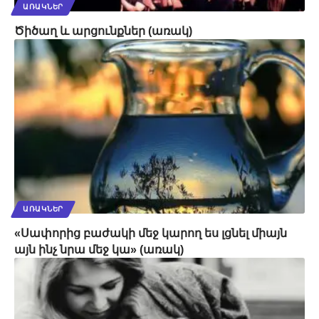
ԱՌԱԿՆԵՐ
Ծիծաղ և արցունքներ (առակ)
ԱՌԱԿՆԵՐ
«Սափորից բաժակի մեջ կարող ես լցնել միայն
այն ինչ նրա մեջ կա» (առակ)