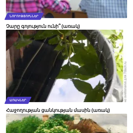
ՆՈՐՈՒԹՅՈՒՆՆԵՐ
Չարը գոյություն ունի՞ (առակ)
ԱՌԱԿՆԵՐ
Հաջողության ցանկության մասին (առակ)