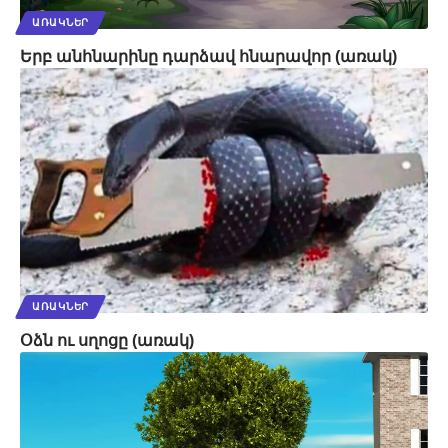
ԱՌԱԿՆԵՐ
Երբ անհնարինը դարձավ հնարավոր (առակ)
ԱՌԱԿՆԵՐ
Օձն ու սղոցը (առակ)