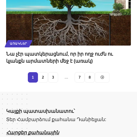
ԱՌԱԿՆԵՐ
Նա չէր պատկերացնում, որ իր ողջ ուժն ու
կյանքն արմատների մեջ է (առակ)
1
2
3
…
7
8
Կայքի պատասխանատու՝
Տեր Համբարձում քահանա Դանիելյան:
Հարցեր քահանային