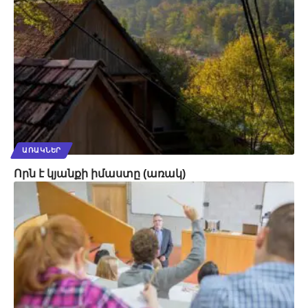
ԱՌԱԿՆԵՐ
Որն է կյանքի իմաստը (առակ)