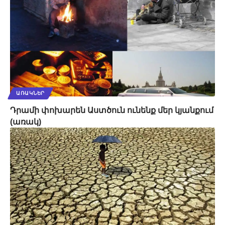
ԱՌԱԿՆԵՐ
Դրամի փոխարեն Աստծուն ունենք մեր կյանքում
(առակ)