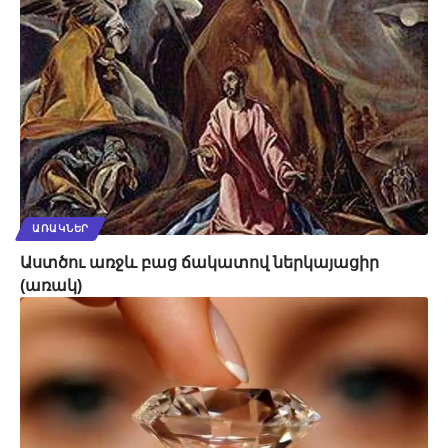
ԱՌԱԿՆԵՐ
Աստծու առջև բաց ճակատով ներկայացիր
(առակ)