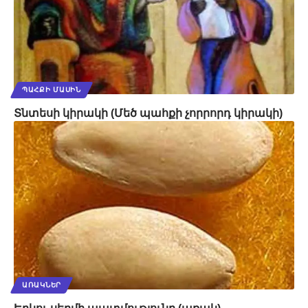
ՊԱՀՔԻ ՄԱՍԻՆ
Տնտեսի կիրակի (Մեծ պահքի չորրորդ կիրակի)
ԱՌԱԿՆԵՐ