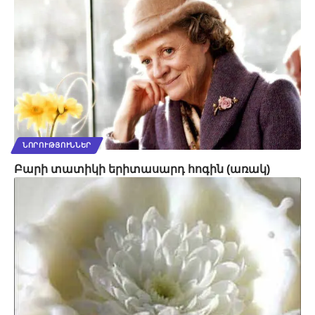
ՆՈՐՈՒԹՅՈՒՆՆԵՐ
Բարի տատիկի երիտասարդ հոգին (առակ)