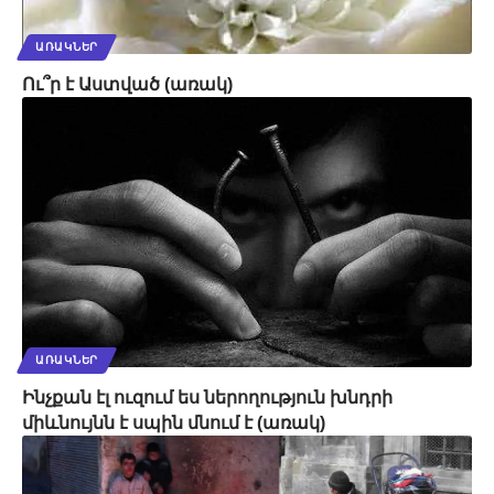
ԱՌԱԿՆԵՐ
Ու՞ր է Աստված (առակ)
ԱՌԱԿՆԵՐ
Ինչքան էլ ուզում ես ներողություն խնդրի
միևնույնն է սպին մնում է (առակ)