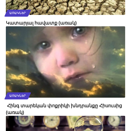
ԱՌԱԿՆԵՐ
Կատարյալ հավատք (առակ)
ԱՌԱԿՆԵՐ
Հինգ տարեկան փոքրիկի խնդրանքը Հիսուսից
(առակ)