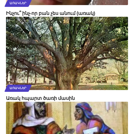
ԱՌԱԿՆԵՐ
Ինչու՞ ինչ-որ բան չես անում (առակ)
ԱՌԱԿՆԵՐ
Առակ հպարտ ծառի մասին