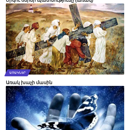
Երկու սերմի պատմությունը (առակ)
ԱՌԱԿՆԵՐ
Առակ խաչի մասին