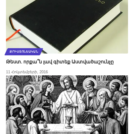
ՔՐԻՍՏՈՆԵԱԿԱՆ
Թեստ. որքա՞ն լավ գիտեք Աստվածաշունչը
11 Հոկտեմբերի, 2016