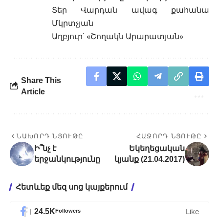
Տեր Վարդան ավագ քահանա
Մկրտչյան
Աղբյուր՝ «Շողակն Արարատյան»
Share This
Article
ՆԱԽՈՐԴ ՆՅՈՒԹԸ
ՀԱՋՈՐԴ ՆՅՈՒԹԸ
Ի՞նչ է
Եկեղեցական
երջանկությունը
կյանք (21.04.2017)
Հետևեք մեզ սոց կայքերում
24.5K
Followers
Like