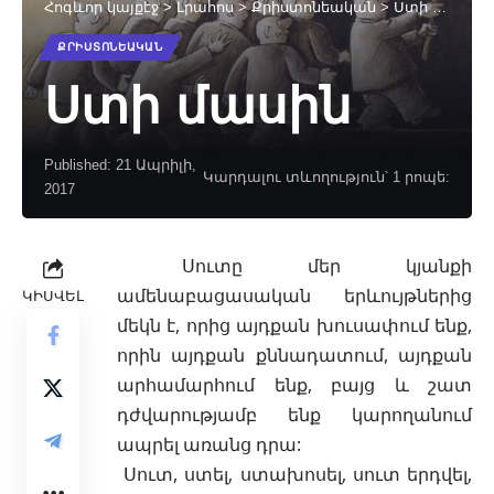
Հոգևոր կայքէջ
>
Լրահոս
>
Քրիստոնեական
>
Ստի մասին
ՔՐԻՍՏՈՆԵԱԿԱՆ
Ստի մասին
Published: 21 Ապրիլի,
Կարդալու տևողություն՝ 1 րոպե:
2017
Սուտը մեր կյանքի
ամենաբացասական երևույթներից
ԿԻՍՎԵԼ
մեկն է, որից այդքան խուսափում ենք,
որին այդքան քննադատում, այդքան
արհամարհում ենք, բայց և շատ
դժվարությամբ ենք կարողանում
ապրել
առանց դրա:
Սուտ, ստել, ստախոսել, սուտ երդվել,