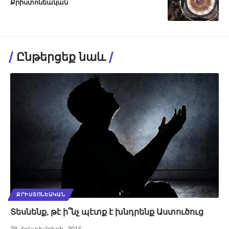
Քրիստոնեական
Ընթերցեք նաև
ՔՐԻՍՏՈՆԵԱԿԱՆ
Տեսնենք, թէ ի՞նչ պէտք է խնդրենք Աստուծուց