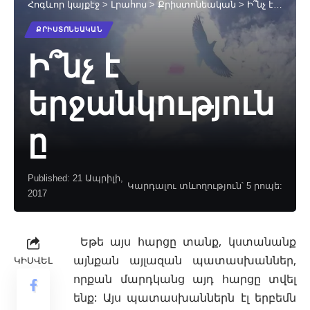
Հոգևոր կայքէջ
>
Լրահոս
>
Քրիստոնեական
>
Ի՞նչ է երջանկությունը
ՔՐԻՍՏՈՆԵԱԿԱՆ
Ի՞նչ է
երջանկություն
ը
Published: 21 Ապրիլի,
Կարդալու տևողություն՝ 5 րոպե:
2017
Եթե այս հարցը տանք, կստանանք
այնքան այլազան պատասխաններ,
ԿԻՍՎԵԼ
որքան մարդկանց այդ հարցը տվել
ենք: Այս պատասխաններն էլ երբեմն