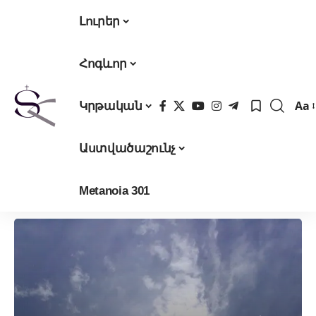
Լուրեր
Հոգևոր
Aa
Կրթական
Fon
Res
Աստվածաշունչ
Metanoia 301