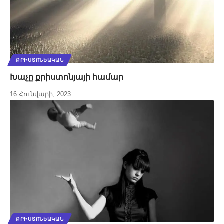
ՔՐԻՍՏՈՆԵԱԿԱՆ
Խաչը քրիստոնյայի համար
16 Հունվարի, 2023
ՔՐԻՍՏՈՆԵԱԿԱՆ