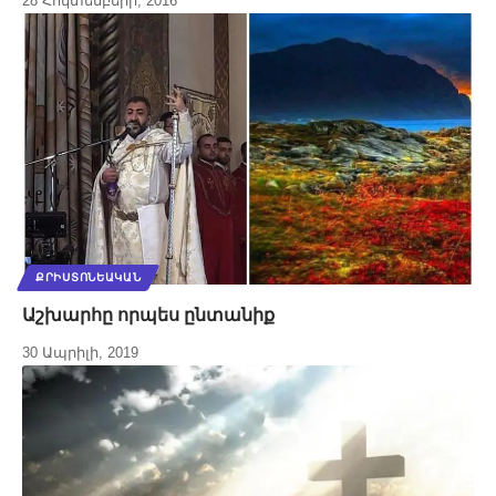
28 Հոկտեմբերի, 2016
ՔՐԻՍՏՈՆԵԱԿԱՆ
Աշխարհը որպես ընտանիք
30 Ապրիլի, 2019