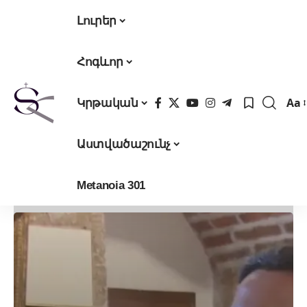
Լուրեր
Հոգևոր
Aa
Կրթական
Fon
Res
Աստվածաշունչ
Metanoia 301