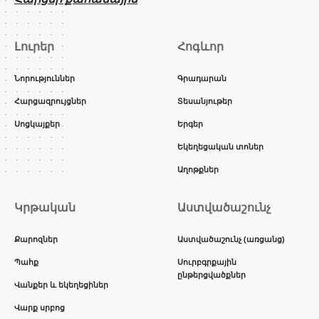
Լուրեր
Հոգևոր
Նորություններ
Գրադարան
Հարցազրույցներ
Տեսանյութեր
Սոցկայքեր
Երգեր
Եկեղեցական տոներ
Աղոթքներ
Կրթական
Աստվածաշունչ
Քարոզներ
Աստվածաշունչ (առցանց)
Պահք
Սուրբգրքային
ընթերցվածքներ
Վանքեր և եկեղեցիներ
Վարք սրբոց