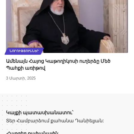
ՆՈՐՈՒԹՅՈՒՆՆԵՐ
Ամենայն Հայոց Կաթողիկոսի ուղերձը Մեծ
Պահքի առիթով
3 Մարտի, 2025
Կայքի պատասխանատու՝
Տեր Համբարձում քահանա Դանիելյան:
Հարցեր քահանային