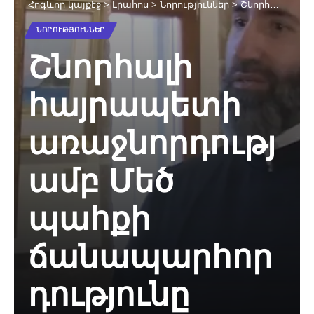
Հոգևոր կայքէջ
>
Լրահոս
>
Նորություններ
>
Շնորհալի հայրապետի առաջնորդությամբ Մեծ պահքի ճանապարհորդությունը շարունակվում է (տեսանյութ)
ՆՈՐՈՒԹՅՈՒՆՆԵՐ
Շնորհալի
հայրապետի
առաջնորդությ
ամբ Մեծ
պահքի
ճանապարհոր
դությունը