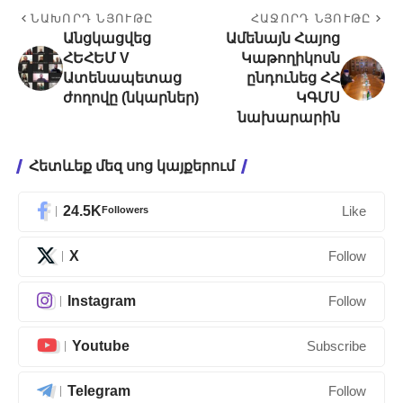
ՆԱԽՈՐԴ ՆՅՈՒԹԸ
ՀԱՋՈՐԴ ՆՅՈՒԹԸ
Անցկացվեց
Ամենայն Հայոց
ՀԵՀԵՄ V
Կաթողիկոսն
Ատենապետաց
ընդունեց ՀՀ
ժողովը (նկարներ)
ԿԳՄՍ
նախարարին
Հետևեք մեզ սոց կայքերում
24.5K
Followers
Like
X
Follow
Instagram
Follow
Youtube
Subscribe
Telegram
Follow