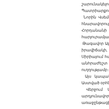
շարունակե
Պատրիարքու
Նորին Վսեմ
հնարավորո
Հորդանանի
հարյուրամյա
Թագավոր Աբդ
իրավիճակի
Սիրիայում հ
անհրաժեշտ 
ուղղությամբ։
Այս կապակց
Աստված օրհ
Վերջում Ա
արդյունավ
առաջընթացի