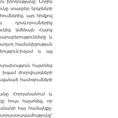
ու իրողությանը՝ Նորին
ունը տարբեր երկրների
ումներից, այդ հիմքով
ն դրսևորումներից
ունից Ամենայն Հայոց
արաբերությունները և
 խաղաղ համակեցության
ություն-իսլամ և այլ
ուրախություն հայտնեց
իսլամ ժողովուրդների
դավանած համոզումների
անը Հորդանանում և
ը հույս հայտնեց, որ
նանի հայ համայնքը։
աստակամությունը՝