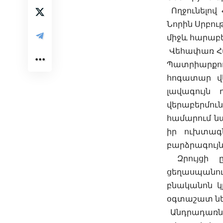
Ողջունելով
Նորին Սրբութ
միջև հարաբե
Վեհափառ Հա
Պատրիարքու
հոգատար վե
լավագույն 
վերաբերմու
համարում ն
իր ուխտագ
բարձրագույն
Զրույցի ը
ցեղասպանութ
բնականոն կյ
օգտաշատ ներ
Անդրադառնա