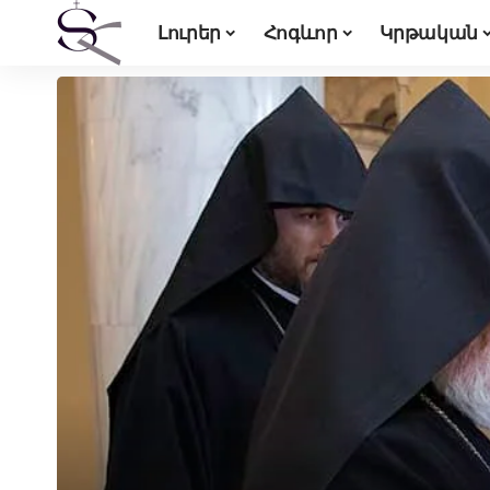
Լուրեր
Հոգևոր
Կրթական