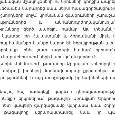
զանազան մշակույթների ու կրոնների կողքին ապրել
ը մեծապես կարևորեց նաև սերտ համագործակցությ
նորդների միջև՝ կրոնական զգացումների չարաշահ
ություններից և անհանդուրժողականությա
յունները զերծ պահելու համար: Այս տեսանկյ
 նկատեց, որ Հայաստանի և Հորդանանի միջև հ
հայ համայնքի կյանքը կարող են եղբայրության և
օրինակը լինել շատ ազգերի համար՝ քրիստոնե
 հարաբերությունների կառուցման գործում:
որին Վսեմություն թագավոր Աբդալլահ Երկրորդն 
առիթով՝ խոսելով մասնավորաբար քրիստոնյա ու 
ությունների և այդ առնչությամբ իր նախնիների 
ալով հայ համայնքի կարևոր դերակատարությ
րևելքի երկրներում՝ թագավոր Աբդալլահ Երկրորդ
 հետ կապերի զարգացմամբ կզորանա նաև Հորդա
ի թագավորը վերահաստատեց նաև իր պատր