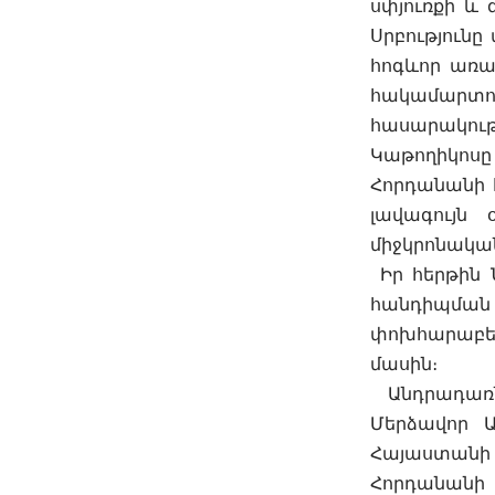
սփյուռքի և 
Սրբություն
հոգևոր առաջ
հակամարտ
հասարակութ
Կաթողիկոսը
Հորդանանի 
լավագույն 
միջկրոնական
Իր հերթին Ն
հանդիպման 
փոխհարաբեր
մասին։
Անդրադառն
Մերձավոր Ա
Հայաստանի
Հորդանան