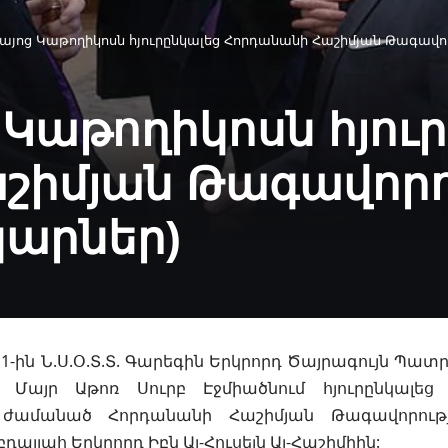
Հայոց Կաթողիկոսն հյուրընկալեց Հորդանանի Հաշիմյան Թագավո
 Կաթողիկոսն հյու
շիմյան Թագավորո
կարներ)
-ին Ն.Ս.Օ.Տ.Տ. Գարեգին Երկրորդ Ծայրագույն Պատ
ը Մայր Աթոռ Սուրբ
Էջմիածնում հյուրընկալե
ժամանած Հորդանանի Հաշիմյան Թագավորութ
բդալլահ Երկրորդ Իբն Ալ-Հուսեյն Ալ-Հաշիմիին: