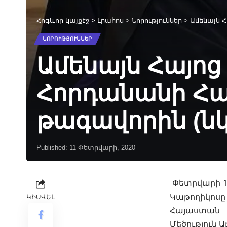
Հոգևոր կայքէջ
>
Լրահոս
>
Նորություններ
>
Ամենայն 
ՆՈՐՈՒԹՅՈՒՆՆԵՐ
Ամենայն Հայոց
Հորդանանի Հա
թագավորին (ն
Published: 11 Փետրվարի, 2020
Փետրվարի 11
Կաթողիկոս
ԿԻՍՎԵԼ
Հայաստան 
Մեծություն Ա