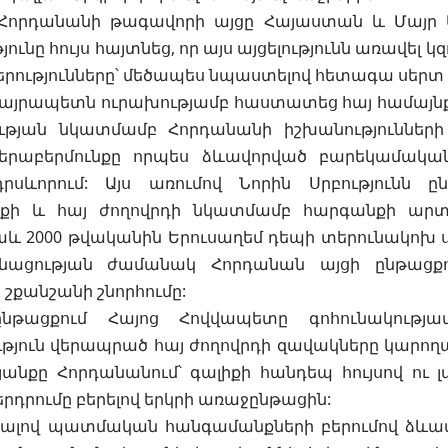
 Հորդանանի թագավորի այցը Հայաստան և Մայր Ա
յունը հույս հայտնեց, որ այս այցելությունն առավել կ
րությունները՝ մեծապես նպաստելով հետագա սերտ 
յրապետն ուրախությամբ հաստատեց հայ համայնքի
թյան նկատմամբ Հորդանանի իշխանությունների
րաբերմունքը որպես ձևավորված բարեկամական 
դրսևորում: Այս առումով Նորին Սրբությունն 
նքի և հայ ժողովրդի նկատմամբ հարգանքի արտ
աև 2000 թվականին Երուսաղեմ դեպի տերունակոխ
նացության ժամանակ Հորդանան այցի ընթացքո
 շքանշանի շնորհումը:
նթացքում Հայոց Հովվապետը գոհունակությա
յուն վերապրած հայ ժողովրդի զավակները կարողաց
անքը Հորդանանում՝ գալիքի հանդեպ հույսով ու 
դրումը բերելով երկրի առաջընթացին:
լով պատմական հանգամանքների բերումով ձևավ