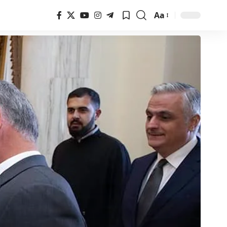
Aa
Font
Resizer