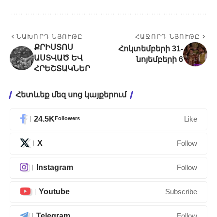
ՆԱԽՈՐԴ ՆՅՈՒԹԸ
ՀԱՋՈՐԴ ՆՅՈՒԹԸ
ՔՐԻՍՏՈՍ
Հոկտեմբերի 31-
ԱՍՏՎԱԾ ԵՎ
նոյեմբերի 6
ՀՐԵՇՏԱԿՆԵՐ
Հետևեք մեզ սոց կայքերում
24.5K
Followers
Like
X
Follow
Instagram
Follow
Youtube
Subscribe
Telegram
Follow