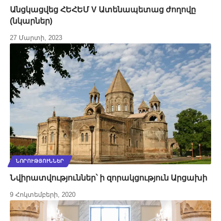
Անցկացվեց ՀԵՀԵՄ V Ատենապետաց ժողովը
(նկարներ)
27 Մարտի, 2023
ՆՈՐՈՒԹՅՈՒՆՆԵՐ
Նվիրատվություններ՝ ի զորակցություն Արցախի
9 Հոկտեմբերի, 2020