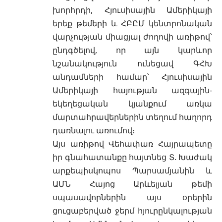
խորհրդի, Հյուսիսային Ամերիկայի
երեք թեմերի և ՀԲԸՄ կենտրոնական
վարչության միացյալ ժողովի առիթով՝
ընդգծելով, որ այն կարևոր
նշանակություն ունեցավ ԳՀԽ
անդամների համար՝ Հյուսիսային
Ամերիկայի հայության ազգային-
եկեղեցական կյանքում առկա
մարտահրավերներին տեղում հաղորդ
դառնալու առումով։
Այս առիթով Վեհափառ Հայրապետը
իր գնահատանքը հայտնեց Տ. Խաժակ
արքեպիսկոպոս Պարսամյանին և
ԱՄՆ Հայոց Արևելյան թեմի
սպասավորներին այս օրերին
ցուցաբերված ջերմ հյուրընկալության