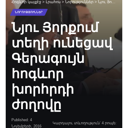
Հոգևոր կայքէջ
>
Լրահոս
>
Նորություններ
>
Նյու Յորքում տեղի ունեցավ Գերագույն հոգևոր խորհրդի ժողովը
ՆՈՐՈՒԹՅՈՒՆՆԵՐ
Նյու Յորքում
տեղի ունեցավ
Գերագույն
հոգևոր
խորհրդի
ժողովը
Published: 4
Կարդալու տևողություն՝ 4 րոպե:
Նոյեմբերի, 2016