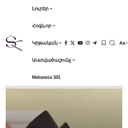
Լուրեր
Հոգևոր
Aa
Կրթական
Fon
Res
Աստվածաշունչ
Metanoia 301