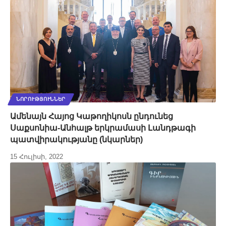
ՆՈՐՈՒԹՅՈՒՆՆԵՐ
Ամենայն Հայոց Կաթողիկոսն ընդունեց
Սաքսոնիա-Անհալթ երկրամասի Լանդթագի
պատվիրակությանը (նկարներ)
15 Հուլիսի, 2022