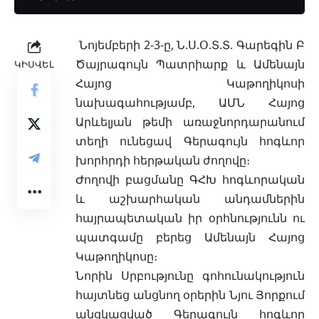
Նոյեմբերի 2-3-ը, Ն.Ս.Օ.Տ.Տ. Գարեգին Բ
Ծայրագույն Պատրիարք և Ամենայն
ԿԻՍՎԵԼ
Հայոց Կաթողիկոսի
նախագահությամբ, ԱՄՆ Հայոց
Արևելյան
թեմի առաջնորդարանում
տեղի ունեցավ Գերագույն հոգևոր
խորհրդի հերթական ժողովը։
Ժողովի բացմանը ԳՀԽ հոգևորական
և աշխարհական անդամներին
հայրապետական իր օրհնությունն ու
պատգամը բերեց Ամենայն Հայոց
Կաթողիկոսը։
Նորին Սրբությունը գոհունակություն
հայտնեց անցնող օրերին Նյու Յորքում
անցկացված Գերագույն հոգևոր