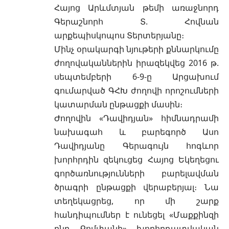
Հայոց Արևմտյան թեմի առաջնորդ
Գերաշնորհ Տ. Հովնան
արքեպիսկոպոս Տերտերյանը։
Մինչ օրակարգի նյութերի քննարկումը
ժողովականներին իրազեկվեց 2016 թ.
սեպտեմբերի 6-9-ը Արցախում
գումարված ԳՀԽ ժողովի որոշումների
կատարման ընթացքի մասին։
Ժողովին «Դավիդյան» հիմնադրամի
նախագահ և բարեգործ Ասո
Դավիդյանը Գերագույն հոգևոր
խորհրդին զեկուցեց Հայոց Եկեղեցու
գործառնությունների բարելավման
ծրագրի ընթացքի վերաբերյալ։ Նա
տեղեկացրեց, որ մի շարք
հանդիպումներ է ունեցել «Մաքքինզի
ընդ Քոմփանի» խորհրդատվական