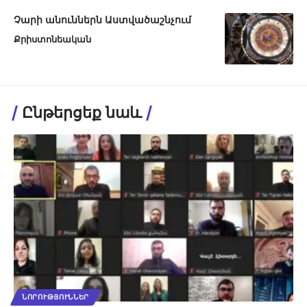
Չարի անուններն Աստվածաշնչում
Քրիստոնեական
Ընթերցեք նաև
ՆՈՐՈՒԹՅՈՒՆՆԵՐ