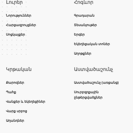
Լուրեր
Հոգևոր
Նորություններ
Գրադարան
Հարցազրույցներ
Տեսանյութեր
Սոցկայքեր
Երգեր
Եկեղեցական տոներ
Աղոթքներ
Կրթական
Աստվածաշունչ
Քարոզներ
Աստվածաշունչ (առցանց)
Պահք
Սուրբգրքային
ընթերցվածքներ
Վանքեր և եկեղեցիներ
Վարք սրբոց
Աղանդներ