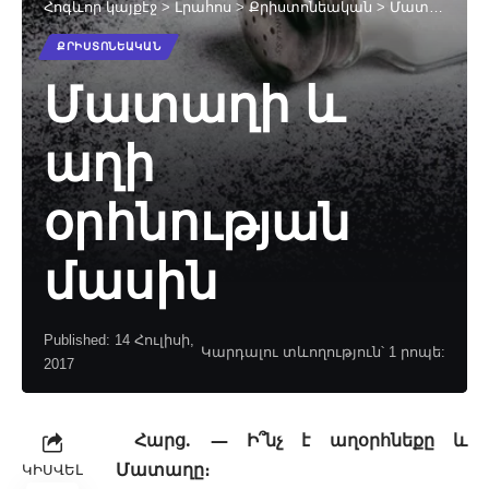
Հոգևոր կայքէջ
>
Լրահոս
>
Քրիստոնեական
>
Մատաղի և աղի օրհնության մասին
ՔՐԻՍՏՈՆԵԱԿԱՆ
Մատաղի և
աղի
օրհնության
մասին
Published: 14 Հուլիսի,
Կարդալու տևողություն՝ 1 րոպե:
2017
Հարց. — Ի՞նչ է աղօրհնեքը և
Մատաղը։
ԿԻՍՎԵԼ