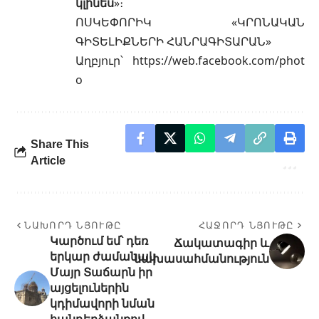
կլինես
»։
ՈՍԿԵՓՈՐԻԿ «ԿՐՈՆԱԿԱՆ
ԳԻՏԵԼԻՔՆԵՐԻ ՀԱՆՐԱԳԻՏԱՐԱՆ»
Աղբյուր՝
https://web.facebook.com/phot
o
Share This
Article
ՆԱԽՈՐԴ ՆՅՈՒԹԸ
ՀԱՋՈՐԴ ՆՅՈՒԹԸ
Կարծում եմ՝ դեռ
Ճակատագիր և
երկար ժամանակ
նախասահմանություն
Մայր Տաճարն իր
այցելուներին
կդիմավորի նման