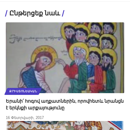
Ընթերցեք նաև
ՔՐԻՍՏՈՆԵԱԿԱՆ
Երանի՛ հոգով աղքատներին, որովհետև նրանցն
է երկնքի արքայությունը
16 Փետրվարի, 2017