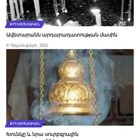
ՔՐԻՍՏՈՆԵԱԿԱՆ
Ավետարանն արդարադատության մասին
9 Դեկտեմբերի, 2022
ՔՐԻՍՏՈՆԵԱԿԱՆ
Խունկը և նրա սուրբգրային