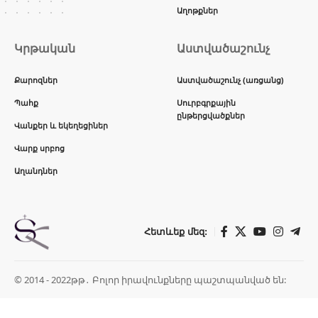
Աղոթքներ
Կրթական
Աստվածաշունչ
Քարոզներ
Աստվածաշունչ (առցանց)
Պահք
Սուրբգրքային
ընթերցվածքներ
Վանքեր և եկեղեցիներ
Վարք սրբոց
Աղանդներ
Հետևեք մեզ:
© 2014 - 2022թթ․ Բոլոր իրավունքները պաշտպանված են: