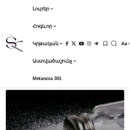
Լուրեր
Հոգևոր
Aa
Կրթական
Fon
Res
Աստվածաշունչ
Metanoia 301