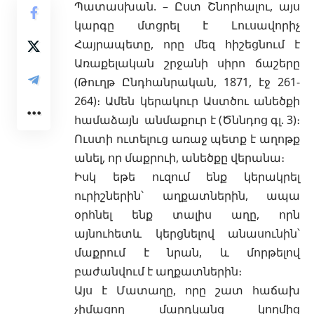
Պատասխան. –
Ըստ Շնորհալու, այս
կարգը մտցրել է Լուսավորիչ
Հայրապետը, որը մեզ հիշեցնում է
Առաքելական շրջանի
սիրո ճաշերը
(Թուղթ Ընդհանրական, 1871, էջ 261-
264)։ Ամեն կերակուր Աստծու անեծքի
համաձայն անմաքուր է (
Ծննդոց գլ. 3
)։
Ուստի
ուտելուց առաջ
պետք է աղոթք
անել, որ մաքրուի, անեծքը վերանա։
Իսկ եթե ուզում ենք կերակրել
ուրիշներին՝ աղքատներին, ապա
օրհնել ենք տալիս աղը, որն
այնուհետև կերցնելով անասունին՝
մաքրում է նրան, և մորթելով
բաժանվում է աղքատներին։
Այս է Մատաղը, որը շատ հաճախ
չիմացող մարդկանց կողմից