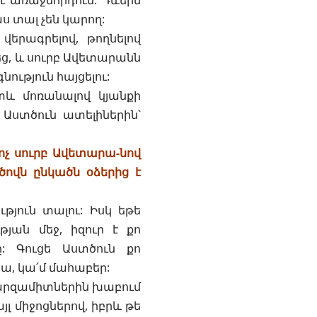
է առաջնորդում: Դևերն
ս տալ չեն կարող:
երագրելով, թողնելով
եց, և սուրբ Ավետարանն
ություն հայցելու:
տև մոռանալով կյանքի
 Աստծուն ատելիներին՝
ոչ սուրբ Ավետարա-նով
ծովն ընկածն օձերից է
թյուն տալու: Իսկ եթե
թյան մեջ, իզուր է քո
: Գուցե Աստծուն քո
ա, կա՛մ մահաբեր:
արզամիտներին խաբում
յլ միջոցներով, իբրև թե