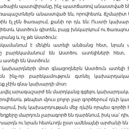
ածային պատվիրանը, ինչ պատճառով անաստված են
ապաշտներն անաստված են, որովհետև ճշմարիտ Աս
ին էլ չեն ծառայում, քանի որ դև են: Ուստի կախ
վհետև Աստծուն գիտեն, բայց
խնկարկում
ու ծառայում
րանց և ոչ թե Աստծուն:
կամանում է մեկին ատելի անձանց հետ, նրան ա
 բարեկամանում են Աստծու ատելիների հետ, ո
ատելի են Աստծուն:
ախարդների մոտ գնացողներն Աստծուն ատելի ե
են ինչ-որ բարեկամություն գտնել կախարդական
եք չէին գնա կախարդի մոտ:
վել արագաշարժ են մարդկանց գցելու կախարդական 
որովհետև թեպետ մյուս բոլոր չար գործերում դևի կա
ռայում, իսկ կախարդության մեջ դևին որպես գործի 
մեղքերը
մարդուն չարագործ են դարձնում, իսկ սա՝ դ
խարդն ու նրան հետևողն ըստ ամենայնի արժանի 