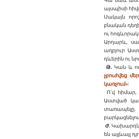
Կա նաև ասես
այսպիսի հիվ
Սակայն որո
բնական դեղե
ու հոգևորակա
Արդարև, սա
աղբյուր Աստ
դևերին ու ն
Թ.
Կան և ոմ
չբուժվեց մե
կառչում
»:
Ո՛վ հիմար, 
Աստված կամ
տառապելը, 
բարկացնելու
Ժ
. Կախարդն
են այլևայլ դ