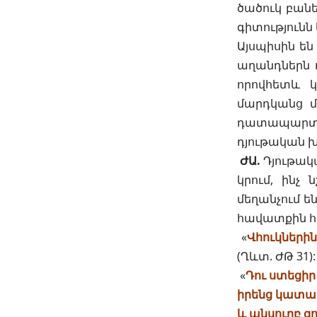
ծածուկ բանե
գիտությունն 
Այսպիսին ե
աղանդներն ո
որովհետև կ
մարդկանց մ
դատապարտու
դյութական խ
ԺԱ.
Դյութակա
կրում, ինչ
մեղանչում ե
հավատքին հ
«
Վհուկներին
(
Ղևտ. ԺԹ 31
):
«
Դու ստեցիր
իրենց կատար
և անսուրբ զ