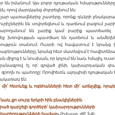
ր են իմանում: Այս բոլոր դյութական հմայություն
են, որով մարդկանց մոլորեցնում են:
ն չար պառավներից շատերը, որոնք դևերի բնակար
ւրիշներին են սովորեցնում և դառնում բազում չար
արողանում են չարիք կամ բարիք պատճառել մե
եջ խռովության պատճառ են դառնում և անմեղն
թյուն տանում: Ուստի ով հավատում է նրանց խ
աբեությունները, նրանց հետ մատնվում է հավիտեն
ն միջոց է և նուսխան, որ կոչում են նաև հմայիլ, ուստ
 նշանագրով էլ որ գրված լինի, կախարդական փ
ն գրողն ու պահողը: Որովհետև այդպիսի դյութական հ
ակառակ են:
 մի՛ հետևեք և ոգեհանների հետ մի՛ առնչվեք, որպ
 նաև քո սուրբ երկրի հին բնակիչներին
ած գարշելի գործերի՝ կախարդությունների
ոհաբերությունների համար
» (
Իմաստ. ԺԲ 3-4
):