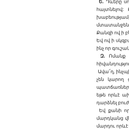
Ե.
Դևերը սո
հայտնելով:
խաբեությա
մտատանջեն ո
Քանզի ով ի բ
Եվ ով ի սկզ
ինչ որ գուշա
Զ.
Ոմանք հ
հիվանդությու
Ավա՜ղ, ինչպ
չեն կարող 
պատճառներով
եթե որևէ ա
դարձնել բուժ
Եվ քանի որ
մարդկանց վն
մարդու որևէ