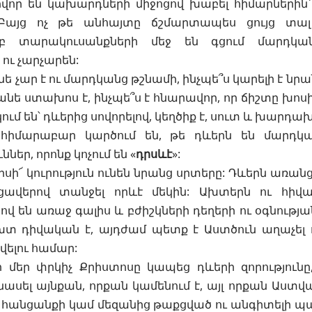
վոր են կախարդների միջոցով խաբել հիմարներին՝
 Բայց ոչ թե անհայտը ճշմարտապես ցույց տալ
մբ տարակուսանքների մեջ են գցում մարդկա
ւ չարչարեն:
նե չար է ու մարդկանց թշնամի, ինչպե՞ս կարելի է նրա
բանե ստախոս է, ինչպե՞ս է հնարավոր, որ ճիշտը խոս
կում են՝ դևերից սովորելով, կեղծիք է, սուտ և խարդախ
իմարաբար կարծում են, թե դևերն են մարդկ
ններ, որոնք կոչում են «
դրսևէ
»:
իսի՜ կուրություն ունեն նրանց սրտերը: Դևերն առանց
ցավերով տանջել որևէ մեկին: Ախտերն ու հիվան
 են առաջ գալիս և բժիշկների դեղերի ու օգնության
խտ դիվական է, այդժամ պետք է Աստծուն աղաչել 
վելու համար:
 մեր փրկիչ Քրիստոսը կապեց դևերի զորությունը
ասել այնքան, որքան կամենում է, այլ որքան Աստված
 հանցանքի կամ մեզանից թաքցված ու անգիտելի պ