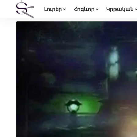
Լուրեր
Հոգևոր
Կրթական