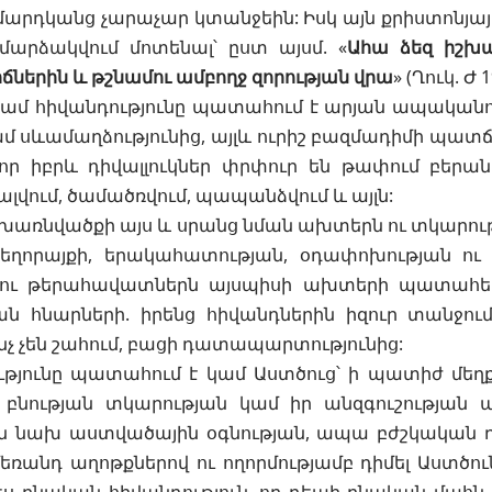
մարդկանց չարաչար կտանջեին: Իսկ այն քրիստոնյային
մարձակվում մոտենալ՝ ըստ այսմ. «
Ահա ձեզ իշխա
իճներին և թշնամու ամբողջ զորության վրա
» (
Ղուկ. Ժ 1
մ հիվանդությունը պատահում է արյան ապականութ
մ սևամաղձությունից, այլև ուրիշ բազմադիմի պատճ
որ իբրև դիվալլուկներ փրփուր են թափում բերանի
լվում, ծամածռվում, պապանձվում և այլն:
 խառնվածքի այս և սրանց նման ախտերն ու տկարութ
եղորայքի, երակահատության, օդափոխության ու 
ու թերահավատներն այսպիսի ախտերի պատահելո
 հնարների. իրենց հիվանդներին իզուր տանջում
ինչ չեն շահում, բացի դատապարտությունից:
թյունը պատահում է կամ Աստծուց՝ ի պատիժ մեղքե
ր բնության տկարության կամ իր անզգուշության 
են նախ աստվածային օգնության, ապա բժշկական դ
եռանդ աղոթքներով ու ողորմությամբ դիմել Աստծուն