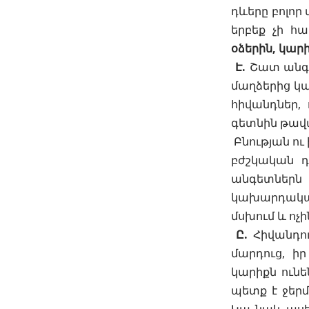
դևերը բոլոր 
երբեք չի հա
օձերին, կար
Է.
Շատ անգա
մաղձերից կա
հիվանդներ, 
գետնին թավա
Բնության ու
բժշկական դ
անգետներն 
կախարդական
մսխում և ոչ
Ը.
Հիվանդու
մարդուց, ի
կարիքն ուն
պետք է ջերմ