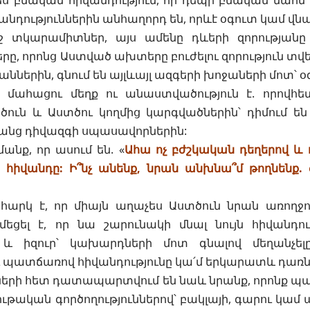
 բնական հիվանդություն, որ դեպի բնական մահն 
անդություններին անհաղորդ են, որևէ օգուտ կամ վնա
շ տկարամիտներ, այս ամենը դևերի զորությանը վ
րը, որոնց Աստված ախտերը բուժելու զորություն տվ
ններին, գնում են այլևայլ ազգերի խոջաների մոտ՝ օգն
 մահացու մեղք ու անաստվածություն է. որովհե
ծուն և Աստծու կողմից կարգվածներին՝ դիմում են
րանց դիվազգի սպասավորներին:
անք, որ ասում են. «
Ահա ոչ բժշկական դեղերով և 
ր հիվանդը: Ի՞նչ անենք, նրան անխնա՞մ թողնենք. 
հարկ է, որ միայն աղաչես Աստծուն նրան առողջու
եցել է, որ նա շարունակի մնալ նույն հիվանդու
և իզուր՝ կախարդների մոտ գնալով մեղանչելը
 պատճառով հիվանդությունը կա՛մ երկարատև դառն
երի հետ դատապարտվում են նաև նրանք, որոնք պ
յութական գործողություններով՝ բակլայի, գարու կամ ա