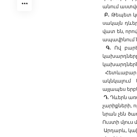
անում աստվ
Բ.
Թեպետ կռ
սակայն դևեր
վատ են, որո
ապավինում ն
Գ.
Ով բարե
կախարդները
կախարդներն 
Հետևաբար կ
ակնկալում 
այլապես երբ
Դ.
Դևերն առա
չարիքների, 
նրան չեն ծա
Ուստի մյուս
Արդարև, կա