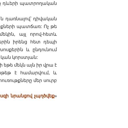
ները դևերի պատրողական
ան դառնալով՝ դիվական
իքների պատճառ: Ոչ թե
կին, այլ որով-հետև
երին իրենց հետ դեպի
ոսքերին և ընդունում
ական կորստյան:
ի եթե մեկն այն իր վրա է
աթեթ է համարվում, և
ուռութքները մեր սուրբ
եսզի նրանցով չպղծվեք
»