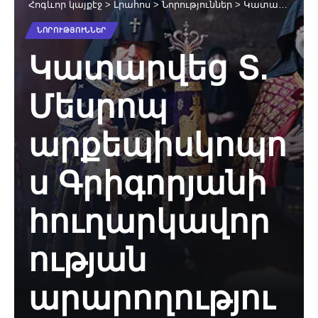
Հոգևոր կայքէջ
>
Լրահոս
>
Նորություններ
>
Կատարվեց Տ. Մեսրոպ արքեպիսկոպոս Գրիգորյանի հուղարկավորության արարողությունը (նկարներ)
ՆՈՐՈՒԹՅՈՒՆՆԵՐ
Կատարվեց Տ.
Մեսրոպ
արքեպիսկոպո
ս Գրիգորյանի
հուղարկավոր
ության
արարողությու