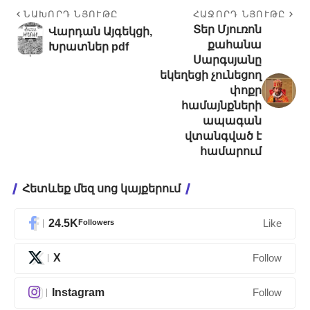
ՆԱԽՈՐԴ ՆՅՈՒԹԸ
ՀԱՋՈՐԴ ՆՅՈՒԹԸ
Տեր Մյուռոն
Վարդան Այգեկցի,
քահանա
Խրատներ pdf
Սարգսյանը
եկեղեցի չունեցող
փոքր
համայնքների
ապագան
վտանգված է
համարում
Հետևեք մեզ սոց կայքերում
24.5K
Followers
Like
X
Follow
Instagram
Follow