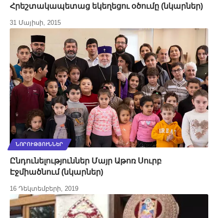
Հրեշտակապետաց եկեղեցու օծումը (նկարներ)
31 Մայիսի, 2015
ՆՈՐՈՒԹՅՈՒՆՆԵՐ
Ընդունելություններ Մայր Աթոռ Սուրբ
Էջմիածնում (նկարներ)
16 Դեկտեմբերի, 2019