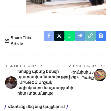
Share This
Article
ՆԱԽՈՐԴ ՆՅՈՒԹԸ
ՀԱՋՈՐԴ ՆՅՈՒԹԸ
Խոսքը պետք է ծնվի
Հունիսի 23
պատասխանատվությունից
Ուր. ԲԿ. Պահք
. ՍԻՆԹԵԶ Արշակ
եպիսկոպոս Խաչատրյանի
հետ (տեսանյութ)
Հետևեք մեզ սոց կայքերում