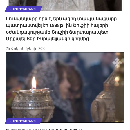
ՆՈՐՈՒԹՅՈՒՆՆԵՐ
Lուսանկարը հին է, երևացող տապանաքարը
պատրաստվել էր 1898թ.-ին Շուշիի հայերի
օժանդակությամբ Շուշիի ճարտարապետ
Միքայել Տեր-Իսրայելյանցի կողմից
25 Հոկտեմբերի, 2023
ՆՈՐՈՒԹՅՈՒՆՆԵՐ