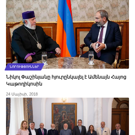
ՆՈՐՈՒԹՅՈՒՆՆԵՐ
Նիկոլ Փաշինյանը հյուրընկալել է Ամենայն Հայոց
Կաթողիկոսին
24 Մայիսի, 2018