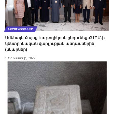
ՆՈՐՈՒԹՅՈՒՆՆԵՐ
Ամենայն Հայոց Կաթողիկոսն ընդունեց ՀՄԸՄ-ի
կենտրոնական վարչության անդամներին
(նկարներ)
1 Օգոստոսի, 2022