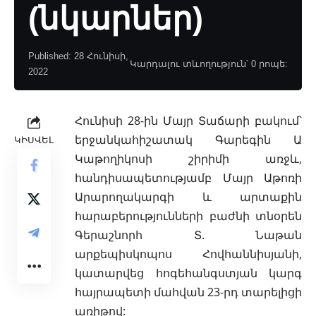
(նկարներ)
Published: 28 Հունիսի,
Կարդալու տևողություն՝ 0 րոպե:
2022
Հունիսի 28-ին Մայր Տաճարի բակում՝
երջանկահիշատակ Գարեգին Ա
ԿԻՍՎԵԼ
Կաթողիկոսի շիրիմի առջև,
հանդիսապետությամբ Մայր Աթոռի
Արարողակարգի և արտաքին
հարաբերությունների բաժնի տնօրեն
Գերաշնորհ Տ. Նաթան
արքեպիսկոպոս Հովհաննիսյանի,
կատարվեց հոգեհանգստյան կարգ
հայրապետի մահվան 23-րդ տարելիցի
առիթով: