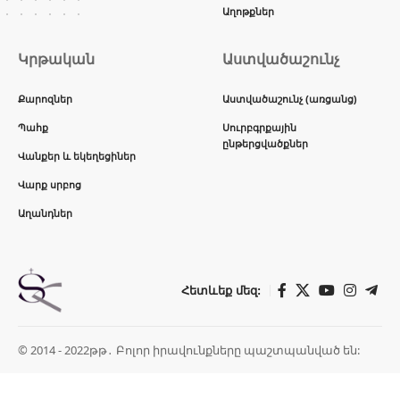
Աղոթքներ
Կրթական
Աստվածաշունչ
Քարոզներ
Աստվածաշունչ (առցանց)
Պահք
Սուրբգրքային
ընթերցվածքներ
Վանքեր և եկեղեցիներ
Վարք սրբոց
Աղանդներ
Հետևեք մեզ:
© 2014 - 2022թթ․ Բոլոր իրավունքները պաշտպանված են: