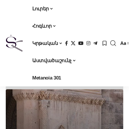
Լուրեր
Հոգևոր
Aa
Կրթական
Fon
Res
Աստվածաշունչ
Metanoia 301