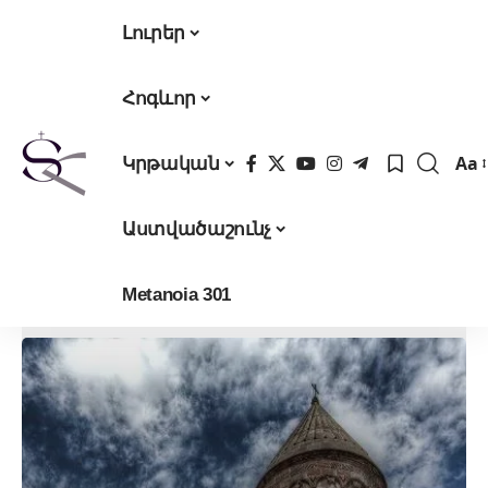
Լուրեր
Հոգևոր
Aa
Կրթական
Fon
Res
Աստվածաշունչ
Metanoia 301