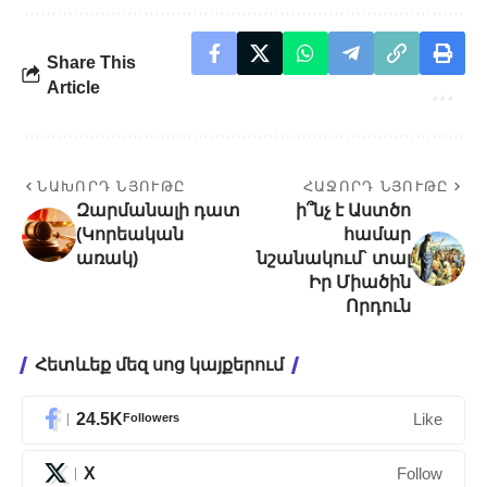
Share This
Article
ՆԱԽՈՐԴ ՆՅՈՒԹԸ
ՀԱՋՈՐԴ ՆՅՈՒԹԸ
Զարմանալի դատ
ի՞նչ է Աստծո
(Կորեական
համար
առակ)
նշանակում` տալ
Իր Միածին
Որդուն
Հետևեք մեզ սոց կայքերում
24.5K
Followers
Like
X
Follow