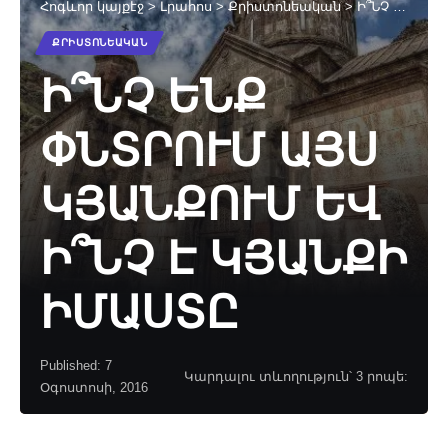
Հոգևոր կայքէջ
>
Լրահոս
>
Քրիստոնեական
>
Ի՞ՆՉ ԵՆՔ ՓՆՏՐՈՒՄ ԱՅՍ ԿՅԱՆՔՈՒՄ ԵՎ Ի՞ՆՉ Է ԿՅԱՆՔԻ ԻՄԱՍՏԸ
ՔՐԻՍՏՈՆԵԱԿԱՆ
Ի՞ՆՉ ԵՆՔ
ՓՆՏՐՈՒՄ ԱՅՍ
ԿՅԱՆՔՈՒՄ ԵՎ
Ի՞ՆՉ Է ԿՅԱՆՔԻ
ԻՄԱՍՏԸ
Published: 7
Կարդալու տևողություն՝ 3 րոպե:
Օգոստոսի, 2016