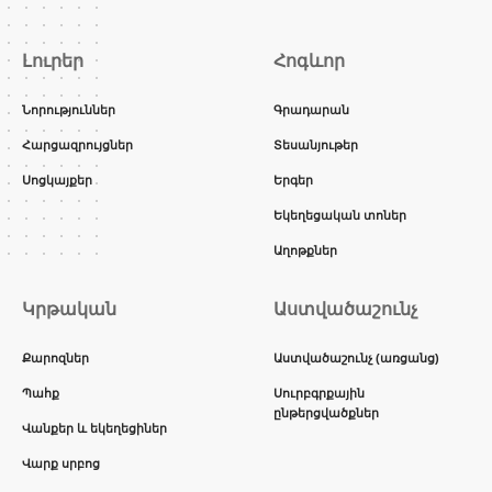
Լուրեր
Հոգևոր
Նորություններ
Գրադարան
Հարցազրույցներ
Տեսանյութեր
Սոցկայքեր
Երգեր
Եկեղեցական տոներ
Աղոթքներ
Կրթական
Աստվածաշունչ
Քարոզներ
Աստվածաշունչ (առցանց)
Պահք
Սուրբգրքային
ընթերցվածքներ
Վանքեր և եկեղեցիներ
Վարք սրբոց