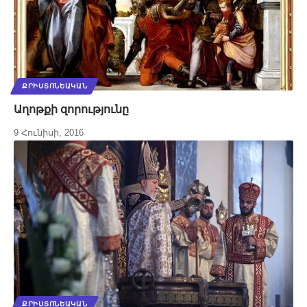
ՔՐԻՍՏՈՆԵԱԿԱՆ
Աղոթքի զորությունը
9 Հունիսի, 2016
ՔՐԻՍՏՈՆԵԱԿԱՆ