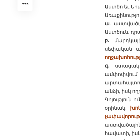
Աստծո եւ Նր
Առաքինությո
ա
. աստված
Աստծուն. դր
բ.
մարդկայի
սեփական ան
ողջախոհությ
գ.
ստացական
ամփոփվում 
արտահայտու
անձի, իսկ ող
Գոյություն ո
օրինակ,
խոն
չափավորությ
աստվածային 
հավատի, իսկ