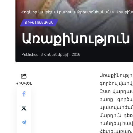
Հոգևոր կայքէջ
>
Լրահոս
>
Քրիստոնեական
>
Առաքինո
ՔՐԻՍՏՈՆԵԱԿԱՆ
Առաքինություն
Published: 8 Հոկտեմբերի, 2016
Առաքինությո
գործով վարվ
ԿԻՍՎԵԼ
Ըստ
վարդա
բառը գործա
պատվարժանու
մարդուն դեռ
հանդեպ հավ
Հետեւաբար,