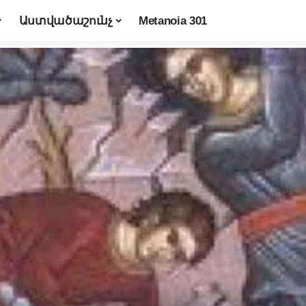
Աստվածաշունչ
Metanoia 301