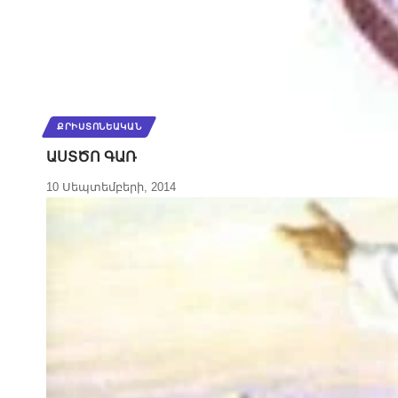
ՔՐԻՍՏՈՆԵԱԿԱՆ
ԱՍՏԾՈ ԳԱՌ
10 Սեպտեմբերի, 2014