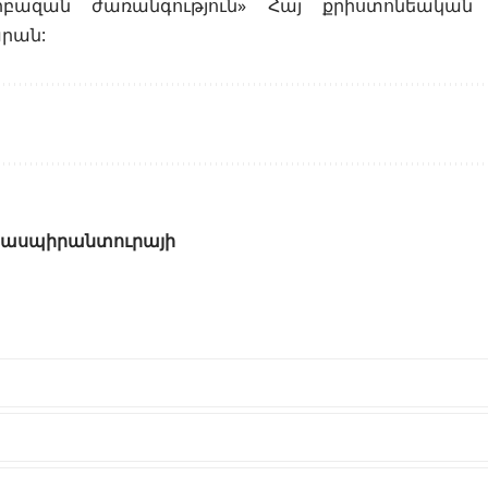
«Սրբազան ժառանգություն» Հայ քրիստոնեական
րան:
ց ասպիրանտուրայի