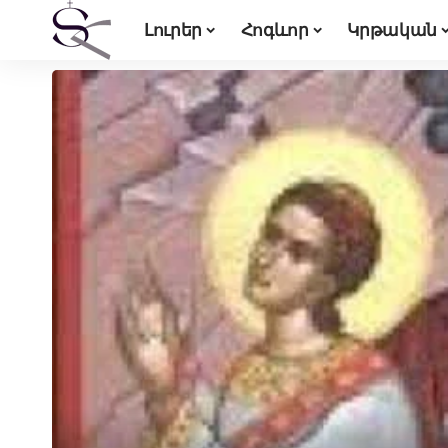
Լուրեր
Հոգևոր
Կրթական