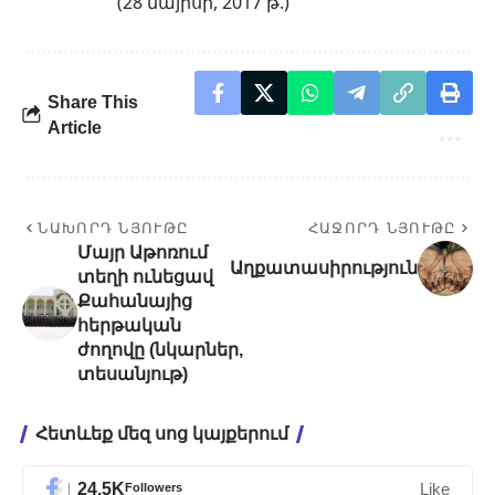
(28 մայիսի, 2017 թ.)
Share This
Article
ՆԱԽՈՐԴ ՆՅՈՒԹԸ
ՀԱՋՈՐԴ ՆՅՈՒԹԸ
Մայր Աթոռում
Աղքատասիրություն
տեղի ունեցավ
Քահանայից
հերթական
ժողովը (նկարներ,
տեսանյութ)
Հետևեք մեզ սոց կայքերում
24.5K
Followers
Like