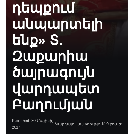
դեպքում
անպարտելի
ենք» Տ.
Զաքարիա
ծայրագույն
վարդապետ
Բաղումյան
Published: 30 Մայիսի,
Կարդալու տևողություն՝ 9 րոպե:
2017