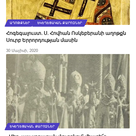
ԱՂՈԹՔՆԵՐ
ԵԿԵՂԵՑԱԿԱՆ ՔԱՐՈԶՆԵՐ
Հոգեգալուստ. Ս. Հովհան Ոսկեբերանի աղոթքն
Սուրբ Երրորդության մասին
30 Մայիսի, 2020
ԵԿԵՂԵՑԱԿԱՆ ՔԱՐՈԶՆԵՐ