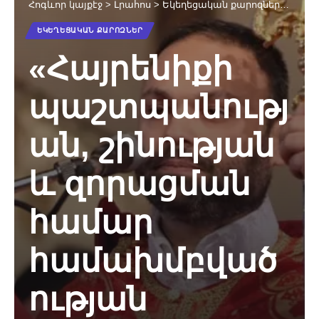
Հոգևոր կայքէջ
>
Լրահոս
>
Եկեղեցական քարոզներ
>
«Հայ
ԵԿԵՂԵՑԱԿԱՆ ՔԱՐՈԶՆԵՐ
«Հայրենիքի
պաշտպանությ
ան, շինության
և զորացման
համար
համախմբված
ության