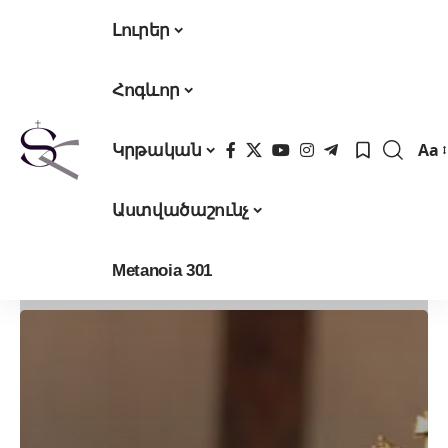
Լուրեր
Հոգևոր
Aa
Կրթական
Fon
Res
Աստվածաշունչ
Metanoia 301