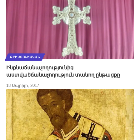
ՔՐԻՍՏՈՆԵԱԿԱՆ
Ինքնաճանաչողությունից
աստվածճանաչողություն տանող ընթացքը
18 Ապրիլի, 2017