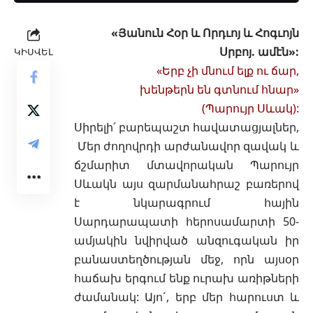
«Յանուն Հօր և Որդւոյ և Հոգւոյն
Սրբոյ. ամէն»:
ԿԻՍՎԵԼ
«Երբ չի մնում ելք ու ճար,
խենթերն են գտնում հնար»
(Պարույր Սևակ):
Սիրելի՛ բարեպաշտ հավատացյալներ,
Մեր ժողովրդի արժանավոր զավակ և
ճշմարիտ մտավորական Պարույր
Սևակն այս զարմանահրաշ բառերով
է նկարագրում
հային
Սարդարապատի հերոսամարտի 50-
ամյակին նվիրված անզուգական իր
բանաստեղծության մեջ, որն այսօր
հաճախ երգում ենք ուրախ առիթների
ժամանակ: Այո´, երբ մեր հարուստ և