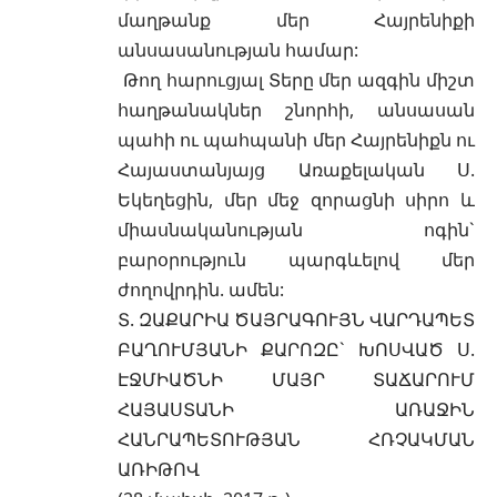
մաղթանք մեր Հայրենիքի
անսասանության համար:
Թող հարուցյալ Տերը մեր ազգին միշտ
հաղթանակներ շնորհի, անսասան
պահի ու պահպանի մեր Հայրենիքն ու
Հայաստանյայց Առաքելական Ս.
Եկեղեցին, մեր մեջ զորացնի սիրո և
միասնականության ոգին`
բարօրություն պարգևելով մեր
ժողովրդին. ամեն:
Տ. ԶԱՔԱՐԻԱ ԾԱՅՐԱԳՈՒՅՆ ՎԱՐԴԱՊԵՏ
ԲԱՂՈՒՄՅԱՆԻ ՔԱՐՈԶԸ` ԽՈՍՎԱԾ Ս.
ԷՋՄԻԱԾՆԻ ՄԱՅՐ ՏԱՃԱՐՈՒՄ
ՀԱՅԱՍՏԱՆԻ ԱՌԱՋԻՆ
ՀԱՆՐԱՊԵՏՈՒԹՅԱՆ ՀՌՉԱԿՄԱՆ
ԱՌԻԹՈՎ