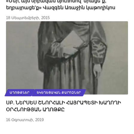
«Մեր, այս սրբազան մյուռոնով՝ միացե՜ք,
եղբայրացե’ք» Վազգեն Առաջին կաթողիկոս
18 Սեպտեմբերի, 2015
ԱՂՈԹՔՆԵՐ
ԵԿԵՂԵՑԱԿԱՆ ՔԱՐՈԶՆԵՐ
ՍԲ. ՆԵՐՍԵՍ ՇՆՈՐՀԱԼԻ ՀԱՅՐԱՊԵՏԻ ԽԱՂՈՂԻ
ՕՐՀՆՈՒԹՅԱՆ ԱՂՈԹՔԸ
16 Օգոստոսի, 2019