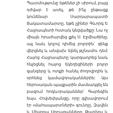
Պատմությունը եթեներ չի սիրում, բայց
դժվար է ասել, թե ի’նչ ընթացք
կունենար Սարդարապատի
ճակատամարտը, եթե չլիներ Գևորգ Ե
Հայրապետի հստակ կեցվածքը: Նա ոչ
միայն հրաժարվեց լքել Ս. Էջմիածինը,
այլ նաև կոչով դիմեց բոլորին` զենք
վերցնել և անվախ ելնել թշնամու դեմ:
Հայոց Հայրապետը կարգադրեց նաև
հնչեցնել հայոց եկեղեցիների բոլոր
զանգերը և ոտքի հանել ժողովրդին և
օրհնեց կամավորականներին: Այս
հերոսական պայքարին մասնակցել են
բազում հոգևորականներ` Գարեգին
եպս. Հովսեփյանցը, որը գլխավորում
էր «մահապարտների» գունդը, Զավեն
և Մեսրոպ Սրբազանները, Թադեոս և