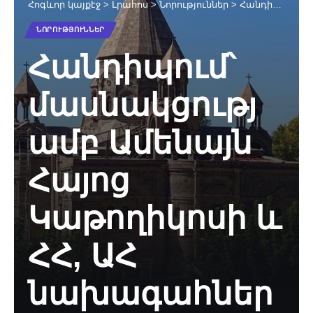
Հոգևոր կայքէջ
>
Լրահոս
>
Նորություններ
>
Հանդիպում՝ մասնակցությամբ Ամենայն Հայոց Կաթողիկոսի և ՀՀ, ԱՀ նախագահների
ՆՈՐՈՒԹՅՈՒՆՆԵՐ
Հանդիպում՝
մասնակցությ
ամբ Ամենայն
Հայոց
Կաթողիկոսի և
ՀՀ, ԱՀ
նախագահներ