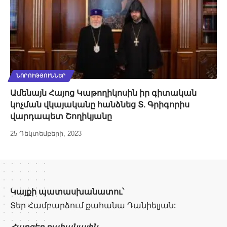
ՆՈՐՈՒԹՅՈՒՆՆԵՐ
Ամենայն Հայոց Կաթողիկոսին իր գիտական
կոչման վկայականը հանձնեց Տ. Գրիգորիս
վարդապետ Շողիկյանը
25 Դեկտեմբերի, 2023
Կայքի պատասխանատու՝
Տեր Համբարձում քահանա Դանիելյան:
Հարցեր քահանային