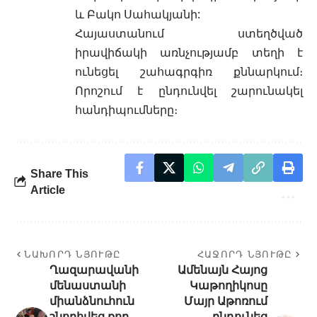
և Բակո Սահակյանի:
Հայաստանում ստեղծված
իրավիճակի առնչությամբ տեղի է
ունեցել շահագրգիռ քննարկում։
Որոշում է ընդունվել շարունակել
հանդիպումները։
Share This
Article
ՆԱԽՈՐԴ ՆՅՈՒԹԸ
ՀԱՋՈՐԴ ՆՅՈՒԹԸ
Ղազարավանի
Ամենայն Հայոց
մենաստանի
Կաթողիկոսը
միանձնուհուն
Մայր Աթոռում
շնորհվեց քող
ընդունեց