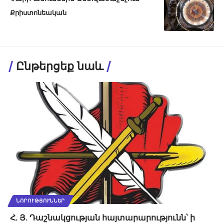
Քրիստոնեական
Ընթերցեք նաև
ՆՈՐՈՒԹՅՈՒՆՆԵՐ
Հ. Յ. Դաշնակցության հայտարարությունն՝ ի