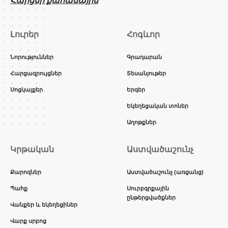
Լուրեր
Հոգևոր
Նորություններ
Գրադարան
Հարցազրույցներ
Տեսանյութեր
Սոցկայքեր
Երգեր
Եկեղեցական տոներ
Աղոթքներ
Կրթական
Աստվածաշունչ
Քարոզներ
Աստվածաշունչ (առցանց)
Պահք
Սուրբգրքային
ընթերցվածքներ
Վանքեր և եկեղեցիներ
Վարք սրբոց