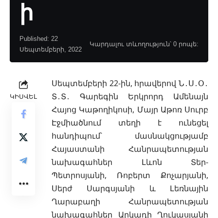
ի
Published: 22
Կարդալու տևողություն՝ 0 րոպե:
Սեպտեմբերի, 2022
Սեպտեմբերի 22-ին, հրավերով Ն․Ս․Օ․
Տ․Տ․ Գարեգին Երկրորդ Ամենայն
ԿԻՍՎԵԼ
Հայոց Կաթողիկոսի, Մայր Աթոռ Սուրբ
Էջմիածնում տեղի է
ունեցել
հանդիպում՝ մասնակցությամբ
Հայաստանի Հանրապետության
նախագահներ Լևոն Տեր-
Պետրոսյանի, Ռոբերտ Քոչարյանի,
Սերժ Սարգսյանի և Լեռնային
Ղարաբաղի Հանրապետության
նախագահներ Արկադի Ղուկասյանի