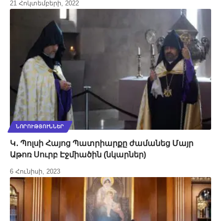
21 Հոկտեմբերի, 2022
ՆՈՐՈՒԹՅՈՒՆՆԵՐ
Կ․ Պոլսի Հայոց Պատրիարքը ժամանեց Մայր
Աթոռ Սուրբ Էջմիածին (նկարներ)
6 Հունիսի, 2023