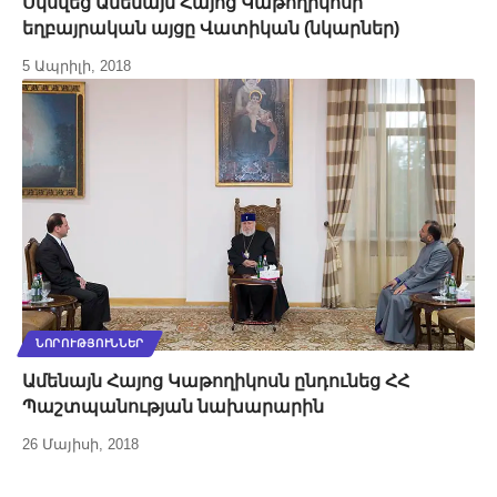
Սկսվեց Ամենայն Հայոց Կաթողիկոսի
եղբայրական այցը Վատիկան (նկարներ)
5 Ապրիլի, 2018
ՆՈՐՈՒԹՅՈՒՆՆԵՐ
Ամենայն Հայոց Կաթողիկոսն ընդունեց ՀՀ
Պաշտպանության նախարարին
26 Մայիսի, 2018