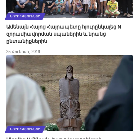
ՆՈՐՈՒԹՅՈՒՆՆԵՐ
Ամենայն Հայոց Հայրապետը հյուրընկալեց N
զորամիավորման սպաներին և նրանց
ընտանիքներին
25 Հունիսի, 2019
ՆՈՐՈՒԹՅՈՒՆՆԵՐ