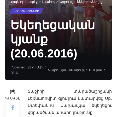
Հոգևոր կայքէջ
>
Լրահոս
>
Նորություններ
>
Եկեղեցական կյանք (20.06.2016)
ՆՈՐՈՒԹՅՈՒՆՆԵՐ
Եկեղեցական
կյանք
(20.06.2016)
Published: 21 Հունիսի,
Կարդալու տևողություն՝ 0 րոպե:
2016
Տաշիրի տարածաշրջանի
Լեռնահովիտ գյուղում կատարվեց Սբ.
ԿԻՍՎԵԼ
Ստեփանոս Նախավկա եկեղեցու
վերաօծման արարողություն
ը: