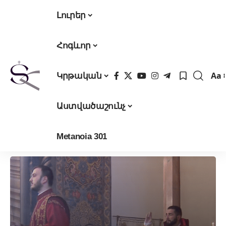
Լուրեր
Հոգևոր
Aa
Կրթական
Fon
Res
Աստվածաշունչ
Metanoia 301