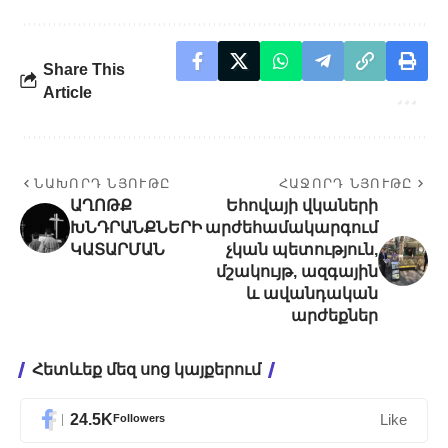
Share This
Article
ՆԱԽՈՐԴ ՆՅՈՒԹԸ
ՀԱՋՈՐԴ ՆՅՈՒԹԸ
ԱՂՈԹՔ
Եհովայի վկաների
ԽՆԴՐԱՆՔՆԵՐԻ
արժեհամակարգում
ԿԱՏԱՐՄԱՆ
չկան պետություն,
մշակույթ, ազգային
և ավանդական
արժեքներ
Հետևեք մեզ սոց կայքերում
24.5K
Followers
Like