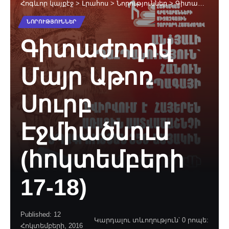
Հոգևոր կայքէջ
>
Լրահոս
>
Նորություններ
>
Գիտաժողով Մայր Աթոռ Սուրբ Էջմիածնում (հոկտեմբերի 17-18)
ՆՈՐՈՒԹՅՈՒՆՆԵՐ
Գիտաժողով
Մայր Աթոռ
Սուրբ
Էջմիածնում
(հոկտեմբերի
17-18)
Published: 12
Կարդալու տևողություն՝ 0 րոպե:
Հոկտեմբերի, 2016