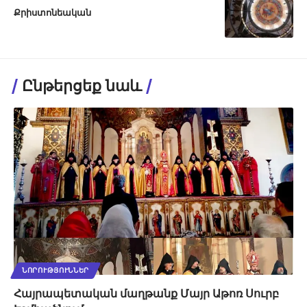
Քրիստոնեական
Ընթերցեք նաև
ՆՈՐՈՒԹՅՈՒՆՆԵՐ
Հայրապետական մաղթանք Մայր Աթոռ Սուրբ