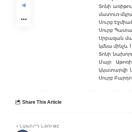
Տոնի առիթով
մատուռ-մկր
Սուրբ Էջմիա
Սուրբ Պատար
Սրբազան մա
կմնա մինչև 1
Տոնի նախորդ
Մայր Աթոռ
կկատարվի ն
Սուրբ Բարդո
Share This Article
ՆԱԽՈՐԴ ՆՅՈՒԹԸ