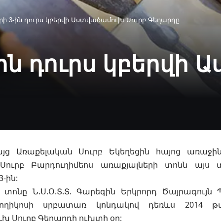
ի 3-ին դուրս կբերվի Աստվածամուխ Սուրբ Գեղարդը
ին դուրս կբերվի
ը
յց Առաքելական Սուրբ Եկեղեցին հայոց առաջ
Սուրբ Բարդուղիմեոս առաքյալների տոնն այս 
-ին:
ի տոնը Ն.Ս.Օ.Տ.Տ. Գարեգին Երկրորդ Ծայրագույ
ողիկոսի սրբատառ կոնդակով դեռևս 2014 թվ
խ Սուրբ Գեղարդի ուխտի օր: