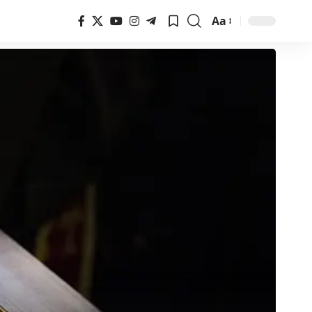
Aa
Font
Resizer