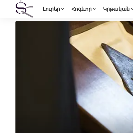
Լուրեր
Հոգևոր
Կրթական