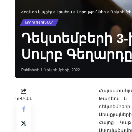
Հոգևոր կայքէջ
>
Լրահոս
>
Նորություններ
>
Դեկտեմբեր
ՆՈՐՈՒԹՅՈՒՆՆԵՐ
Դեկտեմբերի 3-
Սուրբ Գեղարդ
Published: 1 Դեկտեմբերի, 2022
Հայաստանյա
Թադեոս և 
ԿԻՍՎԵԼ
դեկտեմբերի 3
Առաքյալներ
Հայոց Կաթ
Աստվածամու