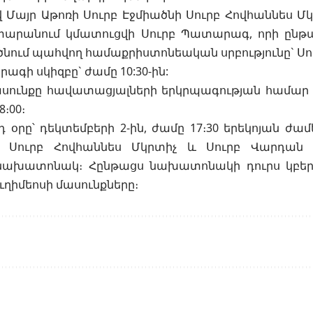
 Մայր Աթոռի Սուրբ Էջմիածնի Սուրբ Հովհաննես Մ
տարանում կմատուցվի Սուրբ Պատարագ, որի ընթ
ծնում պահվող համաքրիստոնեական սրբությունը` Սո
ագի սկիզբը` ժամը 10:30-ին:
սունքը հավատացյալների երկրպագության համար
8։00։
 օրը՝ դեկտեմբերի 2-ին, ժամը 17։30 երեկոյան ժա
ի Սուրբ Հովհաննես Մկրտիչ և Սուրբ Վարդան 
ախատոնակ։ Հընթացս նախատոնակի դուրս կբերվ
ւղիմեոսի մասունքները։