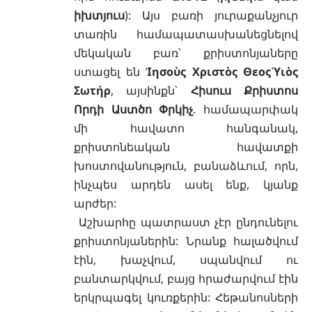
իխտյուս
): Այս բառի յուրաքանչյուր
տառին համապատասխանեցնելով
մեկական բառ՝ քրիստոնյաները
ստացել են
Ἰησοὺς Χριστὸς Θεoς῾Υιὸς
Σωτήρ
, այսինքն՝
Հիսուս Քրիստոս
Որդի Աստծո Փրկիչ
. համապարփակ
մի հավատո հանգանակ,
քրիստոնեական հավատքի
խոստովանություն, բանաձևում, որն,
ինչպես արդեն ասել ենք, կյանք
արժեր:
Աշխարհը պատրաստ չէր ընդունելու
քրիստոնյաներին: Նրանք հալածվում
էին, խաչվում, սպանվում ու
բանտարկվում, բայց հրաժարվում էին
երկրպագել կուռքերին: Հեթանոսների