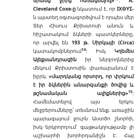
նրանց ջրից հեռացնելով»
:
A.
Cleveland Coxe-ը
նկատում է, որ
IΧΘΥΣ-
ն այստեղ օգտագործվում է որպես մեր
Տեր Հիսուս Քրիստոսի անուն և
հիշատակում ձկների պատկերները,
որ արվել են
193 թ.
Սիրկայի (Circa)
14
կատակոմբներում
: Իսկ
Կղեմես
Ալեքսանդրացին
իր ներբողներից
մեկում Քրիստոսին փառաբանում է
իբրև
«մարդկանց որսորդ, որ փրկում
է իր ձկներին անարգանքի ծովից և
15
թշնամական ալիքներից»
:
Համեմատելով այս երկու
մեջբերումները՝ տեսնում ենք. առաջին
պարագայում ջուրն Աստծո շնորհի,
իսկ երկրորդում՝ գայթակղությամբ լի
աշխարհի խորհրդանիշն է: Հայ