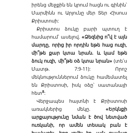
իրենց մեջքին են կրում հացն ու գինին՝
Մարմինն ու Արյունը մեր Տեր Հիսուս
Քրիստոսի:
Քրիստոս ձուկը բարի պտուղ է
համարում՝ ասելով.
«Ձեզնից ո՞վ է այն
մարդը, որից իր որդին եթե հաց ուզի,
մի՞թե քար կտա նրան. և կամ եթե
ձուկ ուզի, մի՞թե օձ կտա նրան»
(տե՛ս
Մատթ. 7:9-11
): Որոշ
մեկնություններում ձուկը համեմատել
են
Քրիստոսի
, իսկ օձը՝
սատանայի
8
հետ
:
Վերջապես հայտնի է Քրիստոսի
առակներից մեկը.
«Երկնքի
արքայությունը նման է ծով նետված
ուռկանի, որ ամեն տեսակ բան է
հավաքել. երբ լցվել էր, այն ցամաք