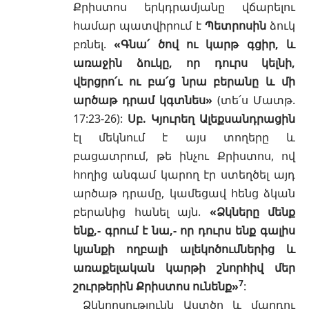
Քրիստոս երկդրամյանը վճարելու
համար պատվիրում է
Պետրոսին
ձուկ
բռնել.
«Գնա՛ ծով ու կարթ գցիր, և
առաջին ձուկը, որ դուրս կելնի,
վերցրո՛ւ ու բա՛ց նրա բերանը և մի
արծաթ դրամ կգտնես»
(տե՛ս
Մատթ.
17:23-26
):
Սբ. Կյուրեղ Ալեքսանդրացին
էլ մեկնում է այս տողերը և
բացատրում, թե ինչու Քրիստոս, ով
հողից անգամ կարող էր ստեղծել այդ
արծաթ դրամը, կամեցավ հենց ձկան
բերանից հանել այն.
«Ձկները մենք
ենք,- գրում է նա,- որ դուրս ենք գալիս
կյանքի ողբալի ալեկոծումներից և
առաքելական կարթի շնորհիվ մեր
7
շուրթերին Քրիստոս ունենք»
:
Ձկնորսությունն Աստծո և մարդու