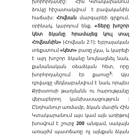
խորհրդանիշ: Հին Կտակարանում
ձուկը հիշատակվում է բավականին
հաճախ:
Հովնան
մարգարեի գրքում,
օրինակ, կարդում ենք.
«Տերը խոշոր
կետ ձկանը հրամայեց կուլ տալ
Հովնանին»
(
Հովնան 2:1
): Եբրայական
տեքստում
«կետ»
բառը չկա, և կարելի
է այդ խոշոր ձկանը նույնացնել նաև
քանանական օձաձկան հետ, որը
3
խորհրդանշում էր քաոսը
: Այս
դրվագը մեկնաբանվում է նաև որպես
Քրիստոսի թաղմանն ու հարությանը
վերաբերող կանխասացություն :
Ընդհանուր առմամբ, ձկան մասին Հին
Կտակարանում այս կամ այն առիթով
խոսվում է շուրջ
200
անգամ, սակայն
առայժմ պատճառը ոչ այնքան ձկան