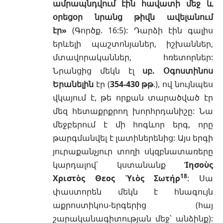
ամրապնդվում էին հավատի մեջ և
օրեցօր նրանց թիվն ավելանում
էր»
(
Գործք. 16:5
): Դարձի էին գալիս
երևելի պաշտոնյաներ, իշխաններ,
մտավորականներ, հռետորներ:
Նրանցից մեկն էլ
սբ. Օգոստինոս
Երանելին
էր (
354-430 թթ
.), ով նույնպես
վկայում է, թե որքան տարածված էր
մեզ հետաքրքրող խորհրդանիշը: Նա
մեջբերում է մի հոգևոր երգ, որը
թարգմանվել է լատիներենից: Այս երգի
յուրաքանչյուր տողի սկզբնատառերը
կարդալով՝ կստանանք
Ἰησοὺς
18
Χριστὸς Θεoς ῾Υιὸς Σωτήρ
: Սա
փաստորեն մեկն է հնագույն
աքրոստիկոս-երգերից (հայ
շարականագիտության մեջ՝ անձինք):