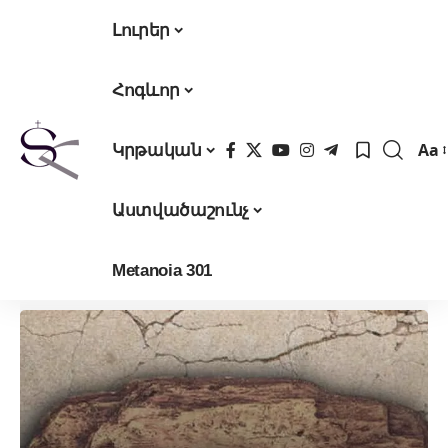
Լուրեր
Հոգևոր
Aa
Կրթական
Fon
Res
Աստվածաշունչ
Metanoia 301