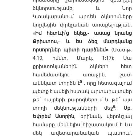
ձկնորսությամբ, և Նոր
Կտակարանում արդեն ձկնորսները
կոչվեցին փրկչական առաքելության.
«
Իմ հետևի՛ց եկեք,- ասաց նրանց
Քրիստոս,- և ես ձեզ մարդկանց
որսորդներ պիտի դարձնեմ»
(
Մատթ.
4:19
, հմմտ.
Մարկ. 1:17
): Սա
քրիստոնյաներին ձկների հետ
համեմատելու առաջին, շատ
5
աննկատ փորձն է
, որը հետագայում
պետք է ավելի հստակ արտահայտվեր
թե՛ հայրերի քարոզներում և թե՛ այս
6
տողի մեկնությանների մեջ
:
Սբ.
Եփրեմ Ասորին
, օրինակ, վերոնշյալ
համարը մեկնելիս հիշատակում է ևս
մեկ ավետարանական պատում.