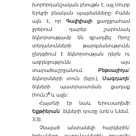
խորհրդանշական բնույթն է, այլ Սուրբ
Երկրի բնական պայմանները: Բանն
այն է, որ
Գալիլիայի
քաղցրահամ
ջրերում դարեր շարունակ
ձկնորսությամբ են զբաղվել: Որոշ
տեղանունների թարգմանությունն
ընդգծում է ձկնորսության դերն ու
ազդեցությունն այս
տարածաշրջանում.
Բեթսայիդա
՝
ձկնորսների տուն (եբր.),
Մագդաղե
՝
ձկների պատրաստման քաղաք
4
(հուն.)
և այլն:
Հայտնի էր նաև Երուսաղեմի
Եքթիերան
՝ ձկների դուռը (տե՛ս
Նեեմ.
3:3
):
Չնայած անտանելի հարկերին՝
հրեաները շարունակեցին զբաղվել