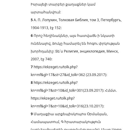
Իսրայելի տարբեր քաղաքներ կամ
արտահանվում:
5
А. П. Лопухин, Толковая Библия, том 3, Петербургъ,
1904-1913, էջ 152:
6
Որոշ հեղինակներ, այս հատվածն ի նկատի
ունենալով, ձուկը համարել են հոգու փրկության
խորհդանիշ: Տե՛ս Религия, энциклопедия, Минск,
2007, էջ 740:
7
https://ekzeget.ru/tolk.php?
kn=mf&gl=17&st=27&id_tolk=362 (23.09.2017):
8
https://ekzeget.ru/tolk.php?
kn=mf&gl=7&st=10&id_tolk=301(23.09.2017): Հմմտ.
https://ekzeget.ru/tolk.php?
kn=mf&gl=7&st=10&id_tolk=316(23.10.2017):
9
Մաղաքիա արքեպիսկոպոս Օրմանյան,
Համապատում, Գ հրատարակություն
(արևելահայերեն թարգմանությամբ), Մայր Աթոռ