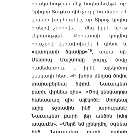
իրականության մեջ նույնպես,եթե սբ.
Գրիգոր Տաթևացին ջուրը համարում է
կյանքի խորհդանիշ, որ Տիրոջ կողից
բխելով շնորհվել է մեզ իբրև նյութ
Մկրտության, Քրիստոսի կողմից
հրաշքով վերափոխվել է գինու և
16
«զարդարի ձկամբք»
, ապա
սբ.
Մեսրոպ Մաշտոցը
ջուրը, ծովը
համեմատում է իրեն ալեկոծող
կենցաղի հետ.
«Ի խորս մեղաց ծովու
տարաբերեալ ծփիմ. Նաւապետ
բարի, փրկեա զիս», «Ծով կենցաղոյս
հանապազ զիս ալէկոծէ: Մրրկեալ
ալիք թշնամին ինձ յարուցանէ:
Նաւապետ բարի, լեր անձին իմոյ
ապաւէն», «Մերձ եմ յընկղմիլ, օգնեա
ինձ, Նաւապետ բարի, քանզի