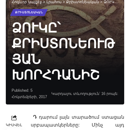
Հոգևոր կայքէջ
>
Լրահոս
>
Քրիստոնեական
>
ՁՈՒԿԸ՝ ՔՐԻՍՏՈՆԵՈՒԹՅԱՆ ԽՈՐՀԴԱՆԻՇ
ՔՐԻՍՏՈՆԵԱԿԱՆ
ՁՈՒԿԸ՝
ՔՐԻՍՏՈՆԵՈՒԹ
ՅԱՆ
ԽՈՐՀԴԱՆԻՇ
Published: 5
Կարդալու տևողություն՝ 16 րոպե:
Հոկտեմբերի, 2017
Դ
դարում լայն տարածում ստացան
սրբապատկերները:
Մինչ այդ
ԿԻՍՎԵԼ