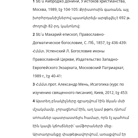
1
Տե՛ս Амброджо Донини, У истоков христианства,
Москва, 1989, էջ 104-105: Քրիստոսին գառանև այլ
խորհրդանիշներով պատկերելն արգելվել է 692 թ.
ժողովի 82-րդ. կանոնով:
2
Տե՛ս Макарий епископ, Православно-
Догматическое богословие, С. Пб., 1857, էջ 436-439:
Հմմտ. Успенский Л. Богословие иконы
Православной Церкви, Издательство Западно-
Европейского Экзархата, Московский Патриархат,
1989 г., էջ 40-41:
3
Հմմտ.прот. Александр Мень, Исагогика (курс по
изучению священного писания), Киев, 2012, էջ 453:
4
Այստեղ բնակիչները զբաղվում էին ձկան մսի
մշակմամբ. չորացնում էին, աղ կամ թթու դնում՝
սոուսներ պատրաստելու համար, որն էլ պահում
էին կավե կճուճների՝ ամֆորաների մեջ։
Արտադրանքը փաթեթավորվում, առաքվում էր