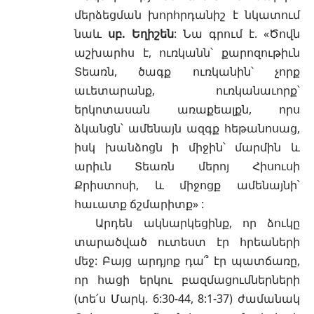
մերձեցման խորհրդանիշ է նկատում
նաև
սբ. Եղիշեն
: Նա գրում է. «Ծովն
աշխարհս է, ուռկանն՝ քարոզութիւն
Տեառն, ծագք ուռկանին՝ չորք
աւետարանք, ուռկանաւորք՝
երկոտասան առաքեալքն, որս
ձկանցն՝ ամենայն ազգք հեթանոսաց,
իսկ խանձոցն ի միջին՝ մարմին և
արիւն Տեառն մերոյ Հիսուսի
Քրիստոսի, և միջոցք ամենայնի՝
հաւատք ճշմարիտք» :
Արդեն ակնարկեցինք, որ ձուկը
տարածված ուտեստ էր հրեաների
մեջ: Բայց արդյոք դա՞ էր պատճառը,
որ հացի երկու բազմացումներների
(տե՛ս
Մարկ. 6:30-44, 8:1-37
) ժամանակ