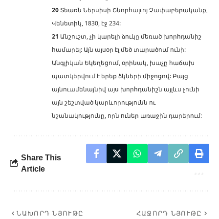
20
Տեառն Ներսիսի Շնորհալւոյ Չափաբերականք,
Վենետիկ, 1830, էջ 234:
21
Անշուշտ, չի կարելի ձուկը մեռած խորհդանիշ
համարել: Այն այսօր էլ մեծ տարածում ունի:
Անգլիկան Եկեղեցում, օրինակ, խաչը հաճախ
պատկերվում է երեք ձկների միջոցով: Բայց
այնուամենայնիվ այս խորհդանիշն այլևս չունի
այն շեշտված կարևորությունն ու
նշանակությունը, որն ուներ առաջին դարերում:
Share This
Article
ՆԱԽՈՐԴ ՆՅՈՒԹԸ
ՀԱՋՈՐԴ ՆՅՈՒԹԸ