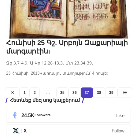
Հունիսի 25 Գշ. Սրբոյն Զաքարիայի
մարգարէին։
Զք 3.7-4.9։ Ա Կր 12.28-13.3։ Մտ 23.34-39։
23 Հունիսի, 2013
Կարդալու տևողություն՝ 4 րոպե:
1
2
…
35
36
37
38
39
Հետևեք մեզ սոց կայքերում
24.5K
Followers
Like
X
Follow