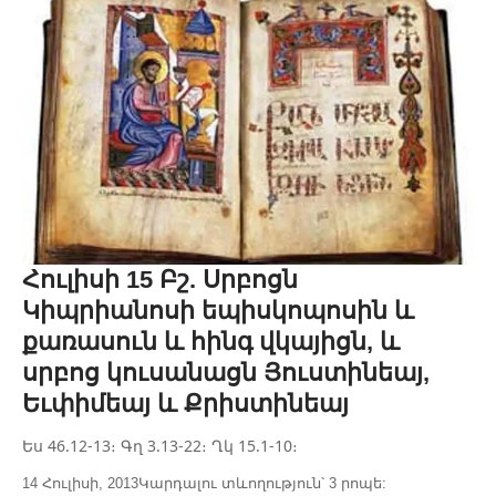
Հուլիսի 15 Բշ. Սրբոցն
Կիպրիանոսի եպիսկոպոսին և
քառասուն և հինգ վկայիցն, և
սրբոց կուսանացն Յուստինեայ,
Եւփիմեայ և Քրիստինեայ
Ես 46.12-13։ Գղ 3.13-22։ Ղկ 15.1-10։
14 Հուլիսի, 2013
Կարդալու տևողություն՝ 3 րոպե: