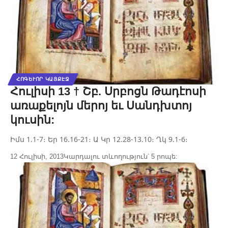
ՀՈԳԵՒՈՐ ԿԱՅՔԷՋ
Հուլիսի 13 † Շբ. Սրբոցն Թադէոսի
առաքելոյն մերոյ եւ Սանդխտոյ
կուսին:
Իմս 1.1-7։ Եր 16.16-21։ Ա Կր 12.28-13.10։ Ղկ 9.1-6։
12 Հուլիսի, 2013
Կարդալու տևողություն՝ 5 րոպե: