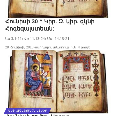
Հունիսի 30 † Կիր. Զ. կիր. զկնի
Հոգեգալստեան:
Ես 3.1-11։ Հռ 11.13-24։ Մտ 14.13-21։
29 Հունիսի, 2013
Կարդալու տևողություն՝ 4 րոպե:
ԱՍՏՎԱԾԱՇՈՒՆՉՆ ԱՅՍՕՐ