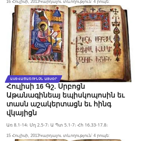
16 Հուլիսի, 2013
Կարդալու տևողություն՝ 4 րոպե:
ԱՍՏՎԱԾԱՇՈՒՆՉՆ ԱՅՍՕՐ
Հուլիսի 16 Գշ. Սրբոցն
Աթանագինեայ եպիսկոպոսին եւ
տասն աշակերտացն եւ հինգ
վկայիցն
Առ 8.1-14։ Մղ 2.5-7։ Ա Պտ 5.1-7։ Հհ 16.33-17.8։
15 Հուլիսի, 2013
Կարդալու տևողություն՝ 4 րոպե: