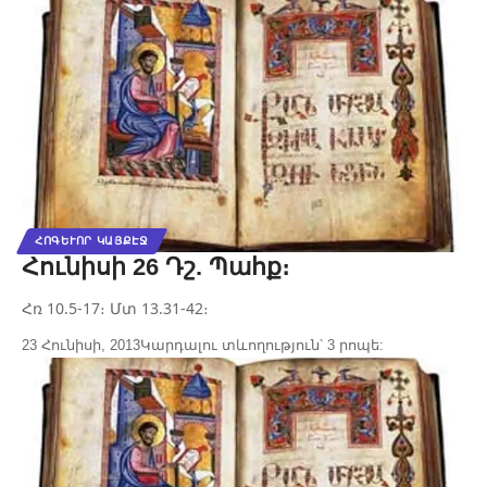
ՀՈԳԵՒՈՐ ԿԱՅՔԷՋ
Հունիսի 26 Դշ. Պահք։
Հռ 10.5-17։ Մտ 13.31-42։
23 Հունիսի, 2013
Կարդալու տևողություն՝ 3 րոպե: