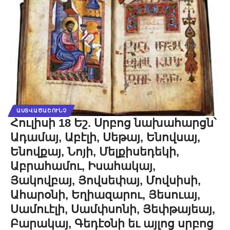
ԱՍՏՎԱԾԱՇՈՒՆՉ
Հուլիսի 18 Եշ. Սրբոց նախահարցն՝
Ադամայ, Աբէլի, Սեթայ, Ենովսայ,
Ենովքայ, Նոյի, Մելքիսեդեկի,
Աբրահամու, Իսահակայ,
Յակովբայ, Յովսեփայ, Մովսիսի,
Ահարօնի, Եղիազարու, Յեսուայ,
Սամուէլի, Սամփսոնի, Յեփթայեայ,
Բարակայ, Գեդէօնի եւ այլոց սրբոց