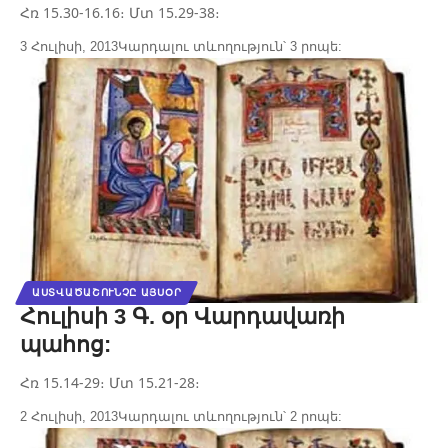
Հռ 15.30-16.16։ Մտ 15.29-38։
3 Հուլիսի, 2013
Կարդալու տևողություն՝ 3 րոպե:
ԱՍՏՎԱԾԱՇՈՒՆՉԸ ԱՅՍՕՐ
Հուլիսի 3 Գ. օր Վարդավառի
պահոց:
Հռ 15.14-29։ Մտ 15.21-28։
2 Հուլիսի, 2013
Կարդալու տևողություն՝ 2 րոպե: