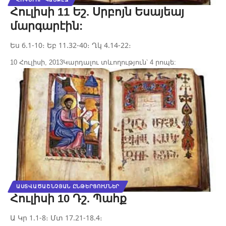
Հուլիսի 11 Եշ. Սրբոյն Եսայեայ
մարգարէին:
Ես 6.1-10։ Եբ 11.32-40։ Ղկ 4.14-22։
10 Հուլիսի, 2013
Կարդալու տևողություն՝ 4 րոպե:
ԱՍՏՎԱԾԱՇՆՉՅԱՆ ԸՆԹԵՐՑՈՒՄՆԵՐ
Հուլիսի 10 Դշ. Պահք
Ա Կր 1.1-8։ Մտ 17.21-18.4։