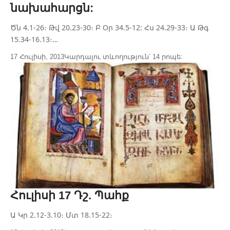
նախահարցն:
Ծն 4.1-26։ Թվ 20.23-30։ Բ Oր 34.5-12: Հս 24.29-33։ Ա Թգ
15.34-16.13։…
17 Հուլիսի, 2013
Կարդալու տևողություն՝ 14 րոպե:
Հուլիսի 17 Դշ. Պահք
Ա Կր 2.12-3.10։ Մտ 18.15-22։