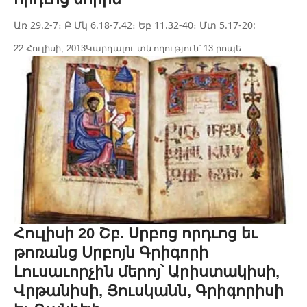
Առ 29.2-7։ Բ Մկ 6.18-7.42։ Եբ 11.32-40։ Մտ 5.17-20:
22 Հուլիսի, 2013
Կարդալու տևողություն՝ 13 րոպե:
Հուլիսի 20 Շբ. Սրբոց որդւոց եւ
թոռանց Սրբոյն Գրիգորի
Լուսաւորչին մերոյ՝ Արիստակիսի,
Վրթանիսի, Յուսկանն, Գրիգորիսի