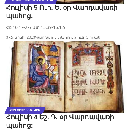
ASTVACASHUNCHN AYSOR
Հուլիսի 5 Ուր. Ե. օր Վարդավառի
պահոց:
Հռ 16.17-27։ Մտ 15.39-16.12։
3 Հուլիսի, 2013
Կարդալու տևողություն՝ 3 րոպե:
ՀՈԳԵՒՈՐ ԿԱՅՔԷՋ
Հուլիսի 4 Եշ. Դ. օր Վարդավառի
պահոց: