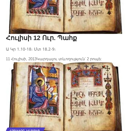
Հուլիսի 12 Ուր. Պահք
Ա Կր 1.10-18։ Մտ 18.2-9։
11 Հուլիսի, 2013
Կարդալու տևողություն՝ 2 րոպե:
ՀՈԳԵՒՈՐ ԿԱՅՔԷՋ