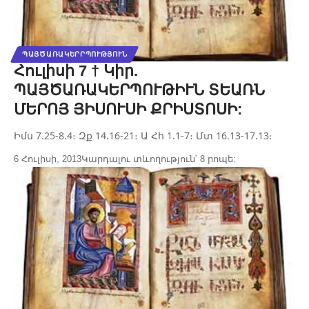
ՊԱՅԾԱՌԱԿԵՐՐՊՈՒԹՅՈՒՆ
Հուլիսի 7 † Կիր.
ՊԱՅԾԱՌԱԿԵՐՊՈՒԹԻՒՆ ՏԵԱՌՆ
ՄԵՐՈՅ ՅԻՍՈՒՍԻ ՔՐԻՍՏՈՍԻ:
Իմս 7.25-8.4։ Զք 14.16-21։ Ա Հհ 1.1-7։ Մտ 16.13-17.13։
6 Հուլիսի, 2013
Կարդալու տևողություն՝ 8 րոպե: