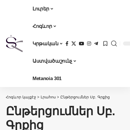
Լուրեր
Հոգևոր
Կրթական
Աստվածաշունչ
Metanoia 301
Հոգևոր կայքէջ
>
Լրահոս
>
Ընթերցումներ Սբ. Գրքից
Ընթերցումներ Սբ.
Գրքից