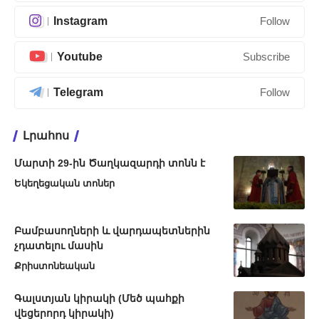
Instagram
Follow
Youtube
Subscribe
Telegram
Follow
Լրահոս
Մարտի 29-ին Ծաղկազարդի տոնն է
Եկեղեցական տոներ
Բամբասողների և վարդապետներին
չդատելու մասին
Քրիստոնեական
Գալստյան կիրակի (Մեծ պահքի
վեցերորդ կիրակի)