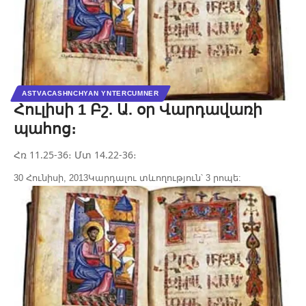
ASTVACASHNCHYAN YNTERCUMNER
Հուլիսի 1 Բշ. Ա. օր Վարդավառի
պահոց։
Հռ 11.25-36։ Մտ 14.22-36։
30 Հունիսի, 2013
Կարդալու տևողություն՝ 3 րոպե: