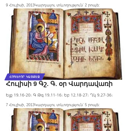
9 Հուլիսի, 2013
Կարդալու տևողություն՝ 2 րոպե:
ՀՈԳԵՒՈՐ ԿԱՅՔԷՋ
Հուլիսի 9 Գշ. Գ. օր Վարդավառի
Ելք 19.16-20։ Գ Թգ 19.11-16։ Եբ 12.18-27։ Ղկ 9.27-36։
7 Հուլիսի, 2013
Կարդալու տևողություն՝ 5 րոպե: