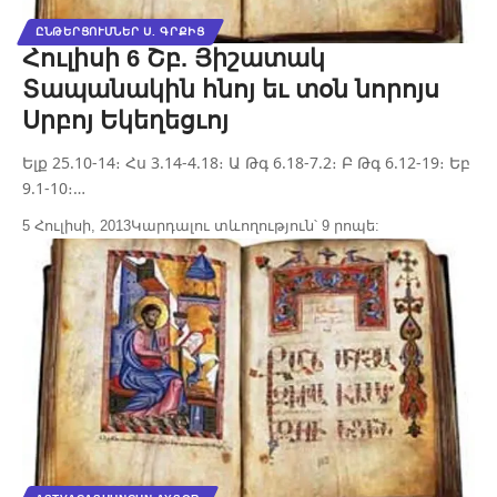
ԸՆԹԵՐՑՈՒՄՆԵՐ Ս. ԳՐՔԻՑ
Հուլիսի 6 Շբ. Յիշատակ
Տապանակին հնոյ եւ տօն նորոյս
Սրբոյ Եկեղեցւոյ
Ելք 25.10-14։ Հս 3.14-4.18։ Ա Թգ 6.18-7.2։ Բ Թգ 6.12-19։ Եբ
9.1-10։…
5 Հուլիսի, 2013
Կարդալու տևողություն՝ 9 րոպե: