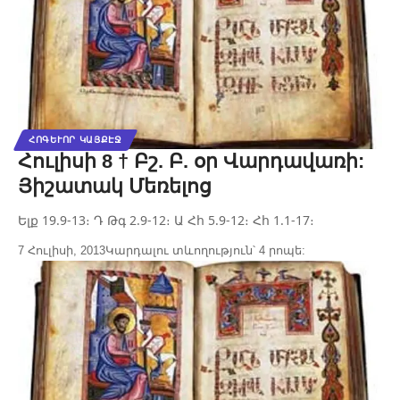
ՀՈԳԵՒՈՐ ԿԱՅՔԷՋ
Հուլիսի 8 † Բշ. Բ. օր Վարդավառի:
Յիշատակ Մեռելոց
Ելք 19.9-13։ Դ Թգ 2.9-12։ Ա Հհ 5.9-12։ Հհ 1.1-17։
7 Հուլիսի, 2013
Կարդալու տևողություն՝ 4 րոպե: