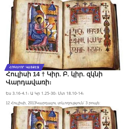
ՀՈԳԵՒՈՐ ԿԱՅՔԷՋ
Հուլիսի 14 † Կիր. Բ. կիր. զկնի
Վարդավառի։
Ես 3.16-4.1։ Ա Կր 1.25-30։ Մտ 18.10-14։
12 Հուլիսի, 2013
Կարդալու տևողություն՝ 3 րոպե: