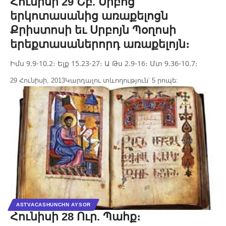
Հունիսի 29 Շբ. Սրբոց
երկոտասանից առաքելոցն
Քրիստոսի եւ Սրբոյն Պօղոսի
երեքտասաներորդ առաքելոյն։
Իմս 9.9-10.2։ Ելք 15.23-27։ Ա Թս 2.9-16։ Մտ 9.36-10.7։
29 Հունիսի, 2013
Կարդալու տևողություն՝ 5 րոպե:
ASTVACASHUNCHN AYSOR
Հունիսի 28 Ուր. Պահք։