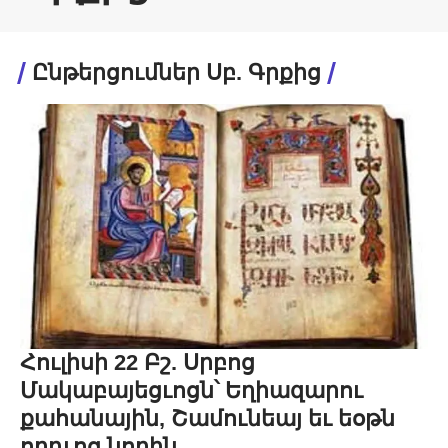
Ընթերցումներ Սբ. Գրքից
Հուլիսի 22 Բշ. Սրբոց
Մակաբայեցւոցն՝ Եղիազարու
քահանային, Շամունեայ եւ եօթն
որդւոց նորին