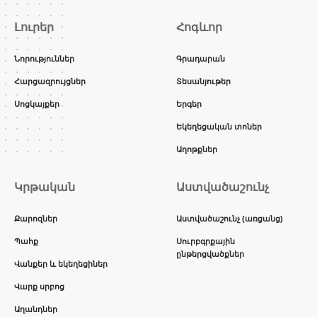
Լուրեր
Հոգևոր
Նորություններ
Գրադարան
Հարցազրույցներ
Տեսանյութեր
Սոցկայքեր
Երգեր
Եկեղեցական տոներ
Աղոթքներ
Կրթական
Աստվածաշունչ
Քարոզներ
Աստվածաշունչ (առցանց)
Պահք
Սուրբգրքային
ընթերցվածքներ
Վանքեր և եկեղեցիներ
Վարք սրբոց
Աղանդներ