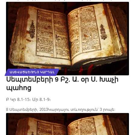
ԱՍՏՎԱԾԱՇՈՒՆՉ ԿԱՐԴԱԼ
Սեպտեմբերի 9 Բշ. Ա. օր Ս. Խաչի
պահոց
Բ Կր 8.1-15։ Մր 8.1-9։
8 Սեպտեմբերի, 2013
Կարդալու տևողություն՝ 3 րոպե: