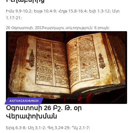
Իմս 9.9-10.2։ Եսթ 10.4-9։ Հդթ 15.8-16.4։ Եփ 1.3-12։ Մտ
1.17-21։
26 Օգոստոսի, 2013
Կարդալու տևողություն՝ 6 րոպե:
ASTVACASHUNCH
Օգոստոսի 26 Բշ. Թ. օր
Վերափոխման
Երգ 6.3-8։ Մղ 3.1-2։ Գղ 3.24-29։ Ղկ 2.1-7։