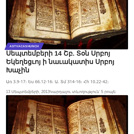
ASTVACASHUNCH
Սեպտեմբերի 14 Շբ. Տօն Սրբոյ
Եկեղեցւոյ ի նաւակատիս Սրբոյ
Խաչին
Առ 3.9-17։ Ես 66.12-16։ Ա. Տմ 314-16։ Հհ 10.22-42։
13 Սեպտեմբերի, 2013
Կարդալու տևողություն՝ 5 րոպե: