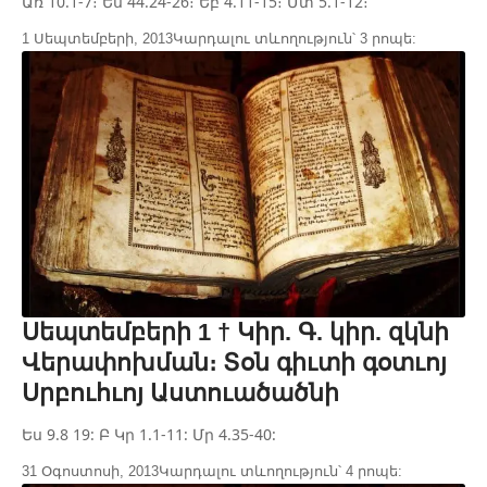
Առ 10.1-7։ Ես 44.24-26։ Եբ 4.11-15։ Մտ 5.1-12։
1 Սեպտեմբերի, 2013
Կարդալու տևողություն՝ 3 րոպե:
Սեպտեմբերի 1 † Կիր. Գ. կիր. զկնի
Վերափոխման։ Տօն գիւտի գօտւոյ
Սրբուհւոյ Աստուածածնի
Ես 9.8 19: Բ Կր 1.1-11: Մր 4.35-40:
31 Օգոստոսի, 2013
Կարդալու տևողություն՝ 4 րոպե: