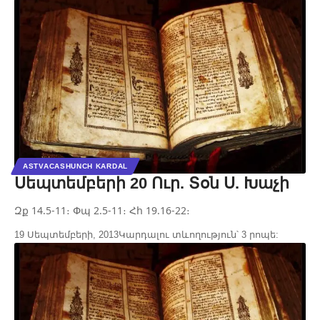
ASTVACASHUNCH KARDAL
Սեպտեմբերի 20 Ուր. Տօն Ս. Խաչի
Զք 14.5-11։ Փպ 2.5-11։ Հհ 19.16-22։
19 Սեպտեմբերի, 2013
Կարդալու տևողություն՝ 3 րոպե: