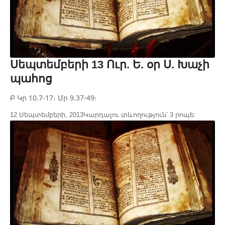
Սեպտեմբերի 13 Ուր. Ե. օր Ս. Խաչի
պահոց
Բ Կր 10.7-17։ Մր 9.37-49։
12 Սեպտեմբերի, 2013
Կարդալու տևողություն՝ 3 րոպե: