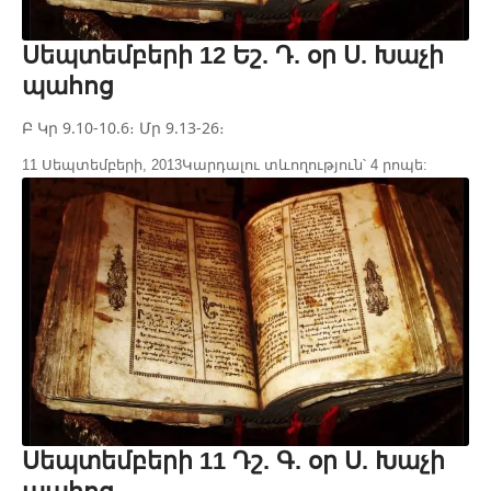
Սեպտեմբերի 12 Եշ. Դ. օր Ս. Խաչի
պահոց
Բ Կր 9.10-10.6։ Մր 9.13-26։
11 Սեպտեմբերի, 2013
Կարդալու տևողություն՝ 4 րոպե:
Սեպտեմբերի 11 Դշ. Գ. օր Ս. Խաչի