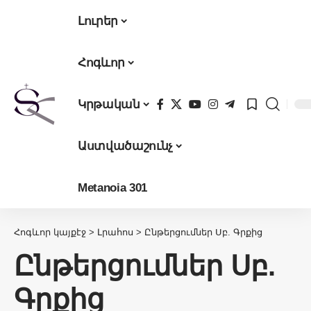
Լուրեր
Հոգևոր
Կրթական
Աստվածաշունչ
Metanoia 301
Հոգևոր կայքէջ
>
Լրահոս
>
Ընթերցումներ Սբ. Գրքից
Ընթերցումներ Սբ.
Գրքից