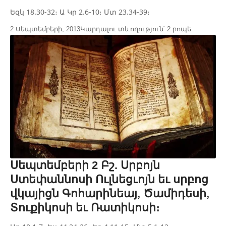
Եզկ 18.30-32։ Ա Կր 2.6-10։ Մտ 23.34-39։
2 Սեպտեմբերի, 2013
Կարդալու տևողություն՝ 2 րոպե:
Սեպտեմբերի 2 Բշ. Սրբոյն
Ստեփաննոսի Ուլնեցւոյն եւ սրբոց
վկայիցն Գոհարինեայ, Ծամիդեսի,
Տուքիկոսի եւ Ռատիկոսի։