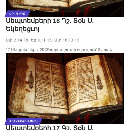
ՍԲ. ԳԻՐՔ
Սեպտեմբերի 18 Դշ. Տօն Ս.
Եկեղեցւոյ
Սփ 3.14-18։ Եբ 9.11-15։ Մտ 16.13-19։
17 Սեպտեմբերի, 2013
Կարդալու տևողություն՝ 3 րոպե:
ASTVACASHUNCH
Սեպտեմբերի 17 Գշ. Տօն Ս.