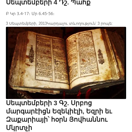
Սեպտեմբերի 4 Դշ. Պահք
Բ Կր 3.4-17։ Մր 6.45-56։
3 Սեպտեմբերի, 2013
Կարդալու տևողություն՝ 3 րոպե:
Սեպտեմբերի 3 Գշ. Սրբոց
մարգարէիցն Եզեկիէլի, Եզրի եւ
Զաքարիայի՝ հօրն Յովհաննու
Մկրտչի