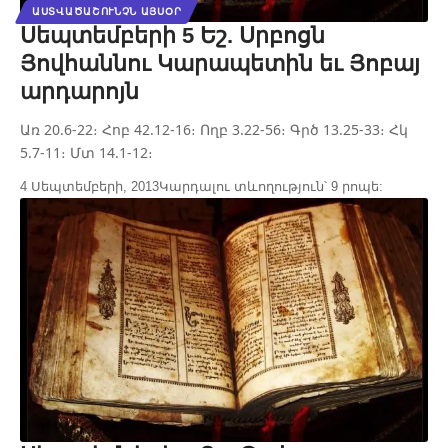
ԱՍՏՎԱԾԱՇՈՒՆՉՆ ԱՅՍՕՐ
Սեպտեմբերի 5 Եշ. Սրբոցն
Յովհաննու Կարապետին եւ Յոբայ
արդարոյն
Առ 20.6-22։ Հոբ 42.12-16։ Ողբ 3.22-56։ Գրծ 13.25-33։ Հկ
5.7-11։ Մտ 14.1-12։
4 Սեպտեմբերի, 2013
Կարդալու տևողություն՝ 9 րոպե: