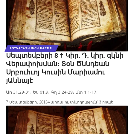
ASTVACASHUNCH KARDAL
Սեպտեմբերի 8 † Կիր. Դ. կիր. զկնի
Վերափոխման։ Տօն Ծննդեան
Սրբուհւոյ Կուսին Մարիամու
յԱննայէ
Առ 31.29-31։ Ես 61.9։ Գղ 3.24-29։ Մտ 1.1-17։
7 Սեպտեմբերի, 2013
Կարդալու տևողություն՝ 3 րոպե: