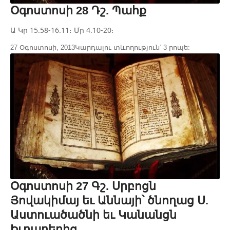
Օգոստոսի 28 Դշ. Պահք
Ա Կր 15.58-16.11։ Մր 4.10-20։
27 Օգոստոսի, 2013
Կարդալու տևողություն՝ 3 րոպե:
Օգոստոսի 27 Գշ. Սրբոցն
Յովակիմայ եւ Աննայի՝ ծնողաց Ս.
Աստուածածնի եւ Կանանցն
Իւղաբերից