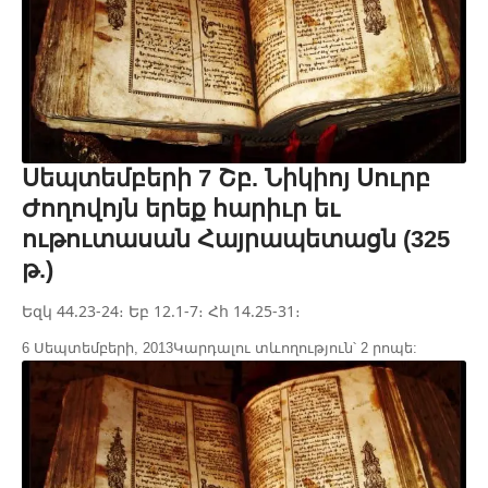
Սեպտեմբերի 7 Շբ. Նիկիոյ Սուրբ
Ժողովոյն երեք հարիւր եւ
ութուտասան Հայրապետացն (325
թ.)
Եզկ 44.23-24։ Եբ 12.1-7։ Հհ 14.25-31։
6 Սեպտեմբերի, 2013
Կարդալու տևողություն՝ 2 րոպե: