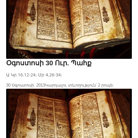
Օգոստոսի 30 Ուր. Պահք
Ա Կր 16.12-24։ Մր 4.26-34։
30 Օգոստոսի, 2013
Կարդալու տևողություն՝ 2 րոպե: