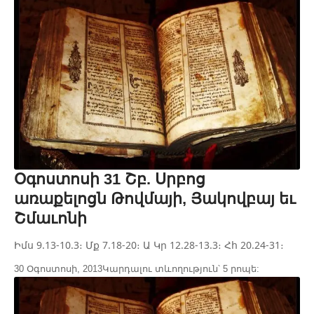
Օգոստոսի 31 Շբ. Սրբոց
առաքելոցն Թովմայի, Յակովբայ եւ
Շմաւոնի
Իմս 9.13-10.3։ Մք 7.18-20։ Ա Կր 12.28-13.3։ Հհ 20.24-31։
30 Օգոստոսի, 2013
Կարդալու տևողություն՝ 5 րոպե: