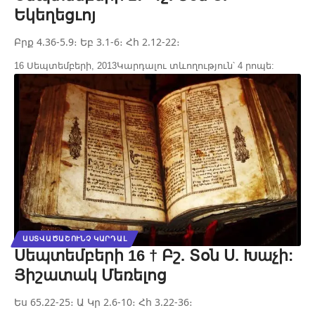
Եկեղեցւոյ
Բրք 4.36-5.9։ Եբ 3.1-6։ Հհ 2.12-22։
16 Սեպտեմբերի, 2013
Կարդալու տևողություն՝ 4 րոպե:
ԱՍՏՎԱԾԱՇՈՒՆՉ ԿԱՐԴԱԼ
Սեպտեմբերի 16 † Բշ. Տօն Ս. Խաչի:
Յիշատակ Մեռելոց
Ես 65.22-25։ Ա Կր 2.6-10։ Հհ 3.22-36։