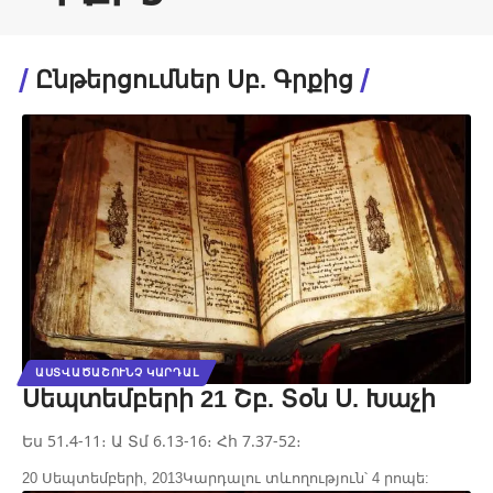
Ընթերցումներ Սբ. Գրքից
ԱՍՏՎԱԾԱՇՈՒՆՉ ԿԱՐԴԱԼ
Սեպտեմբերի 21 Շբ. Տօն Ս. Խաչի
Ես 51.4-11։ Ա Տմ 6.13-16։ Հհ 7.37-52։
20 Սեպտեմբերի, 2013
Կարդալու տևողություն՝ 4 րոպե: