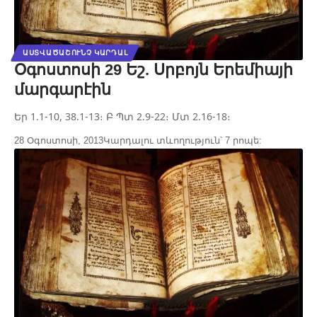
ԱՍՏՎԱԾԱՇՈՒՆՉ ԿԱՐԴԱԼ
Օգոստոսի 29 Եշ. Սրբոյն Երեմիայի
մարգարէին
Եր 1.1-10, 38.1-13։ Բ Պտ 2.9-22։ Մտ 2.16-18։
28 Օգոստոսի, 2013
Կարդալու տևողություն՝ 7 րոպե: