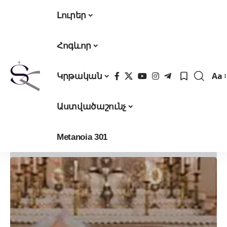
Լուրեր
Հոգևոր
Aa
Կրթական
Fon
Res
Աստվածաշունչ
Metanoia 301