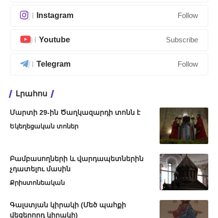
Instagram
Follow
Youtube
Subscribe
Telegram
Follow
Լրահոս
Մարտի 29-ին Ծաղկազարդի տոնն է
Եկեղեցական տոներ
Բամբասողների և վարդապետներին
չդատելու մասին
Քրիստոնեական
Գալստյան կիրակի (Մեծ պահքի
վեցերորդ կիրակի)