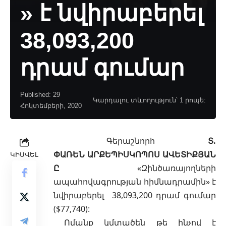
» է նվիրաբերել
38,093,200
դրամ գումար
Published: 29
Կարդալու տևողություն՝ 1 րոպե:
Հոկտեմբերի, 2020
Գերաշնորհ
Տ.
ՓԱՌԵՆ
ԱՐՔԵՊԻՍԿՈՊՈՍ
ԱՎԵՏԻՔՅԱՆ
ԿԻՍՎԵԼ
Ը
«Զինծառայողների
ապահովագրության հիմնադրամին»
է
նվիրաբերել 38,093,200 դրամ գումար
($77,740):
Ոմանք կմտածեն թե ինչով է