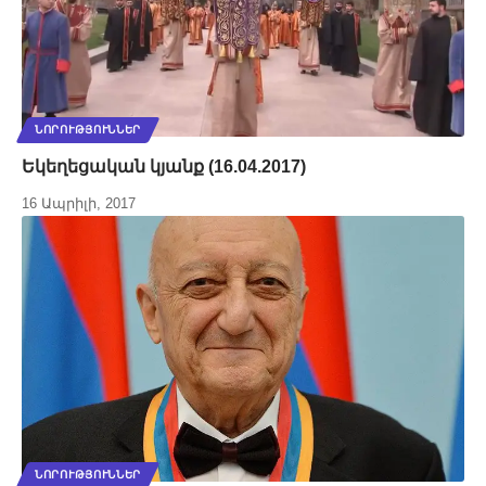
ՆՈՐՈՒԹՅՈՒՆՆԵՐ
Եկեղեցական կյանք (16.04.2017)
16 Ապրիլի, 2017
ՆՈՐՈՒԹՅՈՒՆՆԵՐ