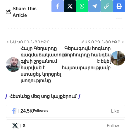
Share This
Article
ՆԱԽՈՐԴ ՆՅՈՒԹԸ
ՀԱՋՈՐԴ ՆՅՈՒԹԸ
Հայր Գեղարդը
Գերագույն հոգևոր
ռազմաճակատում
խորհուրդը հանդես
գլխի շրջանում
է եկել
հարված է
հայտարարությամբ
ստացել, կորցրել
լսողությունը
Հետևեք մեզ սոց կայքերում
24.5K
Followers
Like
X
Follow