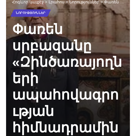
Հոգևոր կայքէջ
>
Լրահոս
>
Նորություններ
>
Փառեն սրբազանը «Զինծառայողների ապահովագրության հիմնադրամին» է նվիրաբերել 38,093,200 դրամ գումար
ՆՈՐՈՒԹՅՈՒՆՆԵՐ
Փառեն
սրբազանը
«Զինծառայողն
երի
ապահովագրո
ւթյան
հիմնադրամին